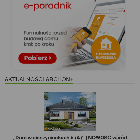
AKTUALNOŚCI ARCHON+
„Dom w cieszyniankach 5 (A)” | NOWOŚĆ wśród