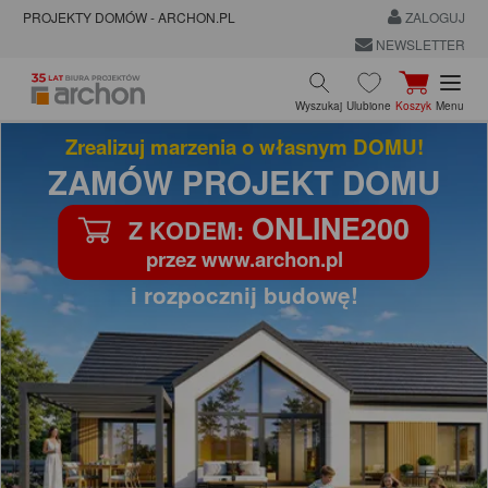
PROJEKTY DOMÓW - ARCHON.PL
ZALOGUJ
NEWSLETTER
Wyszukaj
Ulubione
Koszyk
Menu
PROJEKTY GARAŻY
wiat i budynków gospodarczych
GARAZ30%
>
Z KODEM:
PRZY ZAKUPIE PROJEKTU DOMU
ZOBACZ PROJEKTY GARAŻY >