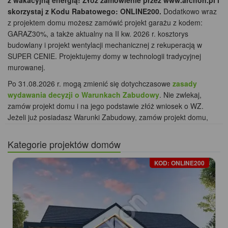
z wakacyjną energią! Złóż zamówienie przez www.archon.pl i
skorzystaj z Kodu Rabatowego: ONLINE200.
Dodatkowo wraz
z projektem domu możesz zamówić projekt garażu z kodem:
GARAZ30%, a także aktualny na II kw. 2026 r. kosztorys
budowlany i projekt wentylacji mechanicznej z rekuperacją w
SUPER CENIE. Projektujemy domy w technologii tradycyjnej
murowanej.
Po 31.08.2026 r. mogą zmienić się dotychczasowe
zasady
wydawania decyzji o Warunkach Zabudowy
. Nie zwlekaj,
zamów projekt domu i na jego podstawie złóż wniosek o WZ.
Jeżeli już posiadasz Warunki Zabudowy, zamów projekt domu,
dopełnij formalności i wystąp o pozwolenie na budowę! Zrób to,
zanim wejdą w życie nowe, przygotowywane przez gminy,
Kategorie projektów domów
Miejscowe Plany Zagospodarowania Przestrzennego. Skorzystaj
z aktualnych ustaleń WZ i zabezpiecz potencjał swojej inwestycji
KOD: ONLINE200
Czytaj więcej.