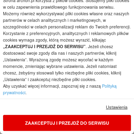
Strona archon.pl korzysta z plików cookies. Stosujemy pliki cookies
w celu zapewnienia prawidłowego funkcjonowania serwisu.
Możemy również wykorzystywać pliki cookies własne oraz naszych
partnerów w celach analitycznych i marketingowych, w
szczególności w celach personalizacji reklam do Twoich preferencji.
Korzystanie z preferencyjnych, analitycznych i reklamowych plików
cookies wymaga zgody, którą możesz wyrazić, klikając
Biuro Projektów ARCHON+ już od ponad 35 lat tworzy wyjątkowe
„ZAAKCEPTUJ I PRZEJDŹ DO SERWISU”
. Jeżeli chcesz
projekty, które tysiącom rodzin pozwoliły zrealizować marzenia o
dostosować swoje zgody dla nas i naszych partnerów, kliknij
pięknym i komfortowym domu oraz stały się podstawą wielu
„Ustawienia”. Wyrażoną zgodę możesz wycofać w każdym
udanych inwestycji deweloperskich. Stawiamy na wysoką jakość
momencie, zmieniając wybrane ustawienia. Jeżeli natomiast
dokumentacji projektowej, dzięki temu zyskaliśmy wśród
chcesz, żebyśmy stosowali tylko niezbędne pliki cookies, kliknij
Inwestorów opinię solidnej i godnej zaufania firmy. Nasze projekty
„Ustawienia” i zaakceptuj niezbędne pliki cookies.
domów wyróżniają się szerokim zakresem opracowania
Aby uzyskać więcej informacji, zapoznaj się z naszą
Polityką
dokumentacji, zawierają szczegółowo rozrysowaną i opisaną
prywatności
.
zarówno część architektoniczną, konstrukcyjną, jak i instalacyjną.
Mogą Państwo być pewni, że dokumentacja techniczna spełnia
Ustawienia
najwyższe standardy, ponieważ jest weryfikowana na kolejnych
etapach powstawania przez doświadczonych architektów,
ZAAKCEPTUJ I PRZEJDŹ DO SERWISU
konstruktorów, instalatorów i kosztorysantów. Potwierdzeniem
oryginalności oraz najwyższej jakości projektów są hologramy,