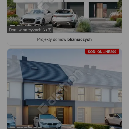
Dom w narcyzach 6 (B)
Projekty domów
bliźniaczych
KOD: ONLINE200