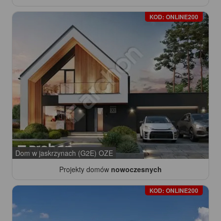
KOD: ONLINE200
Dom w jaskrzynach (G2E) OZE
Projekty domów
nowoczesnych
KOD: ONLINE200