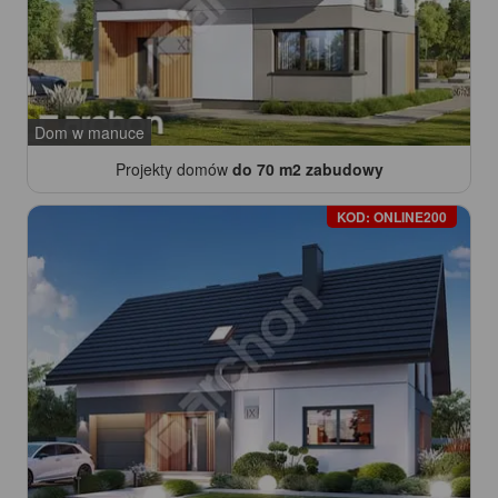
Dom w manuce
Projekty domów
do 70 m2 zabudowy
KOD: ONLINE200