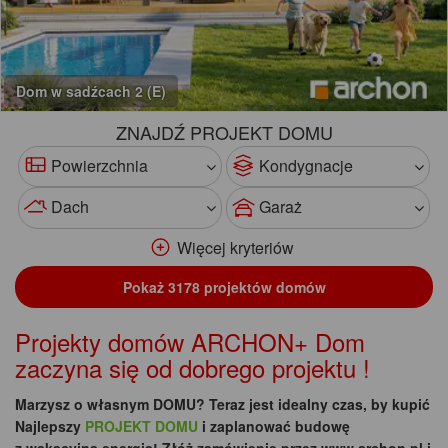
Garaż 2-stanowiskowy G39
ZNAJDŹ PROJEKT DOMU
Powierzchnia
Kondygnacje
Dach
Garaż
Więcej kryteriów
Pokaż 3178 projektów domów
Projekty domów ARCHON+ Dom
zaczyna się od dobrego projektu !
Marzysz o własnym DOMU? Teraz jest idealny czas, by kupić
Najlepszy
PROJEKT DOMU
i zaplanować budowę