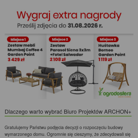
NA FACEBOOK
Z REALIZACJI
34 463 483
94
FILMY
WYŚWIETLENIA
I SPACERY
937
BLOGÓW
190 186
WPISÓW
Z BUDOWY
NA FORACH