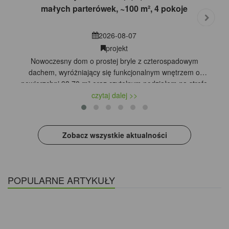
małych parterówek, ~100 m², 4 pokoje
2026-08-07
projekt
Nowoczesny dom o prostej bryle z czterospadowym
dachem, wyróżniający się funkcjonalnym wnętrzem o
powierzchni 98,70 m² oraz czytelnym podziałem na strefę
dzienną i nocną. Salon poprzez przesuwne przeszklenie
czytaj dalej >>
otwiera się na tarasowy podcień, który jest idealnym
miejscem na letni kącik kawowy. Jadalnia mieści duży stół i
zachwyca szerokim widokiem na ogród. Kuchnia z narożnym
Zobacz wszystkie aktualności
oknem oferuje zabudowę z półwyspem, a także praktyczną
spiżarnię. W strefie nocnej zaprojektowano sypialnię
rodziców z garderobą oraz dwa pokoje dzieci z narożnymi
oknami. Układ domu dopełniają dwie łazienki oraz osobna
POPULARNE ARTYKUŁY
pralnia, a kotłownia na pellet ma niezależne wyjście na
zewnątrz.