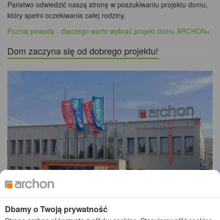
Dlaczego warto wybrać Biuro Projektów ARCHON+
Gratulujemy Państwu podjęcia decyzji o rozpoczęciu budowy
wymarzonego domu. Ogromnie się cieszymy, że zdecydowali się
Państwo odwiedzić naszą stronę w poszukiwaniu projektu domu,
który spełni oczekiwania całej rodziny.
Poznaj powody - dlaczego warto wybrać projekt domu ARCHON+
Dom zaczyna się od dobrego projektu!
Dbamy o Twoją prywatność