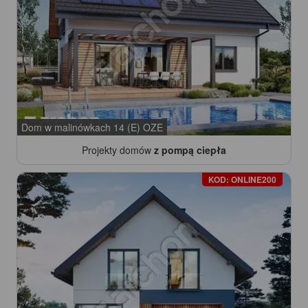
Dom w malinówkach 14 (E) OZE
Projekty domów
z pompą ciepła
KOD: ONLINE200