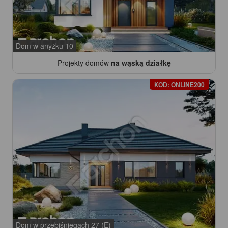
Dom w anyżku 10
Projekty domów
na wąską działkę
KOD: ONLINE200
Dom w przebiśniegach 27 (E)