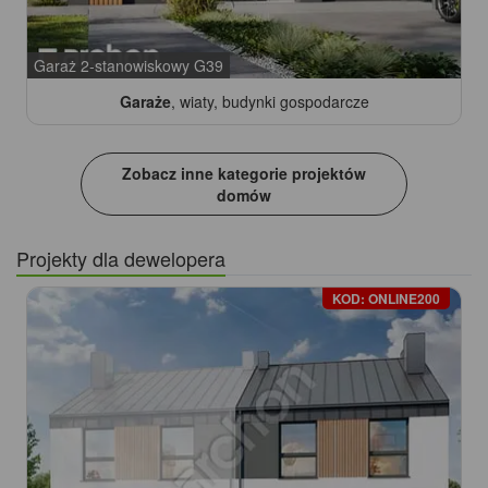
Garaż 2-stanowiskowy G39
Garaże
, wiaty, budynki gospodarcze
Zobacz inne kategorie projektów
domów
Projekty dla dewelopera
KOD: ONLINE200