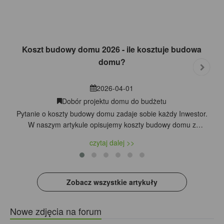
Koszt budowy domu 2026 - ile kosztuje budowa
domu?
2026-04-01
Dobór projektu domu do budżetu
Pytanie o koszty budowy domu zadaje sobie każdy Inwestor.
W naszym artykule opisujemy koszty budowy domu z
poddaszem użytkowym o powierzchni 108,44 m2. „Dom w
czytaj dalej >>
zielistkach” został zaprojektowany z myślą o optymalizacji
kosztów budowy i na jego przykładzie sprawdzimy, ile może
kosztować budowa domu. Znajdziecie w nim opis
poszczególnych etapów robót z podziałem na koszty
Zobacz wszystkie artykuły
robocizny, materiałów i sprzętu.
Nowe zdjęcia na forum