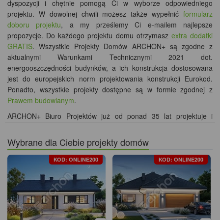
dyspozycji i chętnie pomogą Ci w wyborze odpowiedniego
projektu. W dowolnej chwili możesz także wypełnić
formularz
doboru projektu
, a my prześlemy Ci e-mailem najlepsze
propozycje. Do każdego projektu domu otrzymasz
extra dodatki
GRATIS
. Wszystkie Projekty Domów ARCHON+ są zgodne z
aktualnymi Warunkami Technicznymi 2021 dot.
energooszczędności budynków, a ich konstrukcja dostosowana
jest do europejskich norm projektowania konstrukcji Eurokod.
Ponadto, wszystkie projekty dostępne są w formie zgodnej z
Prawem budowlanym
.
ARCHON+ Biuro Projektów już od ponad 35 lat projektuje i
sprzedaje gotowe
projekty domów jednorodzinnych
i
wielorodzinnych
. W ofercie, dedykowanej wymagającym Klientom
Wybrane dla Ciebie projekty domów
Indywidualnym oraz Deweloperom, posiadamy ponad
3100
energooszczędnych projektów domów, wśród których znajdują się
KOD: ONLINE200
KOD: ONLINE200
popularne kolekcje:
projekty domów parterowych
,
projekty małych
Dom w lipiennikach 6
domów
,
domy nowoczesne
,
tanie w budowie
,
małe rezydencje
i
wille
. Tworzymy
projekty domów z kosztorysem
, który ułatwia
zaplanowanie oraz realizację budowy domu.
Dbamy o
energooszczędność projektowanych przez nas domów.
Do