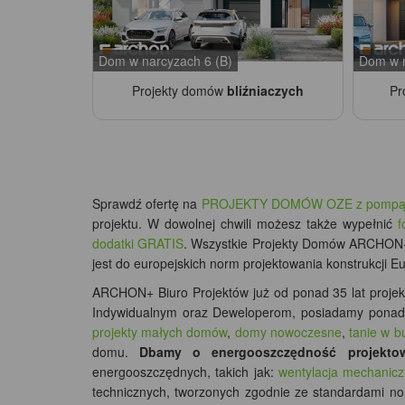
Dom w narcyzach 6 (B)
Dom w r
Projekty domów
bliźniaczych
Pr
Sprawdź ofertę na
PROJEKTY DOMÓW OZE z pompą ci
projektu. W dowolnej chwili możesz także wypełnić
f
dodatki GRATIS
. Wszystkie Projekty Domów ARCHON+ 
jest do europejskich norm projektowania konstrukcji E
ARCHON+ Biuro Projektów już od ponad 35 lat projek
Indywidualnym oraz Deweloperom, posiadamy pona
projekty małych domów
,
domy nowoczesne
,
tanie w b
domu.
Dbamy o energooszczędność projekto
energooszczędnych, takich jak:
wentylacja mechanic
technicznych, tworzonych zgodnie ze standardami no