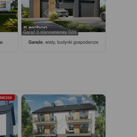
Garaż 2-stanowiskowy G39
żu
Garaże
, wiaty, budynki gospodarcze
INE200