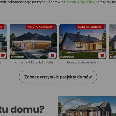
awdź rekomendacje naszych Klientów na
forum ARCHON+
i zrealizuj 
00
KOD: ONLINE200
KOD: ONLINE200
2
Dom w renklodach 15 (G2)
Dom w lipiennikach 6
Zobacz wszystkie projekty domów