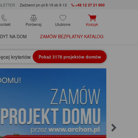
LETTER
Zadzwoń pn-pt 8-19 sb 9-13
+48 12 37 21 900
ontakt
Porównaj
Ulubione
Koszyk
DYT NA DOM
ZAMÓW BEZPŁATNY KATALOG
ęcej kryteriów
Pokaż 3178 projektów domów