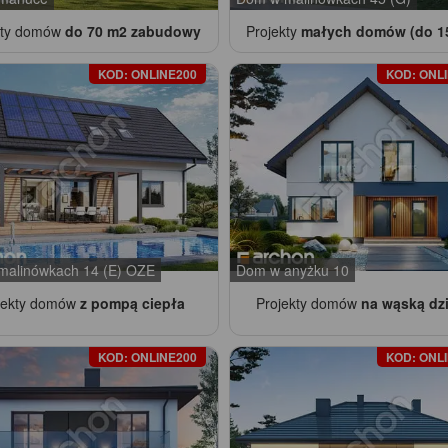
kty domów
do 70 m2 zabudowy
Projekty
małych domów (do 1
KOD: ONLINE200
KOD: ONL
alinówkach 14 (E) OZE
Dom w anyżku 10
jekty domów
z pompą ciepła
Projekty domów
na wąską dz
KOD: ONLINE200
KOD: ONL