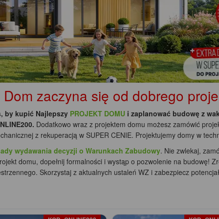
om zaczyna się od dobrego projek
, by kupić Najlepszy
PROJEKT DOMU
i zaplanować budowę z wak
ONLINE200.
Dodatkowo wraz z projektem domu możesz zamówić projek
 mechanicznej z rekuperacją w SUPER CENIE. Projektujemy domy w techn
sady wydawania decyzji o Warunkach Zabudowy
. Nie zwlekaj, zam
ojekt domu, dopełnij formalności i wystąp o pozwolenie na budowę! Z
rzennego. Skorzystaj z aktualnych ustaleń WZ i zabezpiecz potencjał 