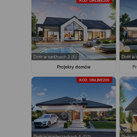
KOD: ONLINE200
Dom w sadźcach 2 (E)
Dom w r
Projekty domów
P
KOD: ONLINE200
Dom w macierzankach 5 (G2)
Dom w 