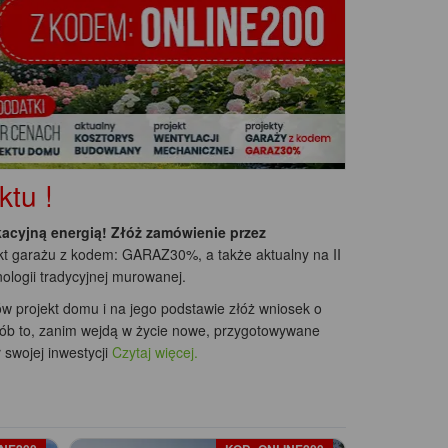
Garaż 2-stanowiskow
tu !
acyjną energią! Złóż zamówienie przez
t garażu z kodem: GARAZ30%, a także aktualny na II
ologii tradycyjnej murowanej.
ów projekt domu i na jego podstawie złóż wniosek o
rób to, zanim wejdą w życie nowe, przygotowywane
swojej inwestycji
Czytaj więcej.