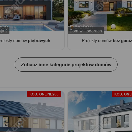
ja 2
Dom w litodorach
rojekty domów
piętrowych
Projekty domów
bez gara
Zobacz inne kategorie projektów domów
KOD: ONLINE200
KOD: ONL