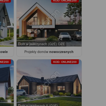
INE200
KOD: ONLINE200
Dom w jaskrzynach (G2E) OZE
dowie
Projekty domów
nowoczesnych
INE200
KOD: ONLINE200
Dom w rarytasach 5 (G2E)