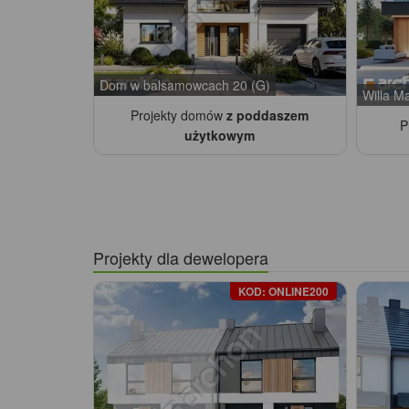
Dom w balsamowcach 20 (G)
Willa Ma
Projekty domów
z poddaszem
P
użytkowym
Projekty dla dewelopera
KOD: ONLINE200