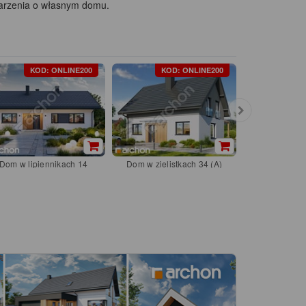
marzenia o własnym domu.
KOD: ONLINE200
KOD: ONLINE200
KOD
Dom w malinó
Dom w lipiennikach 14
Dom w zielistkach 34 (A)