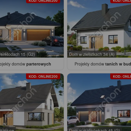
KOD: ONLINE200
KOD: ONL
enklodach 15 (G2)
Dom w zielistkach 34 (A)
rojekty domów
parterowych
Projekty domów
tanich w bu
KOD: ONLINE200
KOD: ONL
manuce
Dom w malinówkach 45 (G)