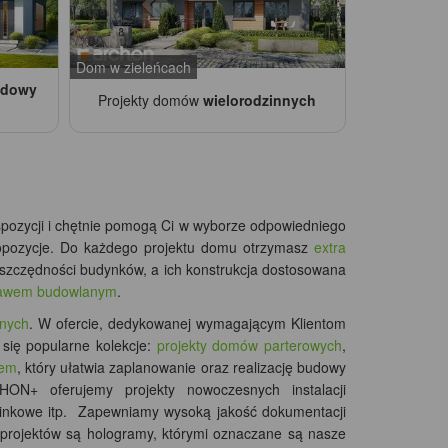
Dom w zieleńcach
udowy
Projekty domów
wielorodzinnych
pozycji i chętnie pomogą Ci w wyborze odpowiedniego
ropozycje. Do każdego projektu domu otrzymasz
extra
zczędności budynków, a ich konstrukcja dostosowana
awem budowlanym
.
nnych
. W ofercie, dedykowanej wymagającym Klientom
się popularne kolekcje:
projekty domów parterowych
,
sem
, który ułatwia zaplanowanie oraz realizację budowy
+ oferujemy projekty nowoczesnych instalacji
inkowe itp.
Zapewniamy wysoką jakość dokumentacji
 projektów są hologramy, którymi oznaczane są nasze