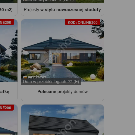
50 m2)
Projekty
w stylu nowoczesnej stodoły
INE200
KOD: ONLINE200
Dom w przebiśniegach 27 (E)
iałkę
Polecane
projekty domów
INE200