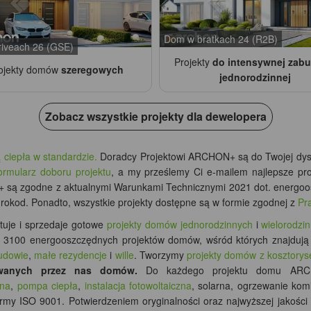
Dom w bratkach 24 (R2B)
iveach 26 (GSE)
Projekty
do intensywnej zab
ojekty domów
szeregowych
jednorodzinnej
Zobacz wszystkie projekty dla dewelopera
epła w standardzie.
Doradcy Projektowi ARCHON+ są do Twojej dys
ormularz doboru projektu
, a my prześlemy Ci e-mailem najlepsze p
są zgodne z aktualnymi Warunkami Technicznymi 2021 dot. energoos
urokod. Ponadto, wszystkie projekty dostępne są w formie zgodnej z
Pr
tuje i sprzedaje gotowe
projekty domów jednorodzinnych
i
wielorodzi
d
3100
energooszczędnych projektów domów, wśród których znajdują 
udowie
,
małe rezydencje
i
wille
. Tworzymy
projekty domów z kosztory
wanych przez nas domów.
Do każdego projektu domu ARCHON
zna
,
pompa ciepła
,
instalacja fotowoltaiczna
, solarna, ogrzewanie kom
rmy ISO 9001. Potwierdzeniem oryginalności oraz najwyższej jakości