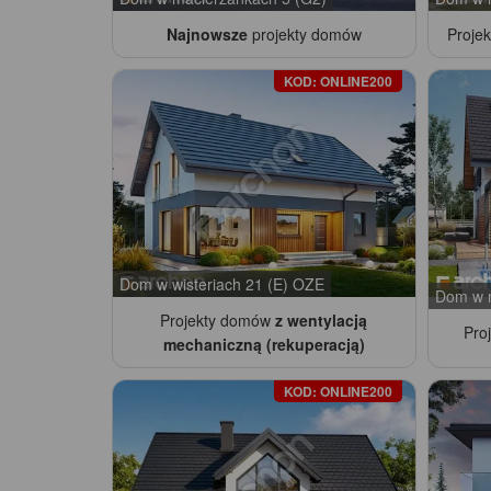
Najnowsze
projekty domów
Proje
KOD: ONLINE200
Dom w wisteriach 21 (E) OZE
Dom w m
Projekty domów
z wentylacją
Pro
mechaniczną (rekuperacją)
KOD: ONLINE200