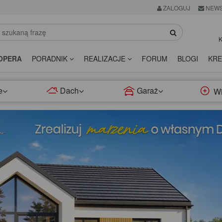
ZALOGUJ
NEWS
K
OPERA
PORADNIK
REALIZACJE
FORUM
BLOGI
KRE
e
Dach
Garaż
Wi