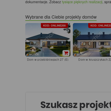
dokumentacje. Zobacz
tysiące pięknych realizacji
, spr
Wybrane dla Ciebie projekty domów
KOD: ONLINE200
KOD: ONLINE2
Dom w przebiśniegach 27 (E)
Dom w kruszczykach 2