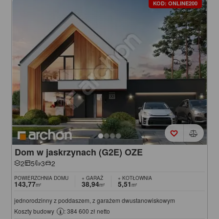
KOD: ONLINE200
Dom w jaskrzynach (G2E) OZE
2
5
3
2
POWIERZCHNIA DOMU
+ GARAŻ
+ KOTŁOWNIA
143,77
38,94
5,51
m²
m²
m²
jednorodzinny z poddaszem, z garażem dwustanowiskowym
Koszty budowy
: 384 600 zł netto