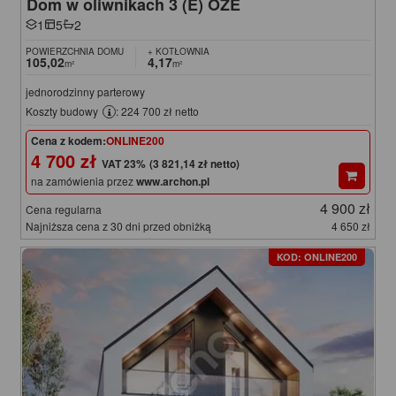
Dom w oliwnikach 3 (E) OZE
1
5
2
POWIERZCHNIA DOMU
+ KOTŁOWNIA
105,02
4,17
m²
m²
jednorodzinny parterowy
Koszty budowy
: 224 700 zł netto
Cena z kodem:
ONLINE200
4 700 zł
(3 821,14 zł netto)
na zamówienia przez
www.archon.pl
4 900 zł
Cena regularna
Najniższa cena z 30 dni przed obniżką
4 650 zł
KOD: ONLINE200