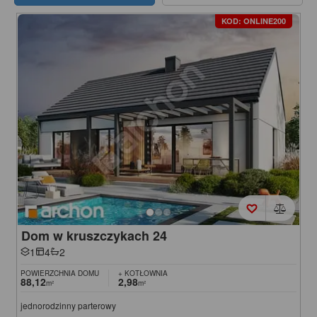
KOD: ONLINE200
Dom w kruszczykach 24
1
4
2
POWIERZCHNIA DOMU
+ KOTŁOWNIA
88,12
2,98
m²
m²
jednorodzinny parterowy