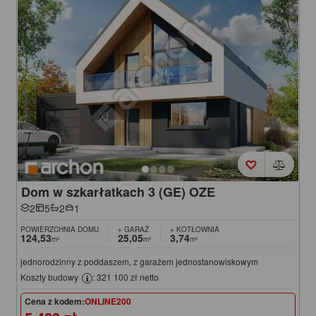
Dom w szkarłatkach 3 (GE) OZE
2
5
2
1
POWIERZCHNIA DOMU
+ GARAŻ
+ KOTŁOWNIA
124,53
25,05
3,74
m²
m²
m²
jednorodzinny z poddaszem, z garażem jednostanowiskowym
Koszty budowy
: 321 100 zł netto
Cena z kodem:
ONLINE200