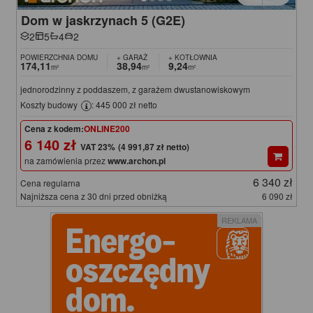
Dom w jaskrzynach 5 (G2E)
2
5
4
2
POWIERZCHNIA DOMU
+ GARAŻ
+ KOTŁOWNIA
174,11
38,94
9,24
m²
m²
m²
jednorodzinny z poddaszem, z garażem dwustanowiskowym
Koszty budowy
: 445 000 zł netto
Cena z kodem:
ONLINE200
6 140 zł
(4 991,87 zł netto)
na zamówienia przez
www.archon.pl
6 340 zł
Cena regularna
Najniższa cena z 30 dni przed obniżką
6 090 zł
REKLAMA