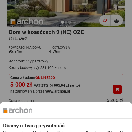
Dom w kosaćcach 9 (NE) OZE
1
4
2
POWIERZCHNIA DOMU
+ KOTŁOWNIA
95,71
4,79
m²
m²
jednorodzinny parterowy
Koszty budowy
: 231 100 zł netto
Cena z kodem:
ONLINE200
5 000 zł
(4 065,04 zł netto)
na zamówienia przez
www.archon.pl
5 200 zł
Cena regularna
Najniższa cena z 30 dni przed obniżką
4 950 zł
KOD: ONLINE200
Dbamy o Twoją prywatność