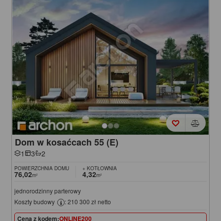
Dom w kosaćcach 55 (E)
1
3
2
POWIERZCHNIA DOMU
+ KOTŁOWNIA
76,02
4,32
m²
m²
jednorodzinny parterowy
Koszty budowy
: 210 300 zł netto
Cena z kodem:
ONLINE200