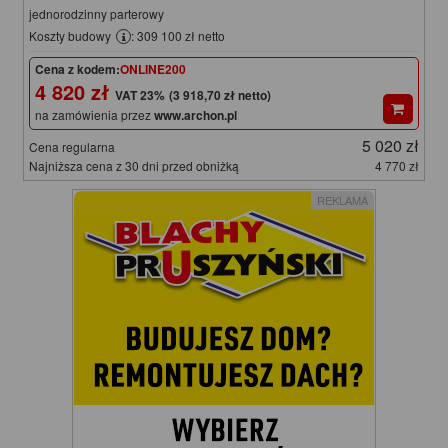
jednorodzinny parterowy
Koszty budowy
: 309 100 zł netto
Cena z kodem:
ONLINE200
4 820 zł
(3 918,70 zł netto)
na zamówienia przez
www.archon.pl
5 020 zł
Cena regularna
Najniższa cena z 30 dni przed obniżką
4 770 zł
REKLAMA