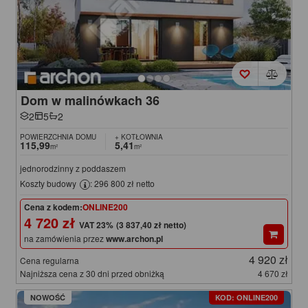
Dom w malinówkach 36
2
5
2
POWIERZCHNIA DOMU
+ KOTŁOWNIA
115,99
5,41
m²
m²
jednorodzinny z poddaszem
Koszty budowy
: 296 800 zł netto
Cena z kodem:
ONLINE200
4 720 zł
(3 837,40 zł netto)
na zamówienia przez
www.archon.pl
4 920 zł
Cena regularna
Najniższa cena z 30 dni przed obniżką
4 670 zł
NOWOŚĆ
KOD: ONLINE200