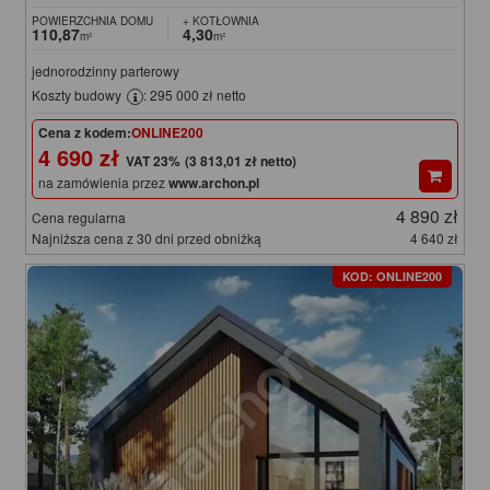
POWIERZCHNIA DOMU
+ KOTŁOWNIA
110,87
4,30
m²
m²
jednorodzinny parterowy
Koszty budowy
: 295 000 zł netto
Cena z kodem:
ONLINE200
4 690 zł
(3 813,01 zł netto)
na zamówienia przez
www.archon.pl
4 890 zł
Cena regularna
Najniższa cena z 30 dni przed obniżką
4 640 zł
KOD: ONLINE200