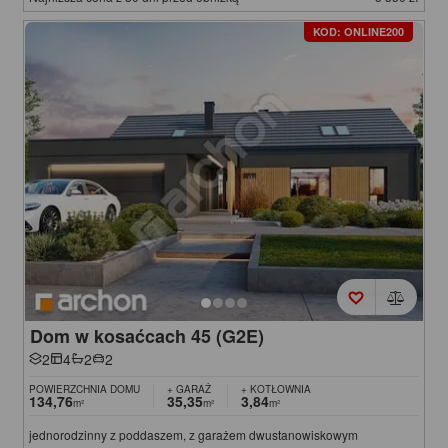
KOD: ONLINE200
Dom w kosaćcach 45 (G2E)
2
4
2
2
POWIERZCHNIA DOMU
+ GARAŻ
+ KOTŁOWNIA
134,76
35,35
3,84
m²
m²
m²
jednorodzinny z poddaszem, z garażem dwustanowiskowym