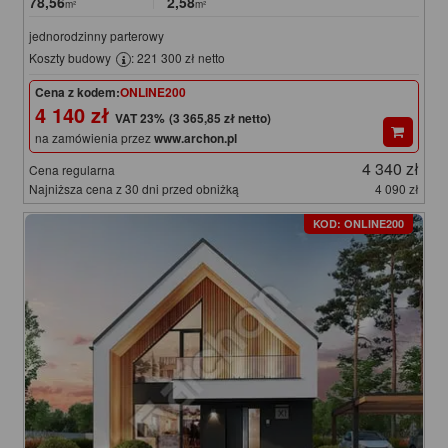
78,56
2,58
m²
m²
jednorodzinny parterowy
Koszty budowy
: 221 300 zł netto
Cena z kodem:
ONLINE200
4 140 zł
(3 365,85 zł netto)
na zamówienia przez
www.archon.pl
4 340 zł
Cena regularna
Najniższa cena z 30 dni przed obniżką
4 090 zł
KOD: ONLINE200