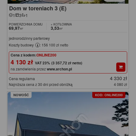
Dom w toreniach 3 (E)
1
3
1
POWIERZCHNIA DOMU
+ KOTŁOWNIA
69,97
3,53
m²
m²
jednorodzinny parterowy
Koszty budowy
: 156 100 zł netto
Cena z kodem:
ONLINE200
4 130 zł
(3 357,72 zł netto)
na zamówienia przez
www.archon.pl
4 330 zł
Cena regularna
Najniższa cena z 30 dni przed obniżką
4 080 zł
NOWOŚĆ
KOD: ONLINE200