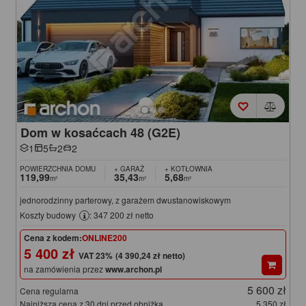
Dom w kosaćcach 48 (G2E)
1
5
2
2
POWIERZCHNIA DOMU
+ GARAŻ
+ KOTŁOWNIA
119,99
35,43
5,68
m²
m²
m²
jednorodzinny parterowy, z garażem dwustanowiskowym
Koszty budowy
: 347 200 zł netto
Cena z kodem:
ONLINE200
5 400 zł
(4 390,24 zł netto)
na zamówienia przez
www.archon.pl
5 600 zł
Cena regularna
Najniższa cena z 30 dni przed obniżką
5 350 zł