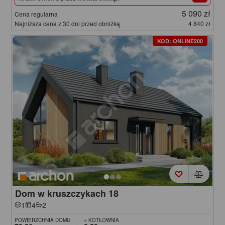
5 090 zł
Cena regularna
Najniższa cena z 30 dni przed obniżką
4 840 zł
KOD: ONLINE200
Dom w kruszczykach 18
1
4
2
POWIERZCHNIA DOMU
+ KOTŁOWNIA