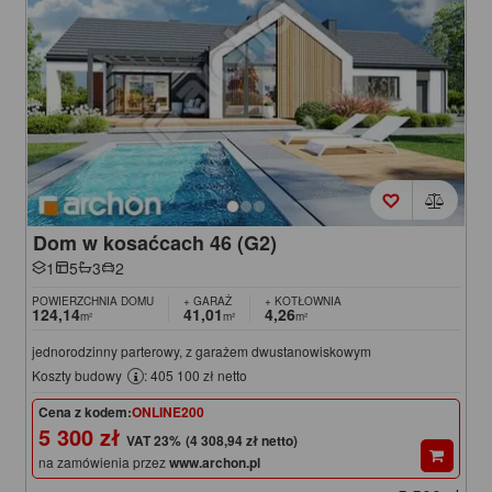
Dom w kosaćcach 46 (G2)
1
5
3
2
POWIERZCHNIA DOMU
+ GARAŻ
+ KOTŁOWNIA
124,14
41,01
4,26
m²
m²
m²
jednorodzinny parterowy, z garażem dwustanowiskowym
Koszty budowy
: 405 100 zł netto
Cena z kodem:
ONLINE200
5 300 zł
(4 308,94 zł netto)
na zamówienia przez
www.archon.pl