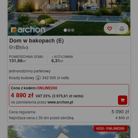
Dom w bakopach (E)
1
5
3
POWIERZCHNIA DOMU
+ KOTŁOWNIA
131,66
6,31
m²
m²
jednorodzinny parterowy
Koszty budowy
: 342 000 zł netto
Cena z kodem:
ONLINE200
4 890 zł
(3 975,61 zł netto)
na zamówienia przez
www.archon.pl
5 090 zł
Cena regularna
Najniższa cena z 30 dni przed obniżką
4 840 zł
KOD: ONLINE200