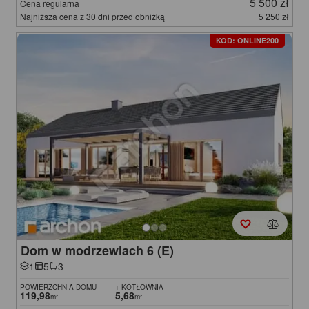
5 500 zł
Cena regularna
Najniższa cena z 30 dni przed obniżką
5 250 zł
KOD: ONLINE200
Dom w modrzewiach 6 (E)
1
5
3
POWIERZCHNIA DOMU
+ KOTŁOWNIA
119,98
5,68
m²
m²