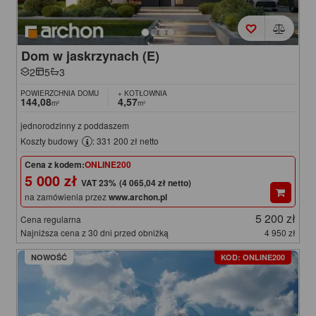
Dom w jaskrzynach (E)
2
5
3
POWIERZCHNIA DOMU
+ KOTŁOWNIA
144,08
4,57
m²
m²
jednorodzinny z poddaszem
Koszty budowy
: 331 200 zł netto
Cena z kodem:
ONLINE200
5 000 zł
(4 065,04 zł netto)
na zamówienia przez
www.archon.pl
5 200 zł
Cena regularna
Najniższa cena z 30 dni przed obniżką
4 950 zł
NOWOŚĆ
KOD: ONLINE200