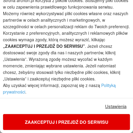
Strona archon.pl korzysta z plików cookies. Stosujemy pliki cookies
w celu zapewnienia prawidłowego funkcjonowania serwisu.
Możemy również wykorzystywać pliki cookies własne oraz naszych
partnerów w celach analitycznych i marketingowych, w
szczególności w celach personalizacji reklam do Twoich preferencji.
Korzystanie z preferencyjnych, analitycznych i reklamowych plików
cookies wymaga zgody, którą możesz wyrazić, klikając
„ZAAKCEPTUJ I PRZEJDŹ DO SERWISU”
. Jeżeli chcesz
dostosować swoje zgody dla nas i naszych partnerów, kliknij
„Ustawienia”. Wyrażoną zgodę możesz wycofać w każdym
momencie, zmieniając wybrane ustawienia. Jeżeli natomiast
chcesz, żebyśmy stosowali tylko niezbędne pliki cookies, kliknij
Dom w modrzewiach 9 (E)
„Ustawienia” i zaakceptuj niezbędne pliki cookies.
1
5
3
Aby uzyskać więcej informacji, zapoznaj się z naszą
Polityką
POWIERZCHNIA DOMU
+ KOTŁOWNIA
prywatności
.
126,47
5,54
m²
m²
jednorodzinny parterowy
Ustawienia
Koszty budowy
: 316 200 zł netto
Cena z kodem:
ONLINE200
ZAAKCEPTUJ I PRZEJDŹ DO SERWISU
4 890 zł
(3 975,61 zł netto)