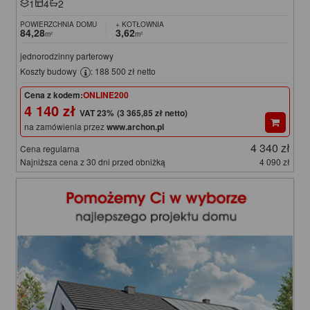
1
4
2
POWIERZCHNIA DOMU
+ KOTŁOWNIA
84,28
3,62
m²
m²
jednorodzinny parterowy
Koszty budowy
: 188 500 zł netto
Cena z kodem:
ONLINE200
4 140 zł
(3 365,85 zł netto)
na zamówienia przez
www.archon.pl
4 340 zł
Cena regularna
Najniższa cena z 30 dni przed obniżką
4 090 zł