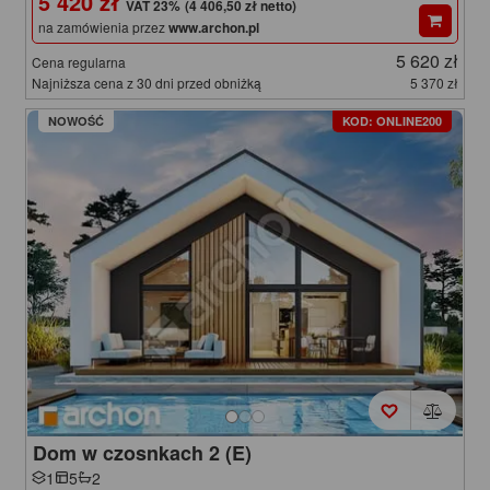
5 420 zł
(4 406,50 zł netto)
na zamówienia przez
www.archon.pl
5 620 zł
Cena regularna
Najniższa cena z 30 dni przed obniżką
5 370 zł
NOWOŚĆ
KOD: ONLINE200
Dom w czosnkach 2 (E)
1
5
2