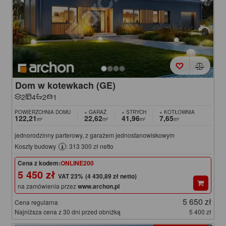
Dom w kotewkach (GE)
2
4
2
1
POWIERZCHNIA DOMU
+ GARAŻ
+ STRYCH
+ KOTŁOWNIA
122,21
22,62
41,96
7,65
m²
m²
m²
m²
jednorodzinny parterowy, z garażem jednostanowiskowym
Koszty budowy
: 313 300 zł netto
Cena z kodem:
ONLINE200
5 450 zł
(4 430,89 zł netto)
na zamówienia przez
www.archon.pl
5 650 zł
Cena regularna
Najniższa cena z 30 dni przed obniżką
5 400 zł