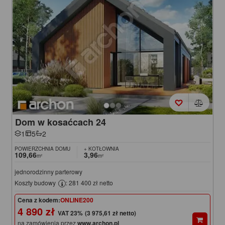
Dom w kosaćcach 24
1
5
2
POWIERZCHNIA DOMU
+ KOTŁOWNIA
109,66
3,96
m²
m²
jednorodzinny parterowy
Koszty budowy
: 281 400 zł netto
Cena z kodem:
ONLINE200
4 890 zł
(3 975,61 zł netto)
na zamówienia przez
www.archon.pl