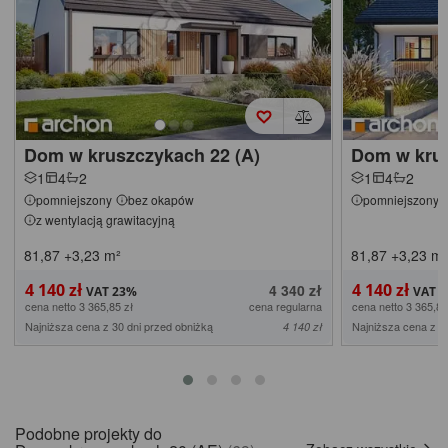
Dom w kruszczykach 22 (A)
Dom w kru
1
4
2
1
4
2
pomniejszony
bez okapów
pomniejszony
z wentylacją grawitacyjną
81,87
+3,23
m²
81,87
+3,23
m²
4 140 zł
4 140 zł
4 340 zł
cena netto 3 365,85 zł
cena regularna
cena netto 3 365,85
Najniższa cena z 30 dni przed obniżką
Najniższa cena z 3
4 140 zł
Podobne projekty do