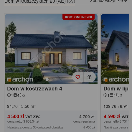
Dom w kruszczykach 20 (AE)
(69)
Zobacz wszystkie
KOD: ONLINE200
Dom w kostrzewach 4
Dom w lipi
1
4
2
1
4
2
94,70
+5,50
m²
109,76
+6,91
m
4 500 zł
4 590 zł
4 700 zł
cena netto 3 658,54 zł
cena regularna
cena netto 3 731,71
Najniższa cena z 30 dni przed obniżką
Najniższa cena z 3
4 450 zł