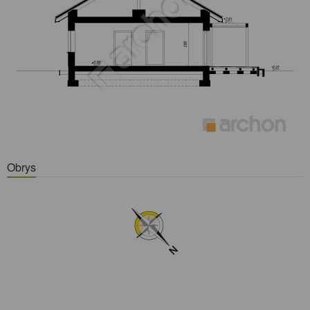
Obrys