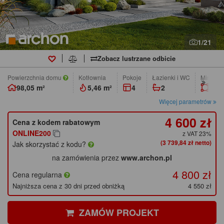
1/21
Zobacz lustrzane odbicie
Powierzchnia domu
Kotłownia
pokoje
łazienki i WC
Min. wym
98,05 m²
5,46 m²
4
2
21,3
Więcej parametrów
4 600 zł
Cena z kodem rabatowym
ONLINE200
z VAT 23%
(3 739,84 zł netto)
Jak skorzystać z kodu?
na zamówienia przez
www.archon.pl
4 800 zł
Cena regularna
Najniższa cena z 30 dni przed obniżką
4 550 zł
ZAMÓW PROJEKT