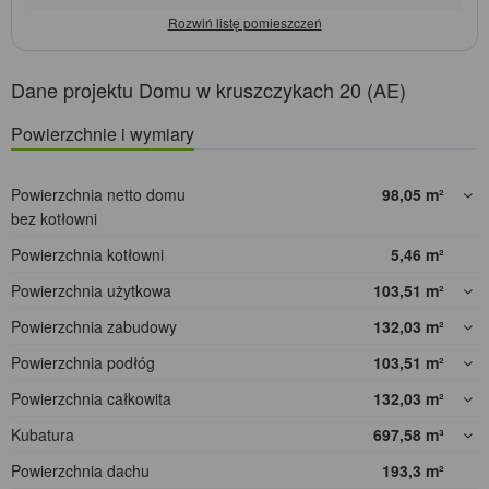
Dane projektu Domu w kruszczykach 20 (AE)
Powierzchnie i wymiary
Powierzchnia netto domu
98,05
m²
bez kotłowni
Powierzchnia kotłowni
5,46
m²
Powierzchnia użytkowa
103,51
m²
Powierzchnia zabudowy
132,03
m²
Powierzchnia podłóg
103,51
m²
Powierzchnia całkowita
132,03
m²
Kubatura
697,58
m³
Powierzchnia dachu
193,3
m²