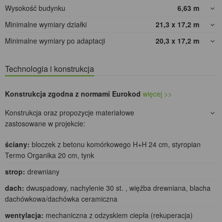
Wysokość budynku
6,63
m
Minimalne wymiary działki
21,3 x 17,2
m
Minimalne wymiary po adaptacji
20,3 x 17,2
m
Technologia i konstrukcja
Konstrukcja zgodna z normami Eurokod
więcej >>
Konstrukcja oraz propozycje materiałowe
zastosowane w projekcie:
ściany:
bloczek z betonu komórkowego H+H 24 cm, styropian
Termo Organika 20 cm, tynk
strop:
drewniany
dach:
dwuspadowy, nachylenie 30 st. , więźba drewniana, blacha
dachówkowa/dachówka ceramiczna
wentylacja:
mechaniczna z odzyskiem ciepła (rekuperacja)