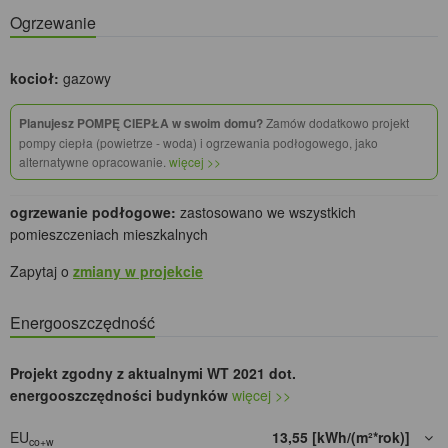
Ogrzewanie
kocioł:
gazowy
Planujesz POMPĘ CIEPŁA w swoim domu?
Zamów dodatkowo projekt
pompy ciepła (powietrze - woda) i ogrzewania podłogowego, jako
alternatywne opracowanie.
więcej >>
ogrzewanie podłogowe:
zastosowano we wszystkich
pomieszczeniach mieszkalnych
Zapytaj o
zmiany w projekcie
Energooszczędność
Projekt zgodny z aktualnymi WT 2021 dot.
energooszczędności budynków
więcej >>
EU
13,55 [kWh/(m²*rok)]
co+w