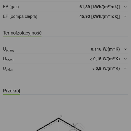
EP (gaz)
61,89 [kWh/(m²*rok)]
EP (pompa ciepła)
45,93 [kWh/(m²*rok)]
Termoizolacyjność
U
0,118 W/(m²*K)
ściany
U
< 0,15 W/(m²*K)
dachu
U
< 0,9 W/(m²*K)
okien
Przekrój