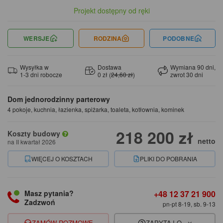
Projekt dostępny od ręki
WERSJE
RODZINA
PODOBNE
Wysyłka w
Dostawa
Wymiana 90 dni,
1-3 dni robocze
0 zł (
24,60 zł
)
zwrot 30 dni
Dom jednorodzinny parterowy
4 pokoje, kuchnia, łazienka, spiżarka, toaleta, kotłownia, kominek
218 200 zł
Koszty budowy
netto
na II kwartał 2026
WIĘCEJ O KOSZTACH
PLIKI DO POBRANIA
+48 12 37 21 900
Masz pytania?
Zadzwoń
pn-pt 8-19, sb. 9-13
ZAMÓW ROZMOWĘ
ZAPYTAJ O...