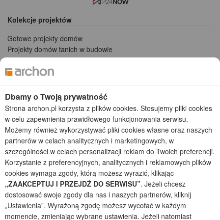
Kolekcje projektów
Gotowe projekty domów
Projekty domów tanich w budowie
Projekty domów szeregowych
Projekty małych domów (do 150 m2)
Projekty domów wielorodzinnych
Projekty domów bliźniaczych
Dbamy o Twoją prywatność
Projekty domów nowoczesnych
Strona archon.pl korzysta z plików cookies. Stosujemy pliki cookies
Projekty domów parterowych
w celu zapewnienia prawidłowego funkcjonowania serwisu.
Możemy również wykorzystywać pliki cookies własne oraz naszych
2026 © ARCHON+ Biuro Projektów - Tradycyjne i nowoczesne gotowe
partnerów w celach analitycznych i marketingowych, w
projekty domów - autorska pracownia architektoniczna założona w 1990r.
szczególności w celach personalizacji reklam do Twoich preferencji.
przez arch. Barbarę Mendel
Korzystanie z preferencyjnych, analitycznych i reklamowych plików
Z uwagi na ciągłe doskonalenie procesu powstawania projektów (zgodnie z
normą ISO 9001), prezentowane na stronie projekty domów mogą
cookies wymaga zgody, którą możesz wyrazić, klikając
nieznacznie różnić się od dokumentacji technicznej.
„ZAAKCEPTUJ I PRZEJDŹ DO SERWISU”
. Jeżeli chcesz
dostosować swoje zgody dla nas i naszych partnerów, kliknij
Informujemy, iż w celu optymalizacji treści dostępnych w naszym sklepie,
„Ustawienia”. Wyrażoną zgodę możesz wycofać w każdym
dostosowania ich do Państwa indywidualnych potrzeb korzystamy z
informacji zapisanych za pomocą plików cookies na urządzeniach
momencie, zmieniając wybrane ustawienia. Jeżeli natomiast