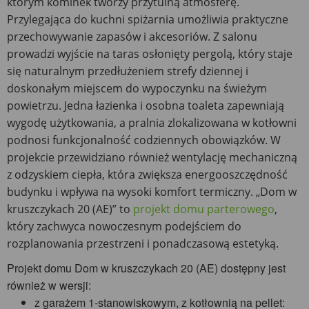
którym kominek tworzy przytulną atmosferę.
Przylegająca do kuchni spiżarnia umożliwia praktyczne
przechowywanie zapasów i akcesoriów. Z salonu
prowadzi wyjście na taras osłonięty pergolą, który staje
się naturalnym przedłużeniem strefy dziennej i
doskonałym miejscem do wypoczynku na świeżym
powietrzu. Jedna łazienka i osobna toaleta zapewniają
wygodę użytkowania, a pralnia zlokalizowana w kotłowni
podnosi funkcjonalność codziennych obowiązków. W
projekcie przewidziano również wentylację mechaniczną
z odzyskiem ciepła, która zwiększa energooszczędność
budynku i wpływa na wysoki komfort termiczny. „Dom w
kruszczykach 20 (AE)” to
projekt domu parterowego
,
który zachwyca nowoczesnym podejściem do
rozplanowania przestrzeni i ponadczasową estetyką.
Projekt domu Dom w kruszczykach 20 (AE) dostępny jest
również w wersji:
z garażem 1-stanowiskowym, z kotłownią na pellet: