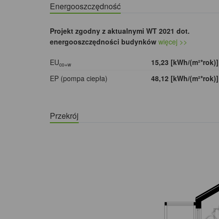
Energooszczędność
Projekt zgodny z aktualnymi WT 2021 dot.
energooszczędności budynków
więcej >>
EU
15,23 [kWh/(m²*rok)
co+w
EP (pompa ciepła)
48,12 [kWh/(m²*rok)
Przekrój