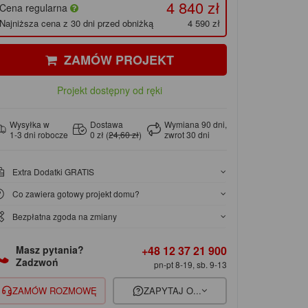
4 840 zł
Cena regularna
Najniższa cena z 30 dni przed obniżką
4 590 zł
ZAMÓW PROJEKT
Projekt dostępny od ręki
Wysyłka w
Dostawa
Wymiana 90 dni,
1-3 dni robocze
0 zł (
24,60 zł
)
zwrot 30 dni
Extra Dodatki GRATIS
Co zawiera gotowy projekt domu?
Bezpłatna zgoda na zmiany
+48 12 37 21 900
Masz pytania?
Zadzwoń
pn-pt 8-19, sb. 9-13
ZAMÓW ROZMOWĘ
ZAPYTAJ O...