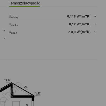
Termoizolacyjność
U
0,118 W/(m²*K)
ściany
U
0,12 W/(m²*K)
dachu
]
U
< 0,9 W/(m²*K)
okien
]