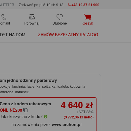
LETTER
Zadzwoń pn-pt 8-19 sb 9-13
+48 12 37 21 900
ontakt
Porównaj
Ulubione
Koszyk
DYT NA DOM
ZAMÓW BEZPŁATNY KATALOG
om jednorodzinny parterowy
pokoje, kuchnia, łazienka, spiżarka, toaleta, kotłownia,
arderoba, kominek
4 640 zł
Cena z kodem rabatowym
ONLINE200
z VAT 23%
Jak skorzystać z kodu?
(3 772,36 zł netto)
na zamówienia przez
www.archon.pl