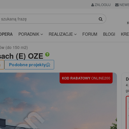
ZALOGUJ
NEWS
K
OPERA
PORADNIK
REALIZACJE
FORUM
BLOGI
KRE
ów (do 150 m2)
sach (E) OZE
Podobne projekty
KOD RABATOWY
ONLINE200
D
4 
g