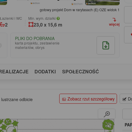
gotowy projekt Dom w rarytasach (E) OZE widok 1
łazienki i WC
Min. wym. działki
2
23,0 x 15,6 m
więcej
PLIKI DO POBRANIA
karta projektu, zestawienie
materiałów, obrys
REALIZACJE
DODATKI
SPOŁECZNOŚĆ
Zobacz rzut szczegółowy
Do
 lustrzane odbicie
PA