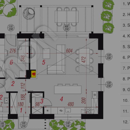
1. 
2. H
3. 
4. 
5. 
6. 
7. 
8. 
9. 
10.
11.
12.