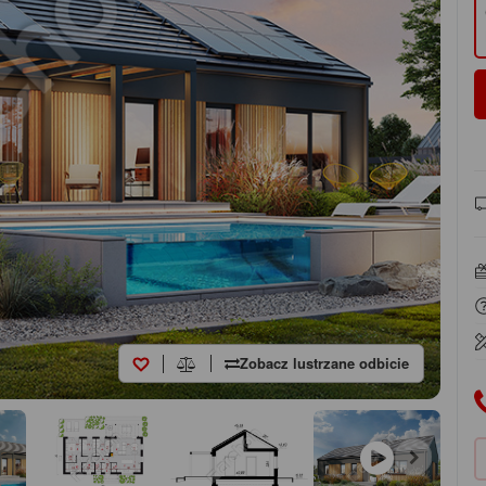
Zobacz lustrzane odbicie