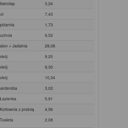
Wiatrołap
3,24
ol
7,43
Spiżarnia
1,73
Kuchnia
9,52
Salon + Jadalnia
28,08
Pokój
9,20
Pokój
9,30
Pokój
10,34
Garderoba
3,02
 Łazienka
5,91
 Kotłownia z pralnią
4,56
 Toaleta
2,08