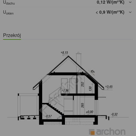
U
0,12 W/(m²*K)
dachu
U
< 0,9 W/(m²*K)
okien
Przekrój