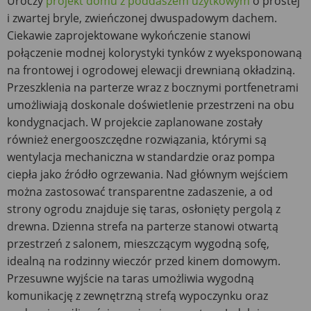
Uroczy
projekt domu z poddaszem użytkowym
o prostej
i zwartej bryle, zwieńczonej dwuspadowym dachem.
Ciekawie zaprojektowane wykończenie stanowi
połączenie modnej kolorystyki tynków z wyeksponowaną
na frontowej i ogrodowej elewacji drewnianą okładziną.
Przeszklenia na parterze wraz z bocznymi portfenetrami
umożliwiają doskonale doświetlenie przestrzeni na obu
kondygnacjach. W projekcie zaplanowane zostały
również energooszczędne rozwiązania, którymi są
wentylacja mechaniczna w standardzie oraz pompa
ciepła jako źródło ogrzewania. Nad głównym wejściem
można zastosować transparentne zadaszenie, a od
strony ogrodu znajduje się taras, osłonięty pergolą z
drewna. Dzienna strefa na parterze stanowi otwartą
przestrzeń z salonem, mieszczącym wygodną sofę,
idealną na rodzinny wieczór przed kinem domowym.
Przesuwne wyjście na taras umożliwia wygodną
komunikację z zewnętrzną strefą wypoczynku oraz