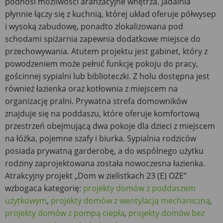
podnosi możliwości aranżacyjne wnętrza. Jadalnia
płynnie łączy się z kuchnią, której układ oferuje półwysep
i wysoką zabudowę, ponadto zlokalizowana pod
schodami spiżarnia zapewnia dodatkowe miejsce do
przechowywania. Atutem projektu jest gabinet, który z
powodzeniem może pełnić funkcję pokoju do pracy,
gościnnej sypialni lub biblioteczki. Z holu dostępna jest
również łazienka oraz kotłownia z miejscem na
organizację pralni. Prywatna strefa domowników
znajduje się na poddaszu, które oferuje komfortową
przestrzeń obejmującą dwa pokoje dla dzieci z miejscem
na łóżka, pojemne szafy i biurka. Sypialnia rodziców
posiada prywatną garderobę, a do wspólnego użytku
rodziny zaprojektowana została nowoczesna łazienka.
Atrakcyjny projekt „Dom w zielistkach 23 (E) OZE”
wzbogaca kategorię:
projekty domów z poddaszem
użytkowym
,
projekty domów z wentylacją mechaniczną
,
projekty domów z pompą ciepła
,
projekty domów bez