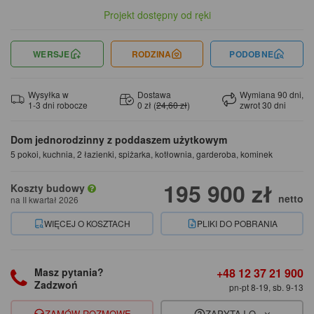
Projekt dostępny od ręki
WERSJE
RODZINA
PODOBNE
Wysyłka w
Dostawa
Wymiana 90 dni,
1-3 dni robocze
0 zł (
24,60 zł
)
zwrot 30 dni
Dom jednorodzinny z poddaszem użytkowym
5 pokoi, kuchnia, 2 łazienki, spiżarka, kotłownia, garderoba, kominek
195 900 zł
Koszty budowy
netto
na II kwartał 2026
WIĘCEJ O KOSZTACH
PLIKI DO POBRANIA
+48 12 37 21 900
Masz pytania?
Zadzwoń
pn-pt 8-19, sb. 9-13
ZAMÓW ROZMOWĘ
ZAPYTAJ O...