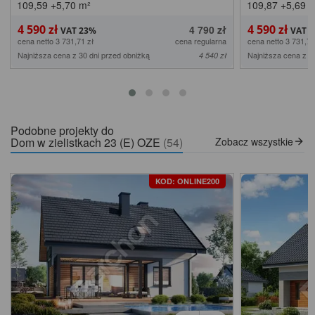
109,59
+5,70
m²
109,87
+5,69
m
4 590 zł
4 590 zł
4 790 zł
cena netto 3 731,71 zł
cena regularna
cena netto 3 731,71
Najniższa cena z 30 dni przed obniżką
Najniższa cena z 3
4 540 zł
Podobne projekty do
Dom w zielistkach 23 (E) OZE
(54)
Zobacz wszystkie
KOD: ONLINE200