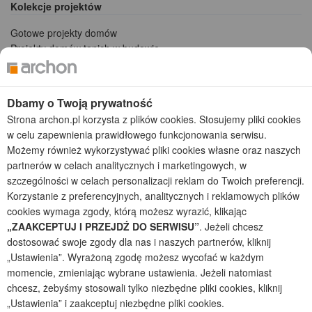
Kolekcje projektów
Gotowe projekty domów
Projekty domów tanich w budowie
Projekty domów szeregowych
Projekty małych domów (do 150 m2)
Projekty domów wielorodzinnych
Dbamy o Twoją prywatność
Projekty domów bliźniaczych
Strona archon.pl korzysta z plików cookies. Stosujemy pliki cookies
Projekty domów nowoczesnych
w celu zapewnienia prawidłowego funkcjonowania serwisu.
Projekty domów parterowych
Możemy również wykorzystywać pliki cookies własne oraz naszych
partnerów w celach analitycznych i marketingowych, w
2026 © ARCHON+ Biuro Projektów - Tradycyjne i nowoczesne gotowe
szczególności w celach personalizacji reklam do Twoich preferencji.
projekty domów - autorska pracownia architektoniczna założona w 1990r.
Korzystanie z preferencyjnych, analitycznych i reklamowych plików
przez arch. Barbarę Mendel
Z uwagi na ciągłe doskonalenie procesu powstawania projektów (zgodnie z
cookies wymaga zgody, którą możesz wyrazić, klikając
normą ISO 9001), prezentowane na stronie projekty domów mogą
„ZAAKCEPTUJ I PRZEJDŹ DO SERWISU”
. Jeżeli chcesz
nieznacznie różnić się od dokumentacji technicznej.
dostosować swoje zgody dla nas i naszych partnerów, kliknij
Informujemy, iż w celu optymalizacji treści dostępnych w naszym sklepie,
„Ustawienia”. Wyrażoną zgodę możesz wycofać w każdym
dostosowania ich do Państwa indywidualnych potrzeb korzystamy z
momencie, zmieniając wybrane ustawienia. Jeżeli natomiast
informacji zapisanych za pomocą plików cookies na urządzeniach
chcesz, żebyśmy stosowali tylko niezbędne pliki cookies, kliknij
końcowych użytkowników. Pliki cookies użytkownik może kontrolować za
„Ustawienia” i zaakceptuj niezbędne pliki cookies.
pomocą ustawień swojej przeglądarki internetowej. Dalsze korzystanie z