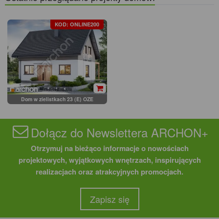
KOD: ONLINE200
Dom w zielistkach 23 (E) OZE
Dołącz do Newslettera ARCHON+
Otrzymuj na bieżąco informacje o nowościach
projektowych, wyjątkowych wnętrzach, inspirujących
realizacjach oraz atrakcyjnych promocjach.
Zapisz się