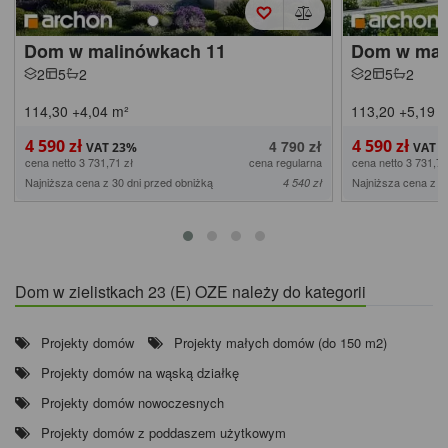
Dom w malinówkach 11
Dom w mal
2
5
2
2
5
2
114,30
+4,04
m²
113,20
+5,19
m
4 590 zł
4 590 zł
4 790 zł
cena netto 3 731,71 zł
cena regularna
cena netto 3 731,71
Najniższa cena z 30 dni przed obniżką
Najniższa cena z 3
4 540 zł
Dom w zielistkach 23 (E) OZE należy do kategorii
Projekty domów
Projekty małych domów (do 150 m2)
Projekty domów na wąską działkę
Projekty domów nowoczesnych
Projekty domów z poddaszem użytkowym