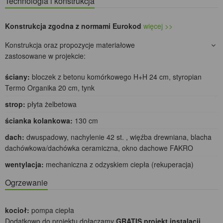
Technologia i konstrukcja
Konstrukcja zgodna z normami Eurokod
więcej >>
Konstrukcja oraz propozycje materiałowe
zastosowane w projekcie:
ściany:
bloczek z betonu komórkowego H+H 24 cm, styropian
Termo Organika 20 cm, tynk
strop:
płyta żelbetowa
ścianka kolankowa:
130 cm
dach:
dwuspadowy, nachylenie 42 st. , więźba drewniana, blacha
dachówkowa/dachówka ceramiczna, okno dachowe FAKRO
wentylacja:
mechaniczna z odzyskiem ciepła (rekuperacja)
Ogrzewanie
kocioł:
pompa ciepła
Dodatkowo do projektu dołączamy
GRATIS projekt instalacji