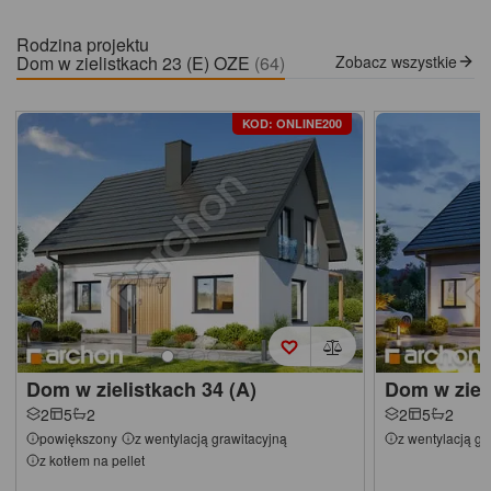
Rodzina projektu
Dom w zielistkach 23 (E) OZE
(64)
Zobacz wszystkie
KOD: ONLINE200
Dom w zielistkach 34 (A)
Dom w ziel
2
5
2
2
5
2
powiększony
z wentylacją grawitacyjną
z wentylacją gr
z kotłem na pellet