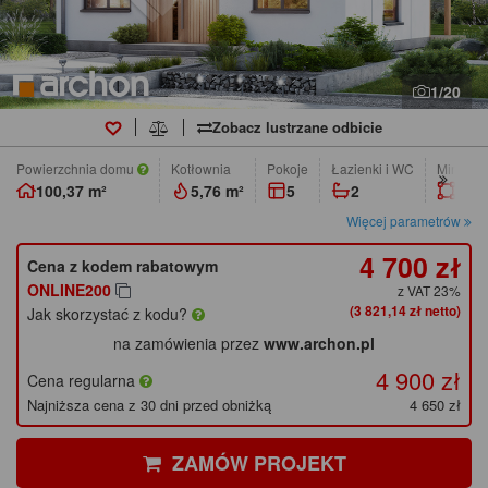
1/20
Zobacz lustrzane odbicie
Powierzchnia domu
Kotłownia
pokoje
łazienki i WC
Min. wym
100,37 m²
5,76 m²
5
2
17,6
Więcej parametrów
4 700 zł
Cena z kodem rabatowym
ONLINE200
z VAT 23%
(3 821,14 zł netto)
Jak skorzystać z kodu?
na zamówienia przez
www.archon.pl
4 900 zł
Cena regularna
Najniższa cena z 30 dni przed obniżką
4 650 zł
ZAMÓW PROJEKT