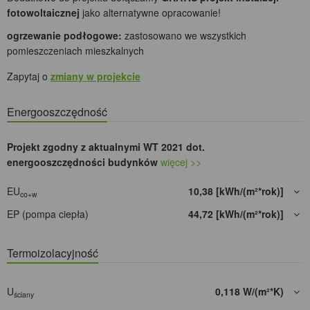
fotowoltaicznej
jako alternatywne opracowanie!
ogrzewanie podłogowe:
zastosowano we wszystkich
pomieszczeniach mieszkalnych
Zapytaj o
zmiany w projekcie
Energooszczędność
Projekt zgodny z aktualnymi WT 2021 dot.
energooszczędności budynków
więcej >>
EU
10,38 [kWh/(m²*rok)]
co+w
EP (pompa ciepła)
44,72 [kWh/(m²*rok)]
Termoizolacyjność
U
0,118 W/(m²*K)
ściany