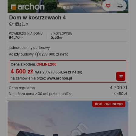
Dom w kostrzewach 4
1
4
2
POWIERZCHNIA DOMU
+ KOTŁOWNIA
94,70
5,50
m²
m²
jednorodzinny parterowy
Koszty budowy
: 277 000 zł netto
Cena z kodem:
ONLINE200
4 500 zł
(3 658,54 zł netto)
na zamówienia przez
www.archon.pl
4 700 zł
Cena regularna
Najniższa cena z 30 dni przed obniżką
4 450 zł
KOD: ONLINE200