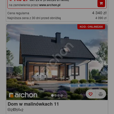
na zamówienia przez
www.archon.pl
4 340 zł
Cena regularna
Najniższa cena z 30 dni przed obniżką
4 090 zł
KOD: ONLINE200
Dom w malinówkach 11
2
5
2