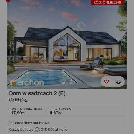
KOD: ONLINE200
Dom w sadźcach 2 (E)
1
4
2
POWIERZCHNIA DOMU
+ KOTŁOWNIA
117,99
5,37
m²
m²
jednorodzinny parterowy
Koszty budowy
: 310 000 zł netto