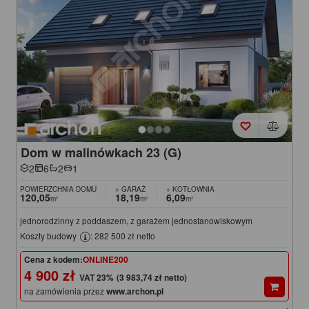
Dom w malinówkach 23 (G)
2
6
2
1
POWIERZCHNIA DOMU
+ GARAŻ
+ KOTŁOWNIA
120,05
18,19
6,09
m²
m²
m²
jednorodzinny z poddaszem, z garażem jednostanowiskowym
Koszty budowy
: 282 500 zł netto
Cena z kodem:
ONLINE200
4 900 zł
(3 983,74 zł netto)
na zamówienia przez
www.archon.pl