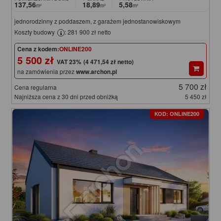
137,56
18,89
5,58
m²
m²
m²
jednorodzinny z poddaszem, z garażem jednostanowiskowym
Koszty budowy
: 281 900 zł netto
Cena z kodem:
ONLINE200
5 500 zł
(4 471,54 zł netto)
na zamówienia przez
www.archon.pl
5 700 zł
Cena regularna
Najniższa cena z 30 dni przed obniżką
5 450 zł
KOD: ONLINE200