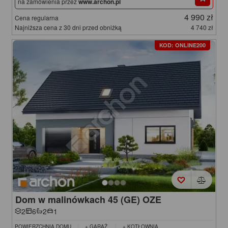
na zamówienia przez
www.archon.pl
4 990 zł
Cena regularna
Najniższa cena z 30 dni przed obniżką
4 740 zł
KOD: ONLINE200
Dom w malinówkach 45 (GE) OZE
2
6
2
1
POWIERZCHNIA DOMU
+ GARAŻ
+ KOTŁOWNIA