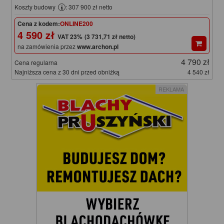
Koszty budowy
: 307 900 zł netto
Cena z kodem:
ONLINE200
4 590 zł
(3 731,71 zł netto)
na zamówienia przez
www.archon.pl
4 790 zł
Cena regularna
Najniższa cena z 30 dni przed obniżką
4 540 zł
REKLAMA