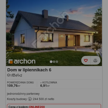
Dom w lipiennikach 6
1
4
2
POWIERZCHNIA DOMU
+ KOTŁOWNIA
109,76
6,91
m²
m²
jednorodzinny parterowy
Koszty budowy
: 244 500 zł netto
Cena z kodem:
ONLINE200