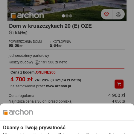
Dom w kruszczykach 20 (E) OZE
1
4
2
POWIERZCHNIA DOMU
+ KOTŁOWNIA
98,06
5,64
m²
m²
jednorodzinny parterowy
Koszty budowy
: 191 500 zł netto
Cena z kodem:
ONLINE200
4 700 zł
(3 821,14 zł netto)
na zamówienia przez
www.archon.pl
4 900 zł
Cena regularna
Najniższa cena z 30 dni przed obniżką
4 650 zł
NOWOŚĆ
KOD: ONLINE200
Dbamy o Twoją prywatność