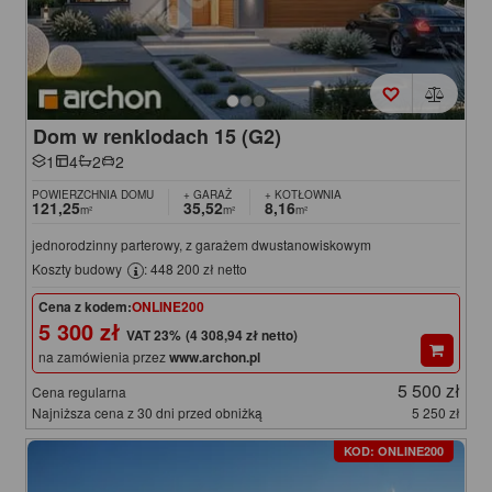
Dom w renklodach 15 (G2)
1
4
2
2
POWIERZCHNIA DOMU
+ GARAŻ
+ KOTŁOWNIA
121,25
35,52
8,16
m²
m²
m²
jednorodzinny parterowy, z garażem dwustanowiskowym
Koszty budowy
: 448 200 zł netto
Cena z kodem:
ONLINE200
5 300 zł
(4 308,94 zł netto)
na zamówienia przez
www.archon.pl
5 500 zł
Cena regularna
Najniższa cena z 30 dni przed obniżką
5 250 zł
KOD: ONLINE200