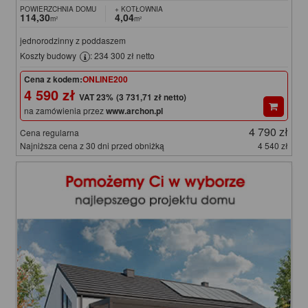
POWIERZCHNIA DOMU
+ KOTŁOWNIA
114,30
4,04
m²
m²
jednorodzinny z poddaszem
Koszty budowy
: 234 300 zł netto
Cena z kodem:
ONLINE200
4 590 zł
(3 731,71 zł netto)
na zamówienia przez
www.archon.pl
4 790 zł
Cena regularna
Najniższa cena z 30 dni przed obniżką
4 540 zł