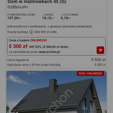
Dom w malinówkach 45 (G)
2
6
2
1
POWIERZCHNIA DOMU
+ GARAŻ
+ KOTŁOWNIA
137,20
18,12
6,18
m²
m²
m²
jednorodzinny z poddaszem, z garażem jednostanowiskowym
Koszty budowy
: 294 300 zł netto
Cena z kodem:
ONLINE200
5 300 zł
(4 308,94 zł netto)
na zamówienia przez
www.archon.pl
5 500 zł
Cena regularna
Najniższa cena z 30 dni przed obniżką
5 250 zł
KOD: ONLINE200