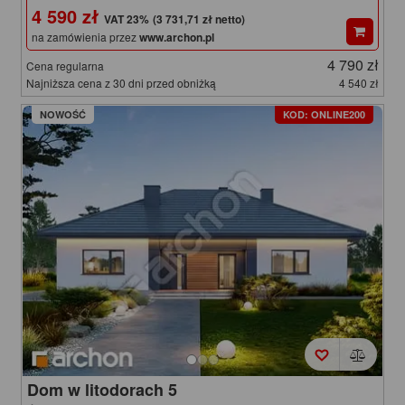
4 590 zł
(3 731,71 zł netto)
na zamówienia przez
www.archon.pl
4 790 zł
Cena regularna
Najniższa cena z 30 dni przed obniżką
4 540 zł
NOWOŚĆ
KOD: ONLINE200
Dom w litodorach 5