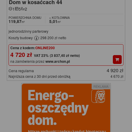
Dom w kosaćcach 44
1
5
2
POWIERZCHNIA DOMU
+ KOTŁOWNIA
119,87
5,01
m²
m²
jednorodzinny parterowy
Koszty budowy
: 298 200 zł netto
Cena z kodem:
ONLINE200
4 720 zł
(3 837,40 zł netto)
na zamówienia przez
www.archon.pl
4 920 zł
Cena regularna
Najniższa cena z 30 dni przed obniżką
4 670 zł
REKLAMA