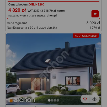
Cena z kodem:
ONLINE200
4 820 zł
(3 918,70 zł netto)
na zamówienia przez
www.archon.pl
5 020 zł
Cena regularna
Najniższa cena z 30 dni przed obniżką
4 770 zł
KOD: ONLINE200