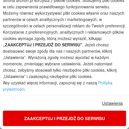
Strona archon.pl korzysta z plików cookies. Stosujemy pliki cookies
w celu zapewnienia prawidłowego funkcjonowania serwisu.
Możemy również wykorzystywać pliki cookies własne oraz naszych
partnerów w celach analitycznych i marketingowych, w
szczególności w celach personalizacji reklam do Twoich preferencji.
Korzystanie z preferencyjnych, analitycznych i reklamowych plików
cookies wymaga zgody, którą możesz wyrazić, klikając
„ZAAKCEPTUJ I PRZEJDŹ DO SERWISU”
. Jeżeli chcesz
dostosować swoje zgody dla nas i naszych partnerów, kliknij
„Ustawienia”. Wyrażoną zgodę możesz wycofać w każdym
momencie, zmieniając wybrane ustawienia. Jeżeli natomiast
Dom we frizeach 2 (G2E)
chcesz, żebyśmy stosowali tylko niezbędne pliki cookies, kliknij
1
4
2
2
„Ustawienia” i zaakceptuj niezbędne pliki cookies.
POWIERZCHNIA DOMU
+ GARAŻ
+ KOTŁOWNIA
Aby uzyskać więcej informacji, zapoznaj się z naszą
Polityką
126,62
37,92
8,46
m²
m²
m²
prywatności
.
jednorodzinny parterowy, z garażem dwustanowiskowym
Koszty budowy
: 415 000 zł netto
Ustawienia
Cena z kodem:
ONLINE200
5 450 zł
(4 430,89 zł netto)
ZAAKCEPTUJ I PRZEJDŹ DO SERWISU
na zamówienia przez
www.archon.pl