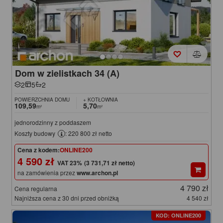
Dom w zielistkach 34 (A)
2
5
2
POWIERZCHNIA DOMU
+ KOTŁOWNIA
109,59
5,70
m²
m²
jednorodzinny z poddaszem
Koszty budowy
: 220 800 zł netto
Cena z kodem:
ONLINE200
4 590 zł
(3 731,71 zł netto)
na zamówienia przez
www.archon.pl
4 790 zł
Cena regularna
Najniższa cena z 30 dni przed obniżką
4 540 zł
KOD: ONLINE200