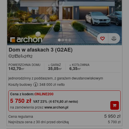
Dom w afaskach 3 (G2AE)
2
6
2
2
POWIERZCHNIA DOMU
+ GARAŻ
+ KOTŁOWNIA
142,70
35,05
6,35
m²
m²
m²
jednorodzinny z poddaszem, z garażem dwustanowiskowym
Koszty budowy
: 348 000 zł netto
Cena z kodem:
ONLINE200
5 750 zł
(4 674,80 zł netto)
na zamówienia przez
www.archon.pl
5 950 zł
Cena regularna
Najniższa cena z 30 dni przed obniżką
5 700 zł