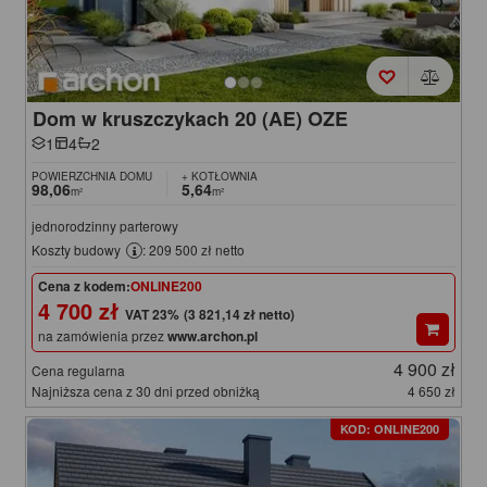
Dom w kruszczykach 20 (AE) OZE
1
4
2
POWIERZCHNIA DOMU
+ KOTŁOWNIA
98,06
5,64
m²
m²
jednorodzinny parterowy
Koszty budowy
: 209 500 zł netto
Cena z kodem:
ONLINE200
4 700 zł
(3 821,14 zł netto)
na zamówienia przez
www.archon.pl
4 900 zł
Cena regularna
Najniższa cena z 30 dni przed obniżką
4 650 zł
KOD: ONLINE200