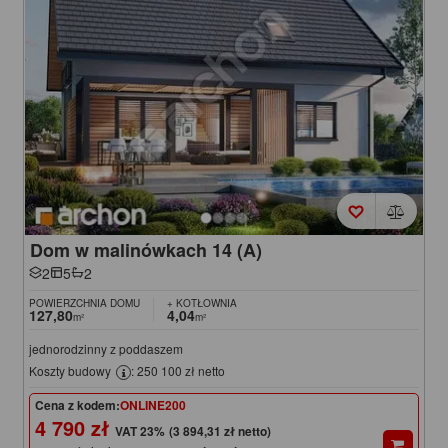
Dom w malinówkach 14 (A)
2
5
2
POWIERZCHNIA DOMU
+ KOTŁOWNIA
127,80
4,04
m²
m²
jednorodzinny z poddaszem
Koszty budowy
: 250 100 zł netto
Cena z kodem:
ONLINE200
4 790 zł
(3 894,31 zł netto)