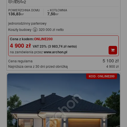
1
5
2
POWIERZCHNIA DOMU
+ KOTŁOWNIA
136,83
7,50
m²
m²
jednorodzinny parterowy
Koszty budowy
: 320 000 zł netto
Cena z kodem:
ONLINE200
4 900 zł
(3 983,74 zł netto)
na zamówienia przez
www.archon.pl
5 100 zł
Cena regularna
Najniższa cena z 30 dni przed obniżką
4 900 zł
KOD: ONLINE200