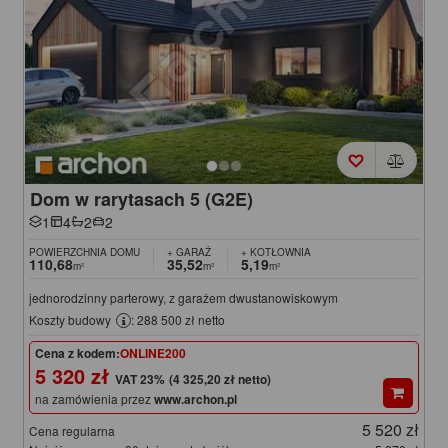
Dom w rarytasach 5 (G2E)
1
4
2
2
POWIERZCHNIA DOMU
+ GARAŻ
+ KOTŁOWNIA
110,68
35,52
5,19
m²
m²
m²
jednorodzinny parterowy, z garażem dwustanowiskowym
Koszty budowy
: 288 500 zł netto
Cena z kodem:
ONLINE200
5 320 zł
(4 325,20 zł netto)
na zamówienia przez
www.archon.pl
5 520 zł
Cena regularna