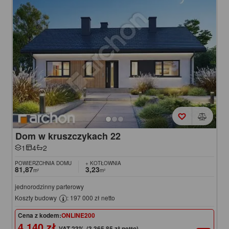
Dom w kruszczykach 22
1
4
2
POWIERZCHNIA DOMU
+ KOTŁOWNIA
81,87
3,23
m²
m²
jednorodzinny parterowy
Koszty budowy
: 197 000 zł netto
Cena z kodem:
ONLINE200
4 140 zł
(3 365,85 zł netto)