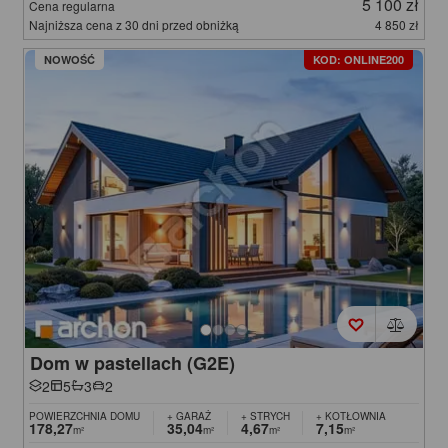
5 100 zł
Cena regularna
Najniższa cena z 30 dni przed obniżką
4 850 zł
NOWOŚĆ
KOD: ONLINE200
Dom w pastellach (G2E)
2
5
3
2
POWIERZCHNIA DOMU
+ GARAŻ
+ STRYCH
+ KOTŁOWNIA
178,27
35,04
4,67
7,15
m²
m²
m²
m²