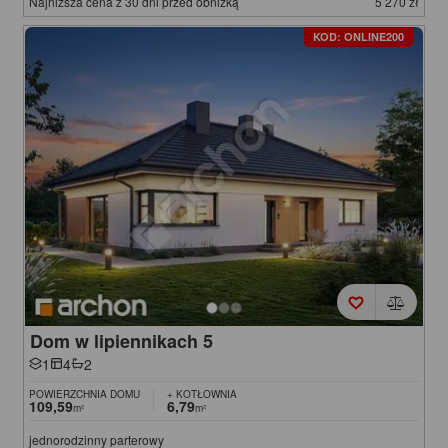
Najniższa cena z 30 dni przed obniżką
5 270 zł
KOD: ONLINE200
Dom w lipiennikach 5
1
4
2
POWIERZCHNIA DOMU
+ KOTŁOWNIA
109,59
6,79
m²
m²
jednorodzinny parterowy