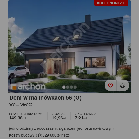
KOD: ONLINE200
Dom w malinówkach 56 (G)
2
6
2
1
POWIERZCHNIA DOMU
+ GARAŻ
+ KOTŁOWNIA
149,38
19,96
7,21
m²
m²
m²
jednorodzinny z poddaszem, z garażem jednostanowiskowym
Koszty budowy
: 329 600 zł netto