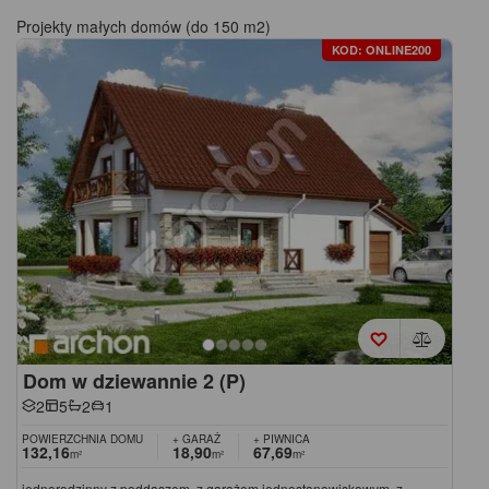
Projekty małych domów (do 150 m2)
KOD: ONLINE200
Dom w dziewannie 2 (P)
2
5
2
1
POWIERZCHNIA DOMU
+ GARAŻ
+ PIWNICA
132,16
18,90
67,69
m²
m²
m²
jednorodzinny z poddaszem, z garażem jednostanowiskowym, z