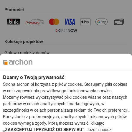
Płatności
Kolekcje projektów
Gotowe projekty domów
Projekty domów tanich w budowie
Projekty domów szeregowych
Projekty małych domów (do 150 m2)
Dbamy o Twoją prywatność
Projekty domów wielorodzinnych
Strona archon.pl korzysta z plików cookies. Stosujemy pliki cookies
Projekty domów bliźniaczych
w celu zapewnienia prawidłowego funkcjonowania serwisu.
Projekty domów nowoczesnych
Możemy również wykorzystywać pliki cookies własne oraz naszych
Projekty domów parterowych
partnerów w celach analitycznych i marketingowych, w
szczególności w celach personalizacji reklam do Twoich preferencji.
2026 © ARCHON+ Biuro Projektów - Tradycyjne i nowoczesne gotowe
Korzystanie z preferencyjnych, analitycznych i reklamowych plików
projekty domów - autorska pracownia architektoniczna założona w 1990r.
przez arch. Barbarę Mendel
cookies wymaga zgody, którą możesz wyrazić, klikając
Z uwagi na ciągłe doskonalenie procesu powstawania projektów (zgodnie z
„ZAAKCEPTUJ I PRZEJDŹ DO SERWISU”
. Jeżeli chcesz