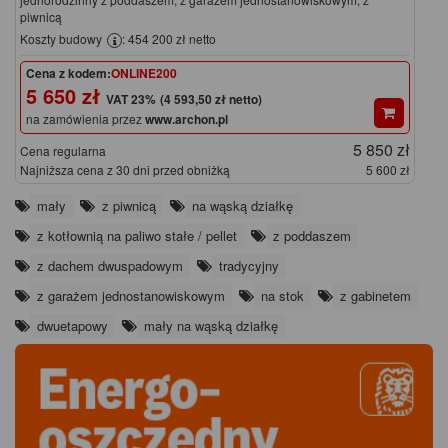
piwnicą
Koszty budowy
: 454 200 zł netto
Cena z kodem:
ONLINE200
5 650 zł
(4 593,50 zł netto)
na zamówienia przez
www.archon.pl
5 850 zł
Cena regularna
Najniższa cena z 30 dni przed obniżką
5 600 zł
mały
z piwnicą
na wąską działkę
z kotłownią na paliwo stałe / pellet
z poddaszem
z dachem dwuspadowym
tradycyjny
z garażem jednostanowiskowym
na stok
z gabinetem
dwuetapowy
mały na wąską działkę