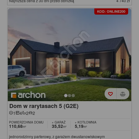
Najniższa cena z 30 dni przed obniżką
4 740 zł
KOD: ONLINE200
Dom w rarytasach 5 (G2E)
1
4
2
2
POWIERZCHNIA DOMU
+ GARAŻ
+ KOTŁOWNIA
110,68
35,52
5,19
m²
m²
m²
jednorodzinny parterowy, z garażem dwustanowiskowym