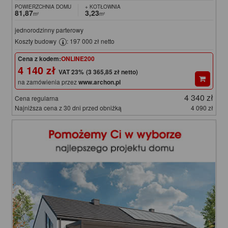
POWIERZCHNIA DOMU
+ KOTŁOWNIA
81,87
3,23
m²
m²
jednorodzinny parterowy
Koszty budowy
: 197 000 zł netto
Cena z kodem:
ONLINE200
4 140 zł
(3 365,85 zł netto)
na zamówienia przez
www.archon.pl
4 340 zł
Cena regularna
Najniższa cena z 30 dni przed obniżką
4 090 zł