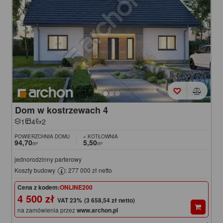
Dom w kostrzewach 4
1
4
2
POWIERZCHNIA DOMU
+ KOTŁOWNIA
94,70
5,50
m²
m²
jednorodzinny parterowy
Koszty budowy
: 277 000 zł netto
Cena z kodem:
ONLINE200
4 500 zł
(3 658,54 zł netto)
na zamówienia przez
www.archon.pl