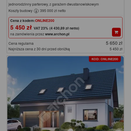
jednorodzinny parterowy, z garażem dwustanowiskowym
Koszty budowy
: 395 000 zł netto
Cena z kodem:
ONLINE200
5 450 zł
(4 430,89 zł netto)
na zamówienia przez
www.archon.pl
5 650 zł
Cena regularna
Najniższa cena z 30 dni przed obniżką
5 450 zł
KOD: ONLINE200