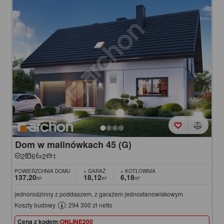
Dom w malinówkach 45 (G)
2
6
2
1
POWIERZCHNIA DOMU
+ GARAŻ
+ KOTŁOWNIA
137,20
18,12
6,18
m²
m²
m²
jednorodzinny z poddaszem, z garażem jednostanowiskowym
Koszty budowy
: 294 300 zł netto
Cena z kodem:
ONLINE200