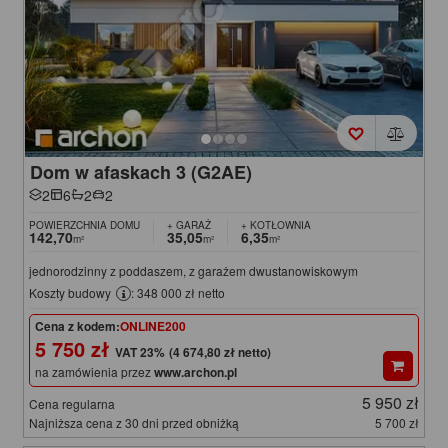
Dom w afaskach 3 (G2AE)
2
6
2
2
POWIERZCHNIA DOMU
+ GARAŻ
+ KOTŁOWNIA
142,70
35,05
6,35
m²
m²
m²
jednorodzinny z poddaszem, z garażem dwustanowiskowym
Koszty budowy
: 348 000 zł netto
Cena z kodem:
ONLINE200
5 750 zł
(4 674,80 zł netto)
na zamówienia przez
www.archon.pl
5 950 zł
Cena regularna
Najniższa cena z 30 dni przed obniżką
5 700 zł