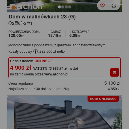
Dom w malinówkach 23 (G)
2
6
2
1
POWIERZCHNIA DOMU
+ GARAŻ
+ KOTŁOWNIA
120,05
18,19
6,09
m²
m²
m²
jednorodzinny z poddaszem, z garażem jednostanowiskowym
Koszty budowy
: 282 500 zł netto
Cena z kodem:
ONLINE200
4 900 zł
(3 983,74 zł netto)
na zamówienia przez
www.archon.pl
5 100 zł
Cena regularna
Najniższa cena z 30 dni przed obniżką
4 850 zł
KOD: ONLINE200