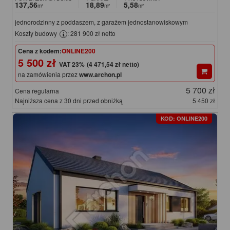
137,56
18,89
5,58
m²
m²
m²
jednorodzinny z poddaszem, z garażem jednostanowiskowym
Koszty budowy
: 281 900 zł netto
Cena z kodem:
ONLINE200
5 500 zł
(4 471,54 zł netto)
na zamówienia przez
www.archon.pl
5 700 zł
Cena regularna
Najniższa cena z 30 dni przed obniżką
5 450 zł
KOD: ONLINE200