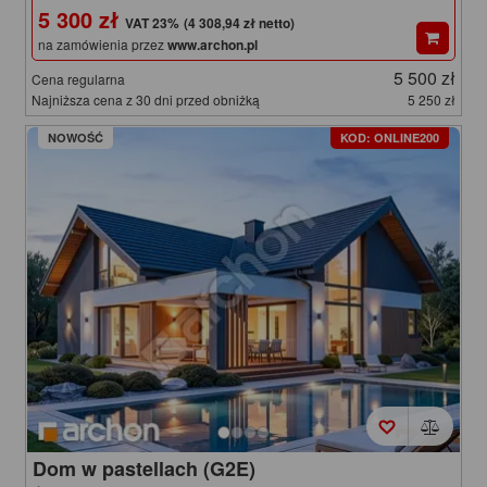
5 300 zł
(4 308,94 zł netto)
na zamówienia przez
www.archon.pl
5 500 zł
Cena regularna
Najniższa cena z 30 dni przed obniżką
5 250 zł
NOWOŚĆ
KOD: ONLINE200
Dom w pastellach (G2E)