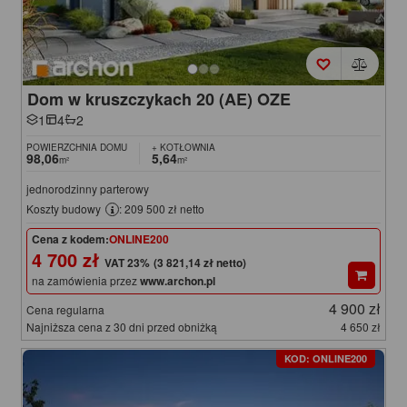
Dom w kruszczykach 20 (AE) OZE
1
4
2
POWIERZCHNIA DOMU
+ KOTŁOWNIA
98,06
5,64
m²
m²
jednorodzinny parterowy
Koszty budowy
: 209 500 zł netto
Cena z kodem:
ONLINE200
4 700 zł
(3 821,14 zł netto)
na zamówienia przez
www.archon.pl
4 900 zł
Cena regularna
Najniższa cena z 30 dni przed obniżką
4 650 zł
KOD: ONLINE200