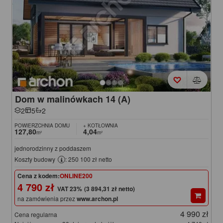
Dom w malinówkach 14 (A)
2
5
2
POWIERZCHNIA DOMU
+ KOTŁOWNIA
127,80
4,04
m²
m²
jednorodzinny z poddaszem
Koszty budowy
: 250 100 zł netto
Cena z kodem:
ONLINE200
4 790 zł
(3 894,31 zł netto)
na zamówienia przez
www.archon.pl
4 990 zł
Cena regularna