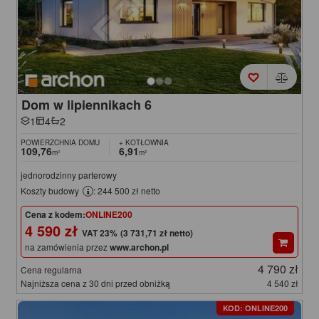
Dom w lipiennikach 6
1
4
2
POWIERZCHNIA DOMU
+ KOTŁOWNIA
109,76
6,91
m²
m²
jednorodzinny parterowy
Koszty budowy
: 244 500 zł netto
Cena z kodem:
ONLINE200
4 590 zł
(3 731,71 zł netto)
na zamówienia przez
www.archon.pl
4 790 zł
Cena regularna
Najniższa cena z 30 dni przed obniżką
4 540 zł
KOD: ONLINE200