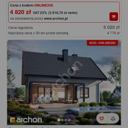
Cena z kodem:
ONLINE200
4 820 zł
(3 918,70 zł netto)
na zamówienia przez
www.archon.pl
5 020 zł
Cena regularna
Najniższa cena z 30 dni przed obniżką
4 770 zł
KOD: ONLINE200