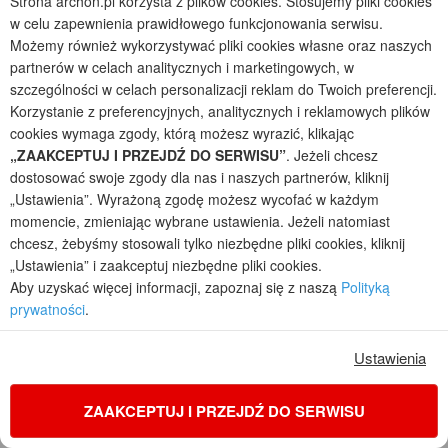
Strona archon.pl korzysta z plików cookies. Stosujemy pliki cookies
w celu zapewnienia prawidłowego funkcjonowania serwisu.
Możemy również wykorzystywać pliki cookies własne oraz naszych
partnerów w celach analitycznych i marketingowych, w
szczególności w celach personalizacji reklam do Twoich preferencji.
Korzystanie z preferencyjnych, analitycznych i reklamowych plików
cookies wymaga zgody, którą możesz wyrazić, klikając
„ZAAKCEPTUJ I PRZEJDŹ DO SERWISU”
. Jeżeli chcesz
dostosować swoje zgody dla nas i naszych partnerów, kliknij
„Ustawienia”. Wyrażoną zgodę możesz wycofać w każdym
momencie, zmieniając wybrane ustawienia. Jeżeli natomiast
Dom we frizeach 2 (G2AE)
chcesz, żebyśmy stosowali tylko niezbędne pliki cookies, kliknij
1
4
2
2
„Ustawienia” i zaakceptuj niezbędne pliki cookies.
POWIERZCHNIA DOMU
+ GARAŻ
+ KOTŁOWNIA
Aby uzyskać więcej informacji, zapoznaj się z naszą
Polityką
126,62
37,92
8,46
m²
m²
m²
prywatności
.
jednorodzinny parterowy, z garażem dwustanowiskowym
Koszty budowy
: 425 000 zł netto
Ustawienia
Cena z kodem:
ONLINE200
5 450 zł
(4 430,89 zł netto)
ZAAKCEPTUJ I PRZEJDŹ DO SERWISU
na zamówienia przez
www.archon.pl