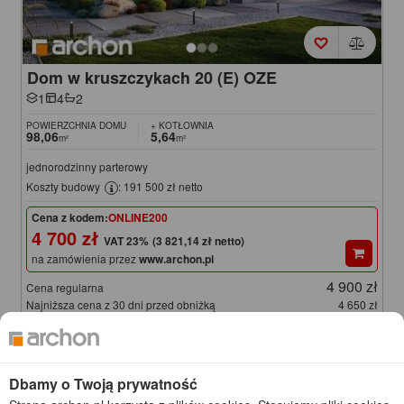
Dom w kruszczykach 20 (E) OZE
1
4
2
POWIERZCHNIA DOMU
+ KOTŁOWNIA
98,06
5,64
m²
m²
jednorodzinny parterowy
Koszty budowy
: 191 500 zł netto
Cena z kodem:
ONLINE200
4 700 zł
(3 821,14 zł netto)
na zamówienia przez
www.archon.pl
4 900 zł
Cena regularna
Najniższa cena z 30 dni przed obniżką
4 650 zł
NOWOŚĆ
KOD: ONLINE200
Dbamy o Twoją prywatność