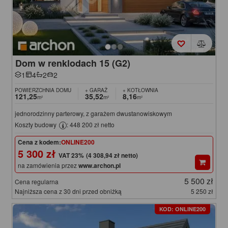
Dom w renklodach 15 (G2)
1
4
2
2
POWIERZCHNIA DOMU
+ GARAŻ
+ KOTŁOWNIA
121,25
35,52
8,16
m²
m²
m²
jednorodzinny parterowy, z garażem dwustanowiskowym
Koszty budowy
: 448 200 zł netto
Cena z kodem:
ONLINE200
5 300 zł
(4 308,94 zł netto)
na zamówienia przez
www.archon.pl
5 500 zł
Cena regularna
Najniższa cena z 30 dni przed obniżką
5 250 zł
KOD: ONLINE200