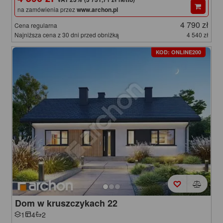
na zamówienia przez
www.archon.pl
4 790 zł
Cena regularna
Najniższa cena z 30 dni przed obniżką
4 540 zł
KOD: ONLINE200
Dom w kruszczykach 22
1
4
2