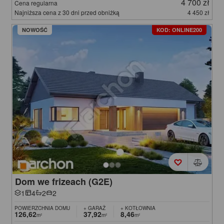
4 700 zł
Cena regularna
Najniższa cena z 30 dni przed obniżką
4 450 zł
NOWOŚĆ
KOD: ONLINE200
Dom we frizeach (G2E)
1
4
2
2
POWIERZCHNIA DOMU
+ GARAŻ
+ KOTŁOWNIA
126,62
37,92
8,46
m²
m²
m²