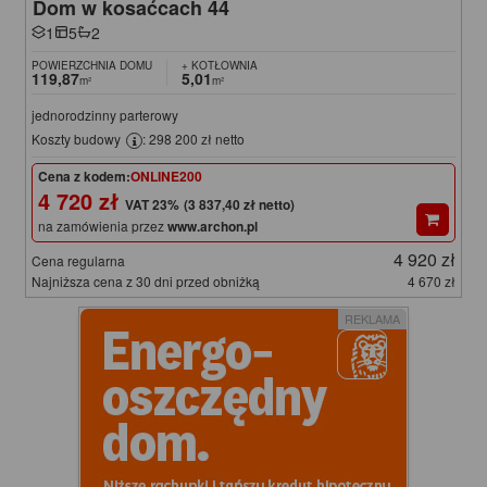
Dom w kosaćcach 44
1
5
2
POWIERZCHNIA DOMU
+ KOTŁOWNIA
119,87
5,01
m²
m²
jednorodzinny parterowy
Koszty budowy
: 298 200 zł netto
Cena z kodem:
ONLINE200
4 720 zł
(3 837,40 zł netto)
na zamówienia przez
www.archon.pl
4 920 zł
Cena regularna
Najniższa cena z 30 dni przed obniżką
4 670 zł
REKLAMA