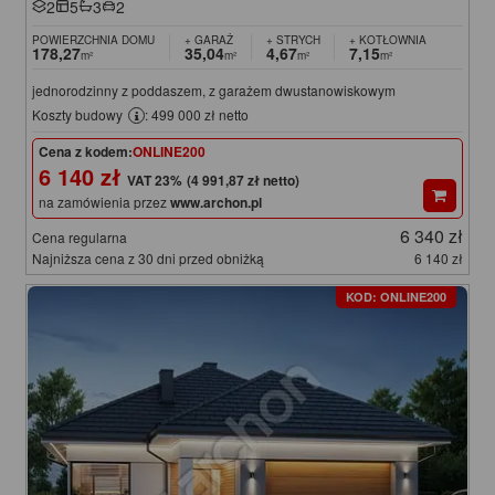
2
5
3
2
POWIERZCHNIA DOMU
+ GARAŻ
+ STRYCH
+ KOTŁOWNIA
178,27
35,04
4,67
7,15
m²
m²
m²
m²
jednorodzinny z poddaszem, z garażem dwustanowiskowym
Koszty budowy
: 499 000 zł netto
Cena z kodem:
ONLINE200
6 140 zł
(4 991,87 zł netto)
na zamówienia przez
www.archon.pl
6 340 zł
Cena regularna
Najniższa cena z 30 dni przed obniżką
6 140 zł
KOD: ONLINE200