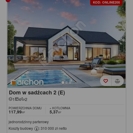
KOD: ONLINE200
Dom w sadźcach 2 (E)
1
4
2
POWIERZCHNIA DOMU
+ KOTŁOWNIA
117,99
5,37
m²
m²
jednorodzinny parterowy
Koszty budowy
: 310 000 zł netto