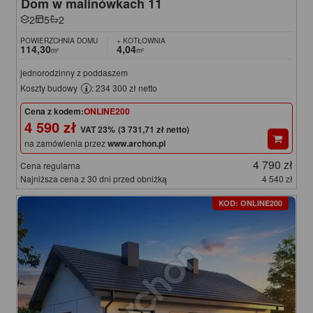
Dom w malinówkach 11
2
5
2
POWIERZCHNIA DOMU
+ KOTŁOWNIA
114,30
4,04
m²
m²
jednorodzinny z poddaszem
Koszty budowy
: 234 300 zł netto
Cena z kodem:
ONLINE200
4 590 zł
(3 731,71 zł netto)
na zamówienia przez
www.archon.pl
4 790 zł
Cena regularna
Najniższa cena z 30 dni przed obniżką
4 540 zł
KOD: ONLINE200