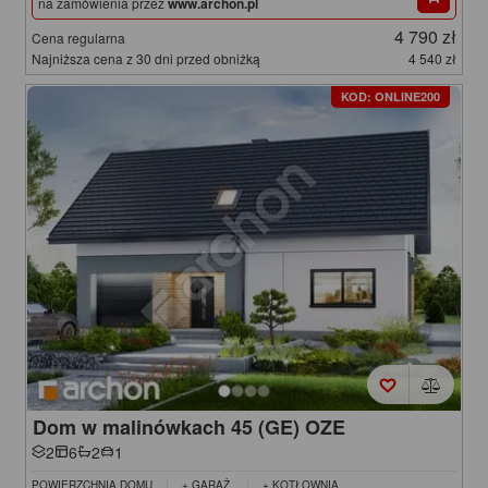
na zamówienia przez
www.archon.pl
4 790 zł
Cena regularna
Najniższa cena z 30 dni przed obniżką
4 540 zł
KOD: ONLINE200
Dom w malinówkach 45 (GE) OZE
2
6
2
1
POWIERZCHNIA DOMU
+ GARAŻ
+ KOTŁOWNIA