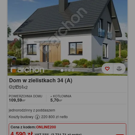
Dom w zielistkach 34 (A)
2
5
2
POWIERZCHNIA DOMU
+ KOTŁOWNIA
109,59
5,70
m²
m²
jednorodzinny z poddaszem
Koszty budowy
: 220 800 zł netto
Cena z kodem:
ONLINE200
4 590 zł
(3 731,71 zł netto)