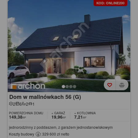
KOD: ONLINE200
Dom w malinówkach 56 (G)
2
6
2
1
POWIERZCHNIA DOMU
+ GARAŻ
+ KOTŁOWNIA
149,38
19,96
7,21
m²
m²
m²
jednorodzinny z poddaszem, z garażem jednostanowiskowym
Koszty budowy
: 329 600 zł netto