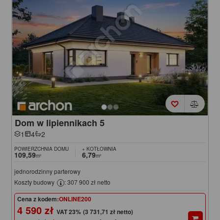
Dom w lipiennikach 5
1
4
2
POWIERZCHNIA DOMU
+ KOTŁOWNIA
109,59
6,79
m²
m²
jednorodzinny parterowy
Koszty budowy
: 307 900 zł netto
Cena z kodem:
ONLINE200
4 590 zł
(3 731,71 zł netto)