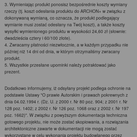
Wymieniając produkt ponosisz bezpośrednie koszty wymiany
rzeczy (tj. koszt odesłania produktu do ARCHON+ w związku z
dokonywaną wymianą, co oznacza, że produkt podlegający
wymianie musi zostać odesłany na Twój koszt), a także koszty
wysyłki wymienionego produktu w wysokości 24,60 zł (słownie:
dwadzieścia cztery i 60/100 złote).
Zwracamy płatności niezwłocznie, a w każdym przypadku nie
później niż 14 dni od dnia, w którym otrzymaliśmy zwracany
produkt.
Wszystkie przesłane upominki należy potraktować jako
prezent.
Dodatkowo informujemy, iż odsyłany projekt podlega ochronie na
podstawie Ustawy "O prawie Autorskim i prawach pokrewnych z
dnia 04.02.1994 r. (Dz. U. z 2000 r. Nr 80 poz. 904; z 2001 r. Nr
128 poz. 1402; z 2002 r. Nr 126 poz. 1068 oraz z 2002 r. Nr 197
poz. 1662)". W związku z powyższym dokumentacja techniczna
gotowego projektu, nie może zostać skopiowania, a rozwiązania
architektoniczne zawarte w dokumentacji nie mogą zostać
wykorzystane w celu wykonania projektu budowlanego przez