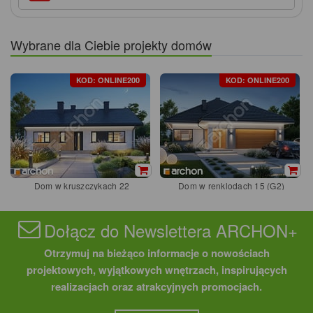
Wybrane dla Ciebie projekty domów
KOD: ONLINE200
KOD: ONLINE200
Dom w kruszczykach 22
Dom w renklodach 15 (G2)
Dołącz do Newslettera ARCHON+
Otrzymuj na bieżąco informacje o nowościach
projektowych, wyjątkowych wnętrzach, inspirujących
realizacjach oraz atrakcyjnych promocjach.