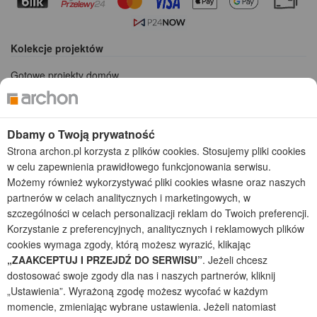
Kolekcje projektów
Gotowe projekty domów
Projekty domów tanich w budowie
Projekty domów szeregowych
Projekty małych domów (do 150 m2)
Dbamy o Twoją prywatność
Projekty domów wielorodzinnych
Strona archon.pl korzysta z plików cookies. Stosujemy pliki cookies
Projekty domów bliźniaczych
w celu zapewnienia prawidłowego funkcjonowania serwisu.
Projekty domów nowoczesnych
Możemy również wykorzystywać pliki cookies własne oraz naszych
Projekty domów parterowych
partnerów w celach analitycznych i marketingowych, w
szczególności w celach personalizacji reklam do Twoich preferencji.
2026 © ARCHON+ Biuro Projektów - Tradycyjne i nowoczesne gotowe
Korzystanie z preferencyjnych, analitycznych i reklamowych plików
projekty domów - autorska pracownia architektoniczna założona w 1990r.
przez arch. Barbarę Mendel
cookies wymaga zgody, którą możesz wyrazić, klikając
Z uwagi na ciągłe doskonalenie procesu powstawania projektów (zgodnie z
„ZAAKCEPTUJ I PRZEJDŹ DO SERWISU”
. Jeżeli chcesz
normą ISO 9001), prezentowane na stronie projekty domów mogą
dostosować swoje zgody dla nas i naszych partnerów, kliknij
nieznacznie różnić się od dokumentacji technicznej.
„Ustawienia”. Wyrażoną zgodę możesz wycofać w każdym
Informujemy, iż w celu optymalizacji treści dostępnych w naszym sklepie,
momencie, zmieniając wybrane ustawienia. Jeżeli natomiast
dostosowania ich do Państwa indywidualnych potrzeb korzystamy z