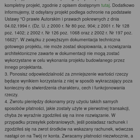
kompletny projekt, zgodnie z opisem dostępnym
tutaj
. Dodatkowo
informujemy, iż odsyłany projekt podlega ochronie na podstawie
Ustawy "O prawie Autorskim i prawach pokrewnych z dnia
04.02.1994 r. (Dz. U. z 2000 r. Nr 80 poz. 904; z 2001 r. Nr 128
poz. 1402; z 2002 r. Nr 126 poz. 1068 oraz z 2002 r. Nr 197 poz.
1662)". W związku z powyższym dokumentacja techniczna
gotowego projektu, nie może zostać skopiowania, a rozwiązania
architektoniczne zawarte w dokumentacji nie mogą zostać
wykorzystane w celu wykonania projektu budowlanego przez
innego projektanta.
Ponosisz odpowiedzialność za zmniejszenie wartości rzeczy
będące wynikiem korzystania z niej w sposób wykraczający poza
konieczny do stwierdzenia charakteru, cech i funkcjonowania
rzeczy.
Zwrotu pieniędzy dokonamy przy użyciu takich samych
sposobów płatności, jakie zostały użyte w pierwotnej transakcji,
chyba że wyraźnie zgodziłeś się na inne rozwiązanie. W
przypadku przesyłek pobraniowych, jeśli posiadasz rachunek i
zgodziłeś się na zwrot środków na wskazany rachunek, wówczas
nastąpi on na Twój nr konta. Zwracamy płatności niezwłocznie, a