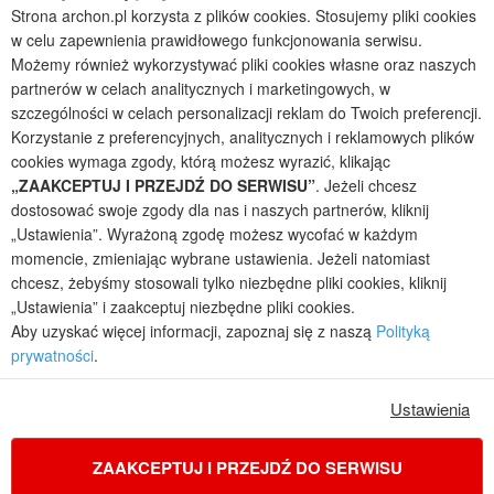
Strona archon.pl korzysta z plików cookies. Stosujemy pliki cookies
Projekty domów bliźniaczych
w celu zapewnienia prawidłowego funkcjonowania serwisu.
Projekty domów nowoczesnych
Możemy również wykorzystywać pliki cookies własne oraz naszych
Projekty domów parterowych
partnerów w celach analitycznych i marketingowych, w
szczególności w celach personalizacji reklam do Twoich preferencji.
2026 © ARCHON+ Biuro Projektów - Tradycyjne i nowoczesne gotowe
Korzystanie z preferencyjnych, analitycznych i reklamowych plików
projekty domów - autorska pracownia architektoniczna założona w 1990r.
przez arch. Barbarę Mendel
cookies wymaga zgody, którą możesz wyrazić, klikając
Z uwagi na ciągłe doskonalenie procesu powstawania projektów (zgodnie z
„ZAAKCEPTUJ I PRZEJDŹ DO SERWISU”
. Jeżeli chcesz
normą ISO 9001), prezentowane na stronie projekty domów mogą
dostosować swoje zgody dla nas i naszych partnerów, kliknij
nieznacznie różnić się od dokumentacji technicznej.
„Ustawienia”. Wyrażoną zgodę możesz wycofać w każdym
Informujemy, iż w celu optymalizacji treści dostępnych w naszym sklepie,
momencie, zmieniając wybrane ustawienia. Jeżeli natomiast
dostosowania ich do Państwa indywidualnych potrzeb korzystamy z
chcesz, żebyśmy stosowali tylko niezbędne pliki cookies, kliknij
informacji zapisanych za pomocą plików cookies na urządzeniach
„Ustawienia” i zaakceptuj niezbędne pliki cookies.
końcowych użytkowników. Pliki cookies użytkownik może kontrolować za
Aby uzyskać więcej informacji, zapoznaj się z naszą
Polityką
pomocą ustawień swojej przeglądarki internetowej. Dalsze korzystanie z
prywatności
.
naszego serwisu internetowego, bez zmiany ustawień przeglądarki
internetowej oznacza, iż użytkownik akceptuje stosowanie plików cookies.
Więcej informacji zawartych jest w polityce prywatności.
Ustawienia
Polityka prywatności
Regulamin sklepu internetowego
Reklamacje
Jak zmienić ustawienia cookies
ZAAKCEPTUJ I PRZEJDŹ DO SERWISU