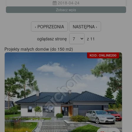
2018-04-24
Zobacz wpis
‹ POPRZEDNIA
NASTĘPNA ›
oglądasz stronę
z 11
Projekty małych domów (do 150 m2)
KOD: ONLINE200