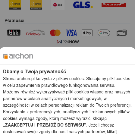
Płatności
Kolekcje projektów
Gotowe projekty domów
Dbamy o Twoją prywatność
Projekty domów tanich w budowie
Projekty domów szeregowych
Strona archon.pl korzysta z plików cookies. Stosujemy pliki cookies
Projekty małych domów (do 150 m2)
w celu zapewnienia prawidłowego funkcjonowania serwisu.
Projekty domów wielorodzinnych
Możemy również wykorzystywać pliki cookies własne oraz naszych
Projekty domów bliźniaczych
partnerów w celach analitycznych i marketingowych, w
Projekty domów nowoczesnych
szczególności w celach personalizacji reklam do Twoich preferencji.
Projekty domów parterowych
Korzystanie z preferencyjnych, analitycznych i reklamowych plików
cookies wymaga zgody, którą możesz wyrazić, klikając
2026 © ARCHON+ Biuro Projektów - Tradycyjne i nowoczesne gotowe
„ZAAKCEPTUJ I PRZEJDŹ DO SERWISU”
. Jeżeli chcesz
projekty domów - autorska pracownia architektoniczna założona w 1990r.
dostosować swoje zgody dla nas i naszych partnerów, kliknij
przez arch. Barbarę Mendel