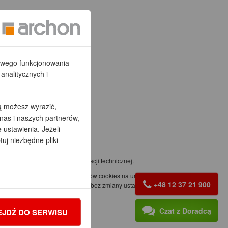
łowego funkcjonowania
analitycznych i
ą możesz wyrazić,
nas i naszych partnerów,
ustawienia. Jeżeli
tuj niezbędne pliki
rzez arch. Barbarę Mendel
acznie różnić się od dokumentacji technicznej.
ormacji zapisanych za pomocą plików cookies na urządzeniach
+48 12 37 21 900
z naszego serwisu internetowego, bez zmiany ustawień
Czat z Doradcą
EJDŹ DO SERWISU