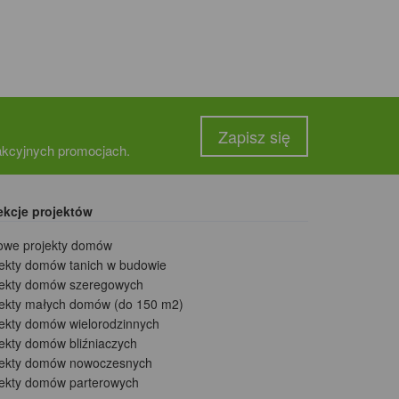
Zapisz się
rakcyjnych promocjach.
ekcje projektów
owe projekty domów
jekty domów tanich w budowie
jekty domów szeregowych
jekty małych domów (do 150 m2)
jekty domów wielorodzinnych
ekty domów bliźniaczych
jekty domów nowoczesnych
jekty domów parterowych