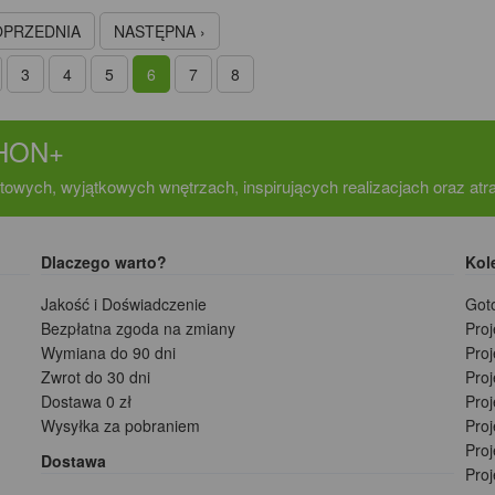
OPRZEDNIA
NASTĘPNA ›
3
4
5
6
7
8
CHON+
towych, wyjątkowych wnętrzach, inspirujących realizacjach oraz at
Dlaczego warto?
Kol
Jakość i Doświadczenie
Got
Bezpłatna zgoda na zmiany
Pro
Wymiana do 90 dni
Pro
Zwrot do 30 dni
Pro
Dostawa 0 zł
Pro
Wysyłka za pobraniem
Proj
Pro
Dostawa
Pro