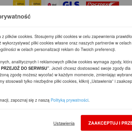
prywatność
Płatności
a z plików cookies. Stosujemy pliki cookies w celu zapewnienia prawid
wykorzystywać pliki cookies własne oraz naszych partnerów w celach 
ólności w celach personalizacji reklam do Twoich preferencji.
jnych, analitycznych i reklamowych plików cookies wymaga zgody, któr
 PRZEJDŹ DO SERWISU”
. Jeżeli chcesz dostosować swoje zgody dla 
yrażoną zgodę możesz wycofać w każdym momencie, zmieniając wybrane 
 stosowali tylko niezbędne pliki cookies, kliknij „Ustawienia” i zaakcep
towe projekty domów - autorska pracownia architektoniczna założona w 1990r. p
 (zgodnie z normą ISO 9001), prezentowane na stronie projekty domów mogą niezn
macji, zapoznaj się z naszą
Polityką prywatności
.
ym sklepie, dostosowania ich do Państwa indywidualnych potrzeb korzystamy z inf
lować za pomocą ustawień swojej przeglądarki internetowej. Dalsze korzystanie 
owanie plików cookies. Więcej informacji zawartych jest w polityce prywatności.
go
Reklamacje
Jak zmienić ustawienia cookies
ZAAKCEPTUJ I PRZ
Ustawienia