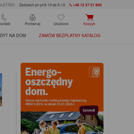
LETTER
Zadzwoń pn-pt 8-19 sb 9-13
+48 12 37 21 900
ontakt
Porównaj
Ulubione
Koszyk
DYT NA DOM
ZAMÓW BEZPŁATNY KATALOG