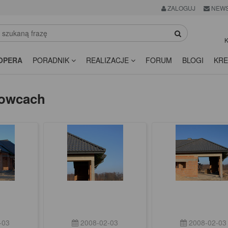
ZALOGUJ
NEWS
K
OPERA
PORADNIK
REALIZACJE
FORUM
BLOGI
KRE
wowcach
-03
2008-02-03
2008-02-03