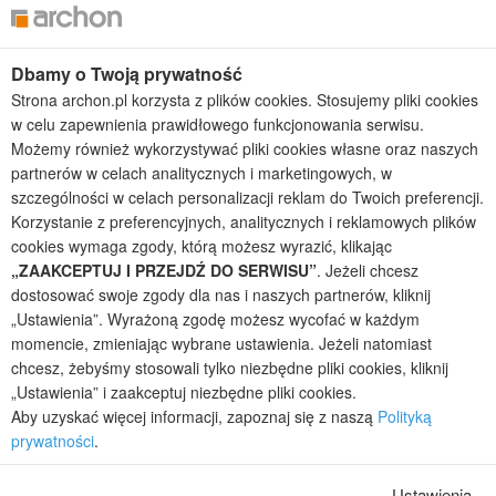
Projekty domów tanich w budowie
Projekty domów szeregowych
Projekty małych domów (do 150 m2)
Dbamy o Twoją prywatność
Projekty domów wielorodzinnych
Projekty domów bliźniaczych
Strona archon.pl korzysta z plików cookies. Stosujemy pliki cookies
Projekty domów nowoczesnych
w celu zapewnienia prawidłowego funkcjonowania serwisu.
Projekty domów parterowych
Możemy również wykorzystywać pliki cookies własne oraz naszych
partnerów w celach analitycznych i marketingowych, w
2026 © ARCHON+ Biuro Projektów - Tradycyjne i nowoczesne gotowe
szczególności w celach personalizacji reklam do Twoich preferencji.
projekty domów - autorska pracownia architektoniczna założona w 1990r.
Korzystanie z preferencyjnych, analitycznych i reklamowych plików
przez arch. Barbarę Mendel
cookies wymaga zgody, którą możesz wyrazić, klikając
Z uwagi na ciągłe doskonalenie procesu powstawania projektów (zgodnie z
„ZAAKCEPTUJ I PRZEJDŹ DO SERWISU”
. Jeżeli chcesz
normą ISO 9001), prezentowane na stronie projekty domów mogą
dostosować swoje zgody dla nas i naszych partnerów, kliknij
nieznacznie różnić się od dokumentacji technicznej.
„Ustawienia”. Wyrażoną zgodę możesz wycofać w każdym
Informujemy, iż w celu optymalizacji treści dostępnych w naszym sklepie,
momencie, zmieniając wybrane ustawienia. Jeżeli natomiast
dostosowania ich do Państwa indywidualnych potrzeb korzystamy z
chcesz, żebyśmy stosowali tylko niezbędne pliki cookies, kliknij
informacji zapisanych za pomocą plików cookies na urządzeniach
„Ustawienia” i zaakceptuj niezbędne pliki cookies.
końcowych użytkowników. Pliki cookies użytkownik może kontrolować za
Aby uzyskać więcej informacji, zapoznaj się z naszą
Polityką
pomocą ustawień swojej przeglądarki internetowej. Dalsze korzystanie z
naszego serwisu internetowego, bez zmiany ustawień przeglądarki
prywatności
.
internetowej oznacza, iż użytkownik akceptuje stosowanie plików cookies.
Więcej informacji zawartych jest w polityce prywatności.
Ustawienia