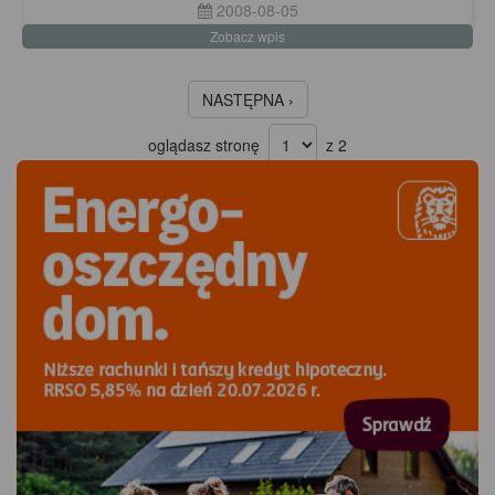
2008-08-05
Zobacz wpis
NASTĘPNA ›
oglądasz stronę
z 2