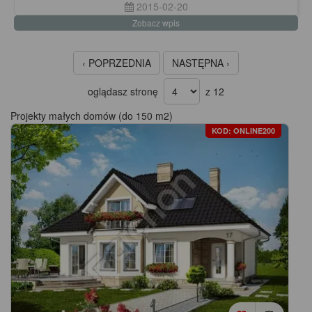
2015-02-20
Zobacz wpis
‹ POPRZEDNIA
NASTĘPNA ›
oglądasz stronę
z 12
Projekty małych domów (do 150 m2)
KOD: ONLINE200