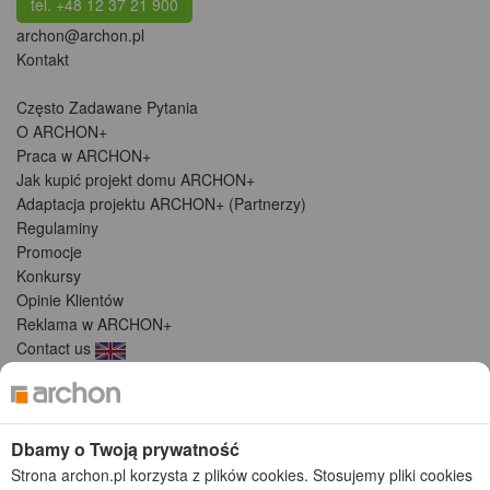
tel. +48 12 37 21 900
archon@archon.pl
Kontakt
Często Zadawane Pytania
O ARCHON+
Praca w ARCHON+
Jak kupić projekt domu ARCHON+
Adaptacja projektu ARCHON+ (Partnerzy)
Regulaminy
Promocje
Konkursy
Opinie Klientów
Reklama w ARCHON+
Contact us
Зв'яжіться з нами
Dlaczego warto?
Dbamy o Twoją prywatność
Jakość i Doświadczenie
Strona archon.pl korzysta z plików cookies. Stosujemy pliki cookies
Bezpłatna zgoda na zmiany