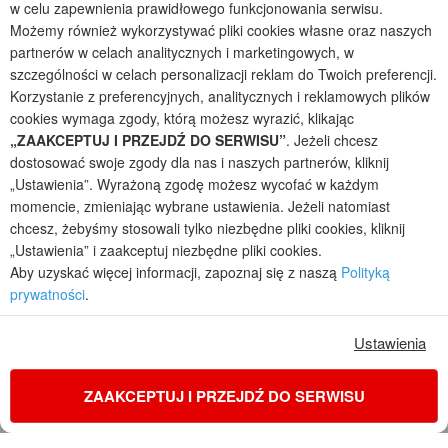
w celu zapewnienia prawidłowego funkcjonowania serwisu.
Wymiana do 90 dni
Możemy również wykorzystywać pliki cookies własne oraz naszych
Zwrot do 30 dni
partnerów w celach analitycznych i marketingowych, w
Dostawa 0 zł
szczególności w celach personalizacji reklam do Twoich preferencji.
Wysyłka za pobraniem
Korzystanie z preferencyjnych, analitycznych i reklamowych plików
cookies wymaga zgody, którą możesz wyrazić, klikając
Dostawa
„ZAAKCEPTUJ I PRZEJDŹ DO SERWISU”
. Jeżeli chcesz
dostosować swoje zgody dla nas i naszych partnerów, kliknij
„Ustawienia”. Wyrażoną zgodę możesz wycofać w każdym
momencie, zmieniając wybrane ustawienia. Jeżeli natomiast
Płatności
chcesz, żebyśmy stosowali tylko niezbędne pliki cookies, kliknij
„Ustawienia” i zaakceptuj niezbędne pliki cookies.
Aby uzyskać więcej informacji, zapoznaj się z naszą
Polityką
prywatności
.
Kolekcje projektów
Ustawienia
Gotowe projekty domów
Projekty domów tanich w budowie
ZAAKCEPTUJ I PRZEJDŹ DO SERWISU
Projekty domów szeregowych
Projekty małych domów (do 150 m2)