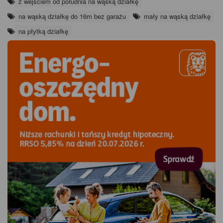
z wejściem od południa na wąską działkę
na wąską działkę do 16m bez garażu
mały na wąską działkę
na płytką działkę