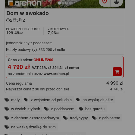
Dom w awokado
2
5
2
POWIERZCHNIA DOMU
+ KOTŁOWNIA
129,49
7,26
m²
m²
jednorodzinny z poddaszem
Koszty budowy
: 333 200 zł netto
Cena z kodem:
ONLINE200
4 790 zł
(3 894,31 zł netto)
na zamówienia przez
www.archon.pl
4 990 zł
Cena regularna
Najniższa cena z 30 dni przed obniżką
4 740 zł
mały
z wejściem od południa
na wąską działkę
w dwóch stylach
z poddaszem
bez garażu
z dachem czterospadowym
tradycyjny
z gabinetem
na wąską działkę do 16m