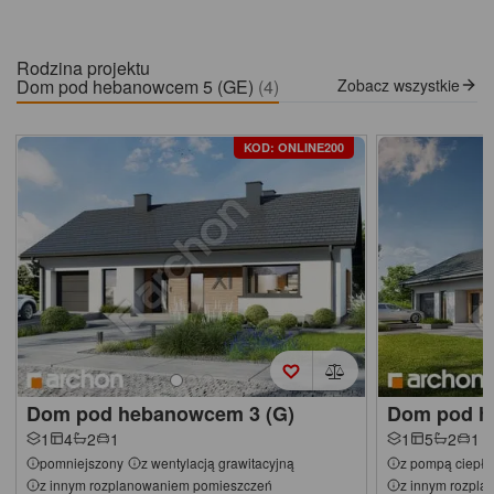
Rodzina projektu
Dom pod hebanowcem 5 (GE)
(4)
Zobacz wszystkie
KOD: ONLINE200
Dom pod hebanowcem 3 (G)
Dom pod h
1
4
2
1
1
5
2
1
pomniejszony
z wentylacją grawitacyjną
z pompą ciepła
z innym rozplanowaniem pomieszczeń
z innym rozpl