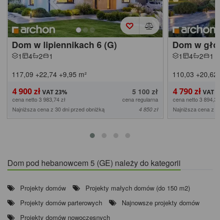
Dom w lipiennikach 6 (G)
Dom w gło
1
4
2
1
1
4
2
1
117,09
+22,74
+9,95
m²
110,03
+20,62
4 900 zł
4 790 zł
5 100 zł
cena netto 3 983,74 zł
cena regularna
cena netto 3 894,31
Najniższa cena z 30 dni przed obniżką
Najniższa cena z 3
4 850 zł
Dom pod hebanowcem 5 (GE) należy do kategorii
Projekty domów
Projekty małych domów (do 150 m2)
Projekty domów parterowych
Najnowsze projekty domów
Projekty domów nowoczesnych