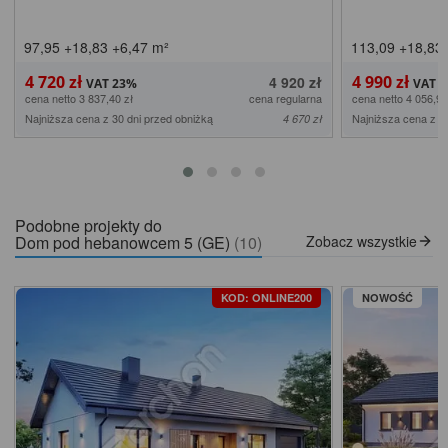
97,95
+18,83
+6,47
m²
113,09
+18,83
4 720 zł
4 990 zł
4 920 zł
cena netto 3 837,40 zł
cena regularna
cena netto 4 056,91
Najniższa cena z 30 dni przed obniżką
Najniższa cena z 3
4 670 zł
Podobne projekty do
Dom pod hebanowcem 5 (GE)
(10)
Zobacz wszystkie
KOD: ONLINE200
NOWOŚĆ