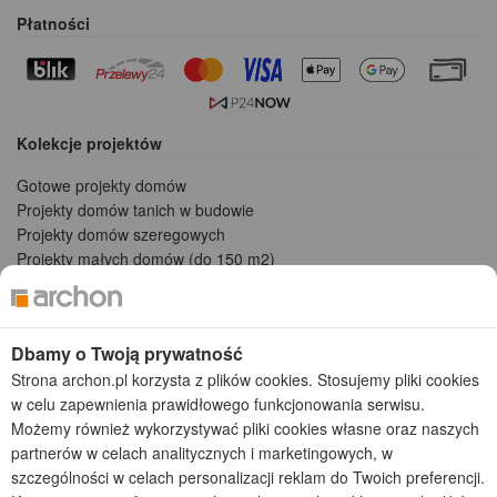
Płatności
Kolekcje projektów
Gotowe projekty domów
Projekty domów tanich w budowie
Projekty domów szeregowych
Projekty małych domów (do 150 m2)
Projekty domów wielorodzinnych
Projekty domów bliźniaczych
Projekty domów nowoczesnych
Dbamy o Twoją prywatność
Projekty domów parterowych
Strona archon.pl korzysta z plików cookies. Stosujemy pliki cookies
w celu zapewnienia prawidłowego funkcjonowania serwisu.
2026 © ARCHON+ Biuro Projektów - Tradycyjne i nowoczesne gotowe
projekty domów - autorska pracownia architektoniczna założona w 1990r.
Możemy również wykorzystywać pliki cookies własne oraz naszych
przez arch. Barbarę Mendel
partnerów w celach analitycznych i marketingowych, w
Z uwagi na ciągłe doskonalenie procesu powstawania projektów (zgodnie z
szczególności w celach personalizacji reklam do Twoich preferencji.
normą ISO 9001), prezentowane na stronie projekty domów mogą