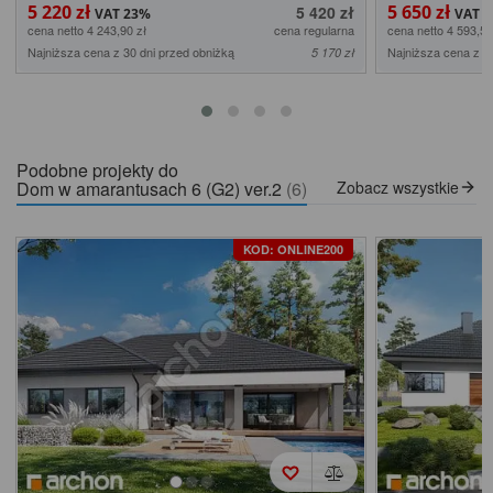
5 220 zł
5 650 zł
5 420 zł
cena netto 4 243,90 zł
cena regularna
cena netto 4 593,50
Najniższa cena z 30 dni przed obniżką
Najniższa cena z 3
5 170 zł
Podobne projekty do
Dom w amarantusach 6 (G2) ver.2
(6)
Zobacz wszystkie
KOD: ONLINE200