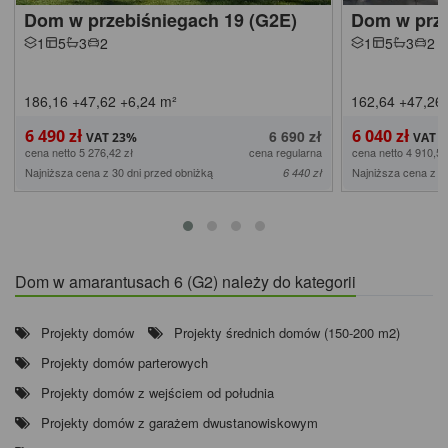
Dom w przebiśniegach 19 (G2E)
Dom w prze
1
5
3
2
1
5
3
2
186,16
+47,62
+6,24
m²
162,64
+47,26
6 490 zł
6 040 zł
6 690 zł
cena netto 5 276,42 zł
cena regularna
cena netto 4 910,57
Najniższa cena z 30 dni przed obniżką
Najniższa cena z 3
6 440 zł
Dom w amarantusach 6 (G2) należy do kategorii
Projekty domów
Projekty średnich domów (150-200 m2)
Projekty domów parterowych
Projekty domów z wejściem od południa
Projekty domów z garażem dwustanowiskowym