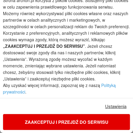
Strona archon.pl korzysta z plików cookies. Stosujemy pliki cookies
Reklama w ARCHON+
w celu zapewnienia prawidłowego funkcjonowania serwisu.
Contact us
Możemy również wykorzystywać pliki cookies własne oraz naszych
Зв'яжіться з нами
partnerów w celach analitycznych i marketingowych, w
szczególności w celach personalizacji reklam do Twoich preferencji.
Korzystanie z preferencyjnych, analitycznych i reklamowych plików
Dlaczego warto?
cookies wymaga zgody, którą możesz wyrazić, klikając
Jakość i Doświadczenie
„ZAAKCEPTUJ I PRZEJDŹ DO SERWISU”
. Jeżeli chcesz
Bezpłatna zgoda na zmiany
dostosować swoje zgody dla nas i naszych partnerów, kliknij
Wymiana do 90 dni
„Ustawienia”. Wyrażoną zgodę możesz wycofać w każdym
Zwrot do 30 dni
momencie, zmieniając wybrane ustawienia. Jeżeli natomiast
Dostawa 0 zł
chcesz, żebyśmy stosowali tylko niezbędne pliki cookies, kliknij
Wysyłka za pobraniem
„Ustawienia” i zaakceptuj niezbędne pliki cookies.
Aby uzyskać więcej informacji, zapoznaj się z naszą
Polityką
Dostawa
prywatności
.
Ustawienia
Płatności
ZAAKCEPTUJ I PRZEJDŹ DO SERWISU