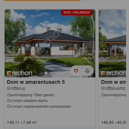
KOD: ONLINE200
Dom w amarantusach 5
Dom w ama
1
5
2
1
5
3
2
pomniejszony
bez garażu
pomniejszony
z innym układem dachu
z innym rozplanowaniem pomieszczeń
148,11
+7,48
m²
146,85
+40,56