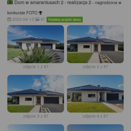
Dom w amarantusach 2 - realizacja 2
- nagrodzona w
konkursie FOTO
2023-04-13
87
Podobny projekt domu
zdjęcie 1 z 87
zdjęcie 2 z 87
zdjęcie 3 z 87
zdjęcie 4 z 87