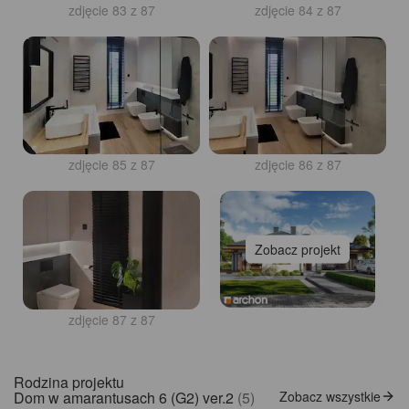
zdjęcie 83 z 87
zdjęcie 84 z 87
zdjęcie 85 z 87
zdjęcie 86 z 87
Zobacz projekt
zdjęcie 87 z 87
Rodzina projektu
Dom w amarantusach 6 (G2) ver.2
(5)
Zobacz wszystkie