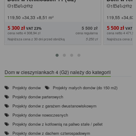
1
4
2
2
1
4
2
2
119,50
+34,33
+8,51
m²
119,55
+34,63
5 300 zł
5 500 zł
5 500 zł
cena netto 4 308,94 zł
cena regularna
cena netto 4 471,54
Najniższa cena z 30 dni przed obniżką
Najniższa cena z 3
5 250 zł
Dom w cieszyniankach 4 (G2) należy do kategorii
Projekty domów
Projekty małych domów (do 150 m2)
Projekty domów parterowych
Projekty domów z garażem dwustanowiskowym
Projekty domów nowoczesnych
Projekty domów z kotłownią na paliwo stałe / pellet
Projekty domów z dachem czterospadowym