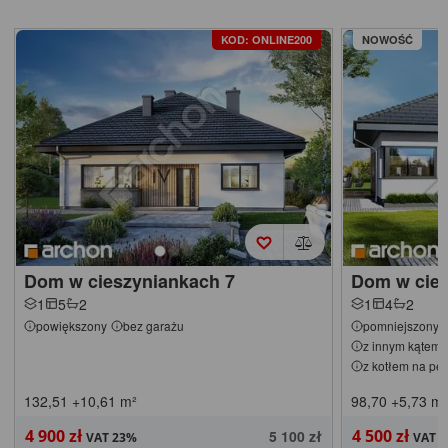
KOD: ONLINE200
NOWOŚĆ
Dom w cieszyniankach 7
Dom w cies
1
5
2
1
4
2
powiększony
bez garażu
pomniejszony
z innym kątem 
z kotłem na pel
132,51
+10,61
m²
98,70
+5,73
m²
4 900 zł
4 500 zł
5 100 zł