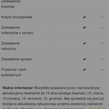
(zestawienie
kosztów)
Koszty szczegółowe
-
Zestawienie
-
materiałów z cenami
Zestawienie
-
robocizny
Zestawienie sprzętu
-
Przedmiar robót
-
budowlanych
Ważna informacja!
Wszystkie posiadane przez nas kosztorysy
aktualizujemy kwartalnie do 15 dnia każdego kwartału (15. marca,
15.czerwca, 15. września, 15. grudnia). Aby sprawdzić czy jest już
dostępna aktualizacja zakupionego projektu wystarczy zadzwonić
do Doradcy Projektowego, dostępnego pod numerem
+48 12 37 21