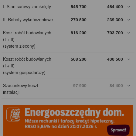
I. Stan surowy zamknięty
545 700
464 400
II. Roboty wykończeniowe
270 500
239 300
Koszt robót budowlanych
816 200
703 700
(I + II)
(system zlecony)
Koszt robót budowlanych
508 200
430 500
(I + II)
(system gospodarczy)
Szacunkowy koszt
97 900
84 400
instalacji