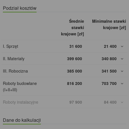
Podział kosztów
Średnie
Minimalne stawki
stawki
krajowe [zł]
krajowe [zł]
I. Sprzęt
31 600
21 400
II. Materiały
399 600
340 800
III. Robocizna
385 000
341 500
Roboty budowlane
816 200
703 700
(I+II+III)
Roboty instalacyjne
97 900
84 400
Dane do kalkulacji