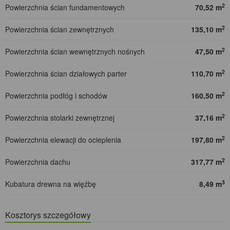
2
Powierzchnia ścian fundamentowych
70,52 m
2
Powierzchnia ścian zewnętrznych
135,10 m
2
Powierzchnia ścian wewnętrznych nośnych
47,50 m
2
Powierzchnia ścian działowych parter
110,70 m
2
Powierzchnia podłóg i schodów
160,50 m
2
Powierzchnia stolarki zewnętrznej
37,16 m
2
Powierzchnia elewacji do ocieplenia
197,80 m
2
Powierzchnia dachu
317,77 m
3
Kubatura drewna na więźbę
8,49 m
Kosztorys szczegółowy