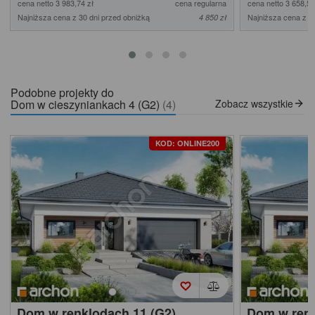
cena netto 3 983,74 zł
cena regularna
cena netto 3 658,54
Najniższa cena z 30 dni przed obniżką
Najniższa cena z 3
4 850 zł
Podobne projekty do
Dom w cieszyniankach 4 (G2)
(4)
Zobacz wszystkie
KOD: ONLINE200
Dom w renklodach 11 (G2)
Dom w renk