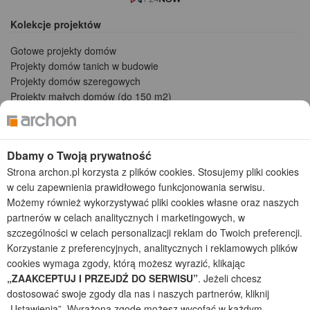
Kolekcje projektów
Gotowe projekty domów
Projekty domów tanich w budowie
Projekty domów szeregowych
Projekty małych domów (do 150 m2)
Projekty domów wielorodzinnych
Projekty domów bliźniaczych
Projekty domów nowoczesnych
Dbamy o Twoją prywatność
Projekty domów parterowych
Strona archon.pl korzysta z plików cookies. Stosujemy pliki cookies
w celu zapewnienia prawidłowego funkcjonowania serwisu.
2026 © ARCHON+ Biuro Projektów - Tradycyjne i nowoczesne gotowe
projekty domów - autorska pracownia architektoniczna założona w 1990r.
Możemy również wykorzystywać pliki cookies własne oraz naszych
przez arch. Barbarę Mendel
partnerów w celach analitycznych i marketingowych, w
Z uwagi na ciągłe doskonalenie procesu powstawania projektów (zgodnie z
szczególności w celach personalizacji reklam do Twoich preferencji.
normą ISO 9001), prezentowane na stronie projekty domów mogą
Korzystanie z preferencyjnych, analitycznych i reklamowych plików
nieznacznie różnić się od dokumentacji technicznej.
cookies wymaga zgody, którą możesz wyrazić, klikając
Informujemy, iż w celu optymalizacji treści dostępnych w naszym sklepie,
„ZAAKCEPTUJ I PRZEJDŹ DO SERWISU”
. Jeżeli chcesz
dostosowania ich do Państwa indywidualnych potrzeb korzystamy z
dostosować swoje zgody dla nas i naszych partnerów, kliknij
informacji zapisanych za pomocą plików cookies na urządzeniach
„Ustawienia”. Wyrażoną zgodę możesz wycofać w każdym