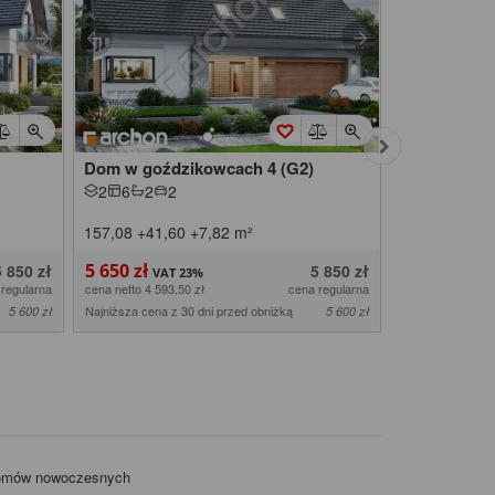
Dom w goździkowcach 4 (G2)
Dom w arom
2
6
2
2
2
6
2
2
157,08
+41,60
+7,82
m²
145,26
+35,
5 650 zł
5 850 zł
5 850 zł
5 850 zł
 regularna
cena netto 4 593,50 zł
cena regularna
cena netto 4 756,
Najniższa cena z 30 dni przed obniżką
Najniższa cena z
5 600 zł
5 600 zł
domów nowoczesnych