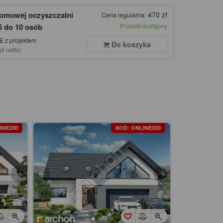
domowej oczyszczalni
470 zł
Cena regularna:
6 do 10 osób
Produkt dostępny
 z projektem
Do koszyka
zł netto)
INE200
KOD: ONLINE200