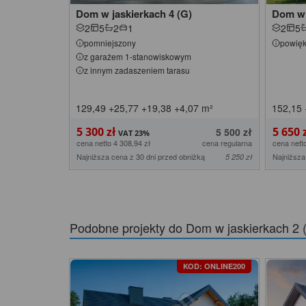
Dom w jaskierkach 4 (G)
Dom w 
2
5
2
1
2
5
pomniejszony
powię
z garażem 1-stanowiskowym
z innym zadaszeniem tarasu
129,49
+25,77
+19,38
+4,07
m²
152,15
5 300 zł
5 650 
5 500 zł
cena netto 4 308,94 zł
cena regularna
cena netto
Najniższa cena z 30 dni przed obniżką
Najniższa
5 250 zł
Podobne projekty do
Dom w jaskierkach 2
KOD: ONLINE200