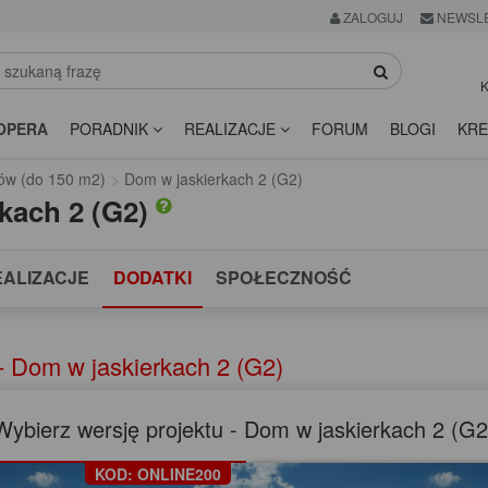
ZALOGUJ
NEWSL
K
OPERA
PORADNIK
REALIZACJE
FORUM
BLOGI
KRE
ów (do 150 m2)
Dom w jaskierkach 2 (G2)
kach 2 (G2)
EALIZACJE
DODATKI
SPOŁECZNOŚĆ
 Dom w jaskierkach 2 (G2)
Wybierz wersję projektu - Dom w jaskierkach 2 (G2
KOD: ONLINE200