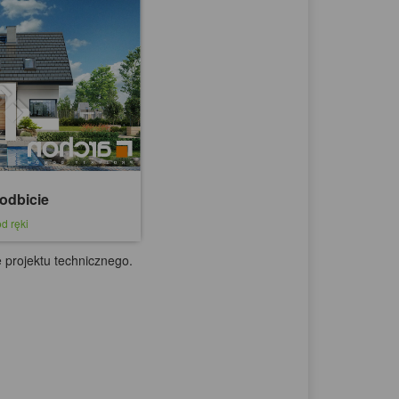
odbicie
d ręki
 projektu technicznego.