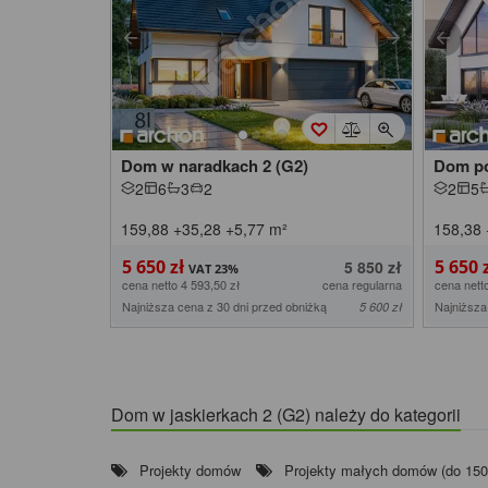
Dom w naradkach 2 (G2)
Dom po
2
6
3
2
2
5
159,88
+35,28
+5,77
m²
158,38
5 650 zł
5 650 
5 850 zł
cena netto 4 593,50 zł
cena regularna
cena nett
Najniższa cena z 30 dni przed obniżką
Najniższa
5 600 zł
Dom w jaskierkach 2 (G2) należy do kategorii
Projekty domów
Projekty małych domów (do 15