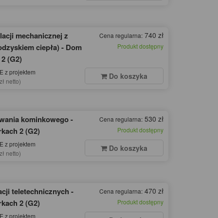
lacji mechanicznej z
740 zł
Cena regularna:
odzyskiem ciepła) - Dom
Produkt dostępny
 2 (G2)
 z projektem
Do koszyka
zł netto)
ewania kominkowego -
530 zł
Cena regularna:
rkach 2 (G2)
Produkt dostępny
 z projektem
Do koszyka
zł netto)
acji teletechnicznych -
470 zł
Cena regularna:
rkach 2 (G2)
Produkt dostępny
 z projektem