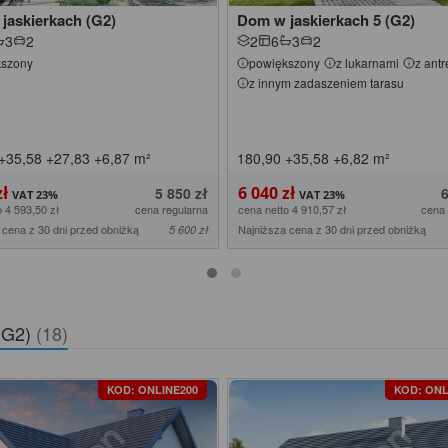
jaskierkach (G2)
Dom w jaskierkach 5 (G2)
3
2
2
6
3
2
kszony
powiększony
z lukarnami
z antr
z innym zadaszeniem tarasu
+35,58
+27,83
+6,87
m²
180,90
+35,58
+6,82
m²
zł
6 040 zł
5 850 zł
 4 593,50 zł
cena regularna
cena netto 4 910,57 zł
cena 
 cena z 30 dni przed obniżką
Najniższa cena z 30 dni przed obniżką
5 600 zł
 (G2)
(18)
KOD: ONLINE200
KOD: ONL