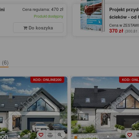
ni
470 zł
Projekt przy
Cena regularna:
Produkt dostępny
ścieków - od 
Cena w ZESTAWIE
Do koszyka
370 zł
(300,81 
)
(6)
KOD: ONLINE200
KOD: ONL