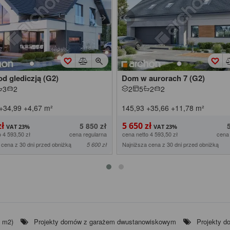
d glediczją (G2)
Dom w aurorach 7 (G2)
3
2
2
5
2
2
+34,99
+4,67
m²
145,93
+35,66
+11,78
m²
zł
5 650 zł
5 850 zł
o 4 593,50 zł
cena regularna
cena netto 4 593,50 zł
cena
 cena z 30 dni przed obniżką
Najniższa cena z 30 dni przed obniżką
5 600 zł
0 m2)
Projekty domów z garażem dwustanowiskowym
Projekty 