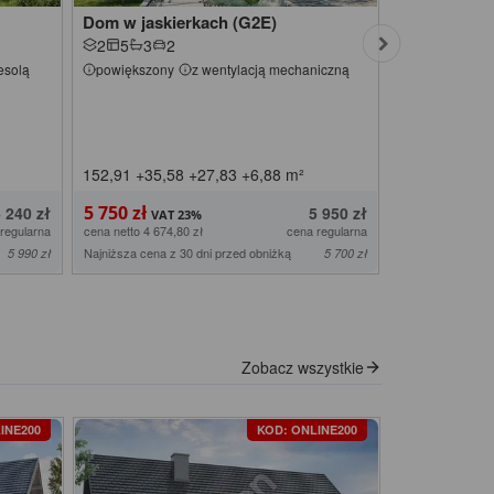
Dom w jaskierkach (G2E)
Dom w jaski
2
5
3
2
2
5
3
2
esolą
powiększony
z wentylacją mechaniczną
powiększony
z wentylacją
152,91
+35,58
+27,83
+6,88
m²
159,67
+35,
5 750 zł
6 490 zł
6 240 zł
5 950 zł
regularna
cena netto 4 674,80 zł
cena regularna
cena netto 5 276,
Najniższa cena z 30 dni przed obniżką
Najniższa cena z
5 990 zł
5 700 zł
Zobacz wszystkie
INE200
KOD: ONLINE200