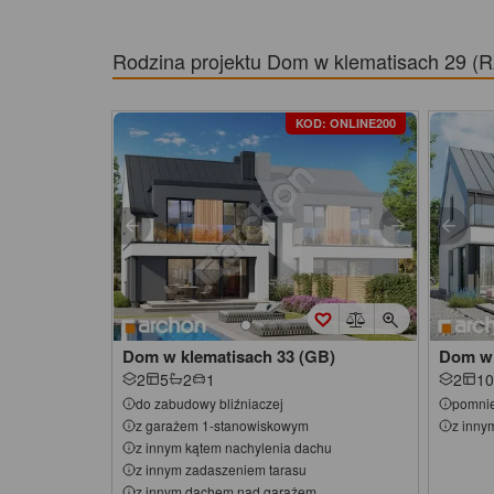
Rodzina projektu
Dom w klematisach 29 (
KOD: ONLINE200
Dom w klematisach 33 (GB)
Dom w 
2
5
2
1
2
10
do zabudowy bliźniaczej
pomnie
z garażem 1-stanowiskowym
z inny
z innym kątem nachylenia dachu
z innym zadaszeniem tarasu
z innym dachem nad garażem