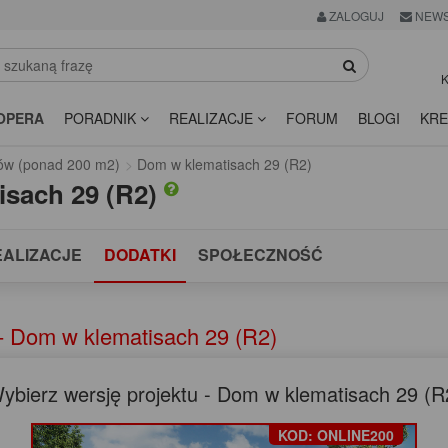
ZALOGUJ
NEWS
K
OPERA
PORADNIK
REALIZACJE
FORUM
BLOGI
KRE
ów (ponad 200 m2)
Dom w klematisach 29 (R2)
isach 29 (R2)
EALIZACJE
DODATKI
SPOŁECZNOŚĆ
- Dom w klematisach 29 (R2)
ybierz wersję projektu - Dom w klematisach 29 (R
KOD: ONLINE200