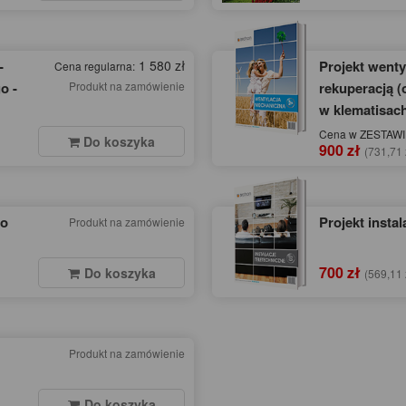
-
1 580 zł
Projekt wenty
Cena regularna:
o -
Produkt na zamówienie
rekuperacją (
w klematisach
Cena w ZESTAWIE
Do koszyka
900 zł
(731,71 
go
Projekt instal
Produkt na zamówienie
700 zł
Do koszyka
(569,11 
Produkt na zamówienie
Do koszyka