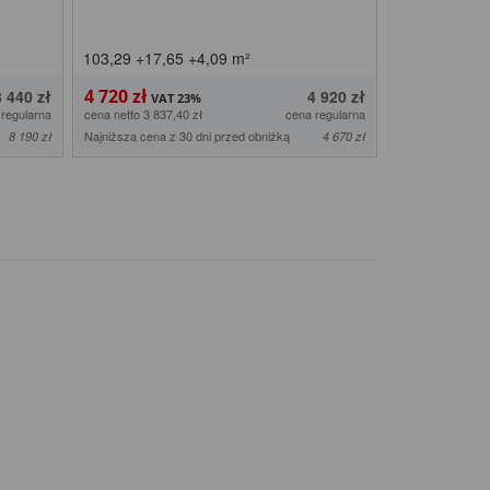
103,29
+17,65
+4,09
m²
101,20
+18,
4 720 zł
4 720 zł
8 440 zł
4 920 zł
 regularna
cena netto 3 837,40 zł
cena regularna
cena netto 3 837,
Najniższa cena z 30 dni przed obniżką
Najniższa cena z
8 190 zł
4 670 zł