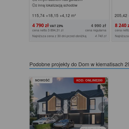
z inną lokalizacją schodów
115,74
+18,15
+4,12
m²
205,42
4 790 zł
8 240 
4 990 zł
cena netto 3 894,31 zł
cena regularna
cena nett
Najniższa cena z 30 dni przed obniżką
Najniższa
4 740 zł
Podobne projekty do
Dom w klematisach 2
NOWOŚĆ
KOD: ONLINE200