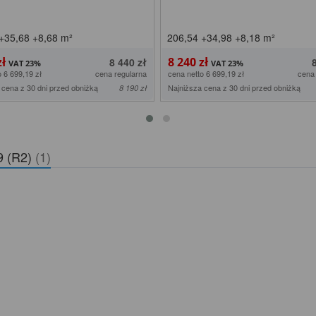
+35,68
+8,68
m²
206,54
+34,98
+8,18
m²
zł
8 240 zł
8 440 zł
o 6 699,19 zł
cena regularna
cena netto 6 699,19 zł
cena
 cena z 30 dni przed obniżką
Najniższa cena z 30 dni przed obniżką
8 190 zł
9 (R2)
(1)