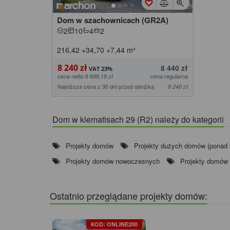
Dom w szachownicach (GR2A)
2
10
4
2
216,42
+34,70
+7,44
m²
8 240 zł
8 440 zł
cena netto 6 699,19 zł
cena regularna
Najniższa cena z 30 dni przed obniżką
8 240 zł
Dom w klematisach 29 (R2) należy do kategorii
Projekty domów
Projekty dużych domów (ponad
Projekty domów nowoczesnych
Projekty domów
Ostatnio przeglądane projekty domów:
KOD: ONLINE200