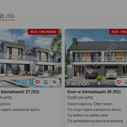
R2)
(58)
KOD: ONLINE200
KOD: ONL
klematisach 27 (R2)
Dom w klematisach 28 (R2)
4
2
2
10
4
2
jszony
pomniejszony
bez lukarn
m kątem nachylenia dachu
z innym kątem nachylenia dachu
z kotłem na paliwo stałe
z podwyższoną ścianą kolankową