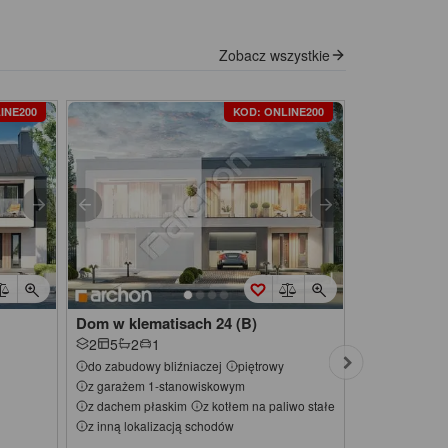
Zobacz wszystkie
INE200
KOD: ONLINE200
Dom w klematisach 24 (B)
Dom w klema
2
5
2
1
2
5
2
1
do zabudowy bliźniaczej
piętrowy
do zabudowy 
z garażem 1-stanowiskowym
z garażem 1
z dachem płaskim
z kotłem na paliwo stałe
z innym kąte
z inną lokalizacją schodów
z okapami
z inną lokali