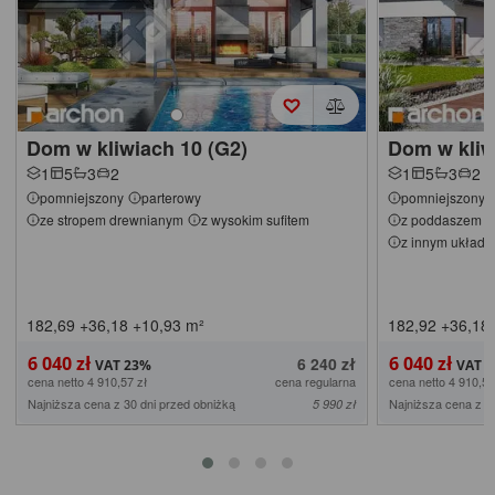
Dom w kliwiach 10 (G2)
Dom w kliw
1
5
3
2
1
5
3
2
pomniejszony
parterowy
pomniejszony
ze stropem drewnianym
z wysokim sufitem
z poddaszem do
z innym układ
182,69
+36,18
+10,93
m²
182,92
+36,18
6 040 zł
6 040 zł
6 240 zł
cena netto 4 910,57 zł
cena regularna
cena netto 4 910,57
Najniższa cena z 30 dni przed obniżką
Najniższa cena z 3
5 990 zł