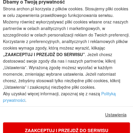
Dbamy o Twoją prywatność
Projekty domów parterowych
Strona archon.pl korzysta z plików cookies. Stosujemy pliki cookies
w celu zapewnienia prawidłowego funkcjonowania serwisu.
2026 © ARCHON+ Biuro Projektów - Tradycyjne i nowoczesne gotowe
Możemy również wykorzystywać pliki cookies własne oraz naszych
projekty domów - autorska pracownia architektoniczna założona w 1990r.
partnerów w celach analitycznych i marketingowych, w
przez arch. Barbarę Mendel
szczególności w celach personalizacji reklam do Twoich preferencji.
Z uwagi na ciągłe doskonalenie procesu powstawania projektów (zgodnie z
normą ISO 9001), prezentowane na stronie projekty domów mogą
Korzystanie z preferencyjnych, analitycznych i reklamowych plików
nieznacznie różnić się od dokumentacji technicznej.
cookies wymaga zgody, którą możesz wyrazić, klikając
„ZAAKCEPTUJ I PRZEJDŹ DO SERWISU”
. Jeżeli chcesz
Informujemy, iż w celu optymalizacji treści dostępnych w naszym sklepie,
dostosowania ich do Państwa indywidualnych potrzeb korzystamy z
dostosować swoje zgody dla nas i naszych partnerów, kliknij
informacji zapisanych za pomocą plików cookies na urządzeniach
„Ustawienia”. Wyrażoną zgodę możesz wycofać w każdym
końcowych użytkowników. Pliki cookies użytkownik może kontrolować za
momencie, zmieniając wybrane ustawienia. Jeżeli natomiast
pomocą ustawień swojej przeglądarki internetowej. Dalsze korzystanie z
chcesz, żebyśmy stosowali tylko niezbędne pliki cookies, kliknij
naszego serwisu internetowego, bez zmiany ustawień przeglądarki
„Ustawienia” i zaakceptuj niezbędne pliki cookies.
internetowej oznacza, iż użytkownik akceptuje stosowanie plików cookies.
Aby uzyskać więcej informacji, zapoznaj się z naszą
Polityką
Więcej informacji zawartych jest w polityce prywatności.
prywatności
.
Polityka prywatności
Regulamin sklepu internetowego
Reklamacje
Jak zmienić ustawienia cookies
Ustawienia
ZAAKCEPTUJ I PRZEJDŹ DO SERWISU