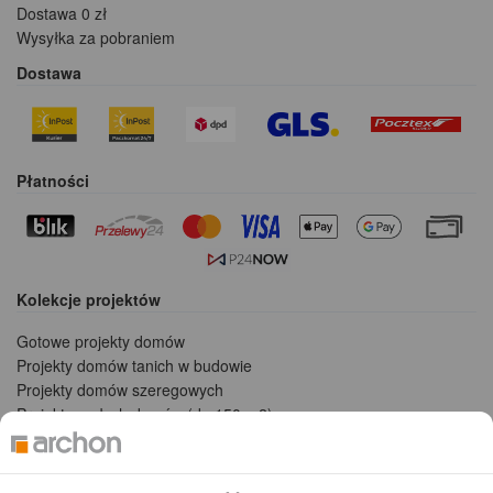
Dostawa 0 zł
Wysyłka za pobraniem
Dostawa
Płatności
Kolekcje projektów
Gotowe projekty domów
Projekty domów tanich w budowie
Projekty domów szeregowych
Projekty małych domów (do 150 m2)
Projekty domów wielorodzinnych
Projekty domów bliźniaczych
Projekty domów nowoczesnych