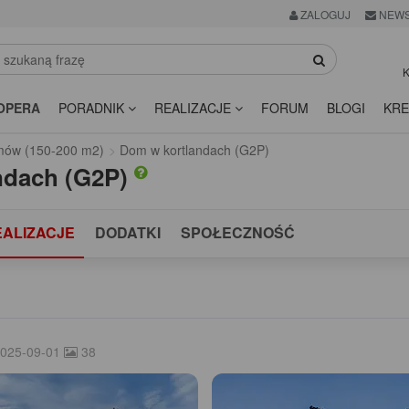
ZALOGUJ
NEWS
K
OPERA
PORADNIK
REALIZACJE
FORUM
BLOGI
KRE
omów (150-200 m2)
Dom w kortlandach (G2P)
ndach (G2P)
EALIZACJE
DODATKI
SPOŁECZNOŚĆ
025-09-01
38