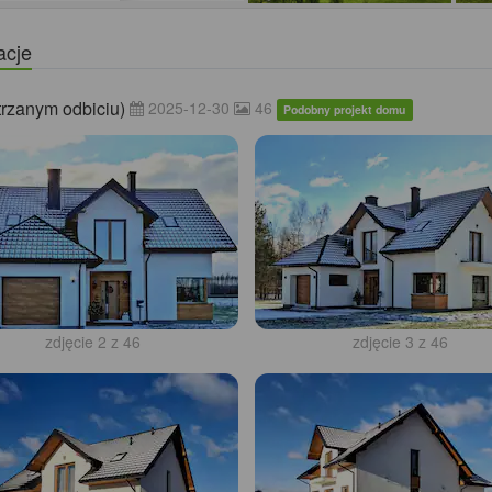
acje
trzanym odbiciu)
2025-12-30
46
Podobny projekt domu
zdjęcie 2 z 46
zdjęcie 3 z 46