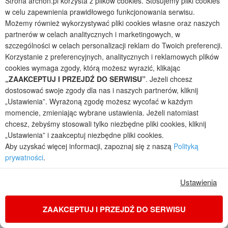
Strona archon.pl korzysta z plików cookies. Stosujemy pliki cookies
w celu zapewnienia prawidłowego funkcjonowania serwisu.
zdjęcie 39 z 52
zdjęcie 40 z 52
Możemy również wykorzystywać pliki cookies własne oraz naszych
partnerów w celach analitycznych i marketingowych, w
szczególności w celach personalizacji reklam do Twoich preferencji.
Korzystanie z preferencyjnych, analitycznych i reklamowych plików
cookies wymaga zgody, którą możesz wyrazić, klikając
„ZAAKCEPTUJ I PRZEJDŹ DO SERWISU”
. Jeżeli chcesz
dostosować swoje zgody dla nas i naszych partnerów, kliknij
„Ustawienia”. Wyrażoną zgodę możesz wycofać w każdym
zdjęcie 41 z 52
zdjęcie 42 z 52
momencie, zmieniając wybrane ustawienia. Jeżeli natomiast
chcesz, żebyśmy stosowali tylko niezbędne pliki cookies, kliknij
„Ustawienia” i zaakceptuj niezbędne pliki cookies.
Aby uzyskać więcej informacji, zapoznaj się z naszą
Polityką
prywatności
.
Ustawienia
zdjęcie 43 z 52
zdjęcie 44 z 52
ZAAKCEPTUJ I PRZEJDŹ DO SERWISU