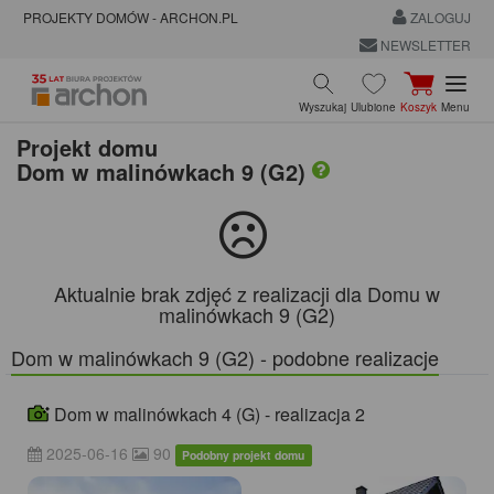
PROJEKTY DOMÓW - ARCHON.PL
ZALOGUJ
NEWSLETTER
Wyszukaj
Ulubione
Koszyk
Menu
Projekt domu
Dom w malinówkach 9 (G2)
Aktualnie brak zdjęć z realizacji dla Domu w
malinówkach 9 (G2)
Dom w malinówkach 9 (G2) - podobne realizacje
Dom w malinówkach 4 (G) - realizacja 2
2025-06-16
90
Podobny projekt domu