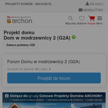
PROJEKTY DOMÓW - ARCHON.PL
ZALOGUJ
NEWSLETTER
Wyszukaj
Ulubione
Koszyk
Menu
Projekt domu
Dom w modrzewnicy 2 (G2A)
Zobacz podobny OZE
Forum Domu w modrzewnicy 2 (G2A)
tematów:
| wpisów:
| zdjęć:
3
49
6
Przejdź do forum