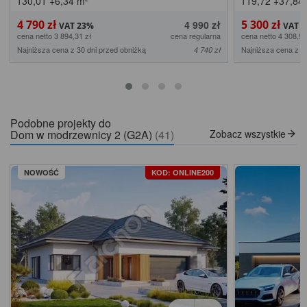
130,01
+6,34
m²
119,72
+37,84
4 790 zł
5 300 zł
4 990 zł
cena netto 3 894,31 zł
cena regularna
cena netto 4 308,94
Najniższa cena z 30 dni przed obniżką
Najniższa cena z 3
4 740 zł
Podobne projekty do
Dom w modrzewnicy 2 (G2A)
(41)
Zobacz wszystkie
NOWOŚĆ
KOD: ONLINE200