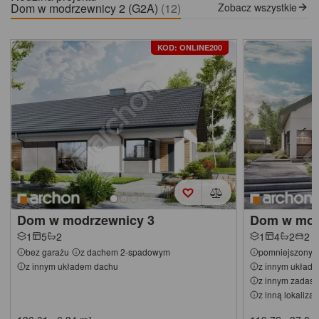
Dom w modrzewnicy 2 (G2A)
(12)
Zobacz wszystkie
KOD: ONLINE200
Dom w modrzewnicy 3
Dom w mod
1
5
2
1
4
2
2
bez garażu
z dachem 2-spadowym
pomniejszony
z innym układem dachu
z innym układ
z innym zadasz
z inną lokaliza