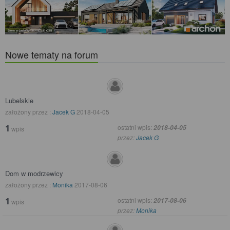
Nowe tematy na forum
Lubelskie
założony przez :
Jacek G
2018-04-05
1
ostatni wpis:
2018-04-05
wpis
przez:
Jacek G
Dom w modrzewicy
założony przez :
Monika
2017-08-06
1
ostatni wpis:
2017-08-06
wpis
przez:
Monika