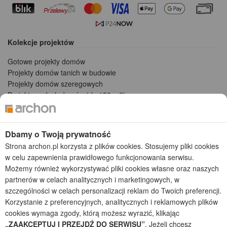
Kolekcje projektów
Gotowe projekty domów
Projekty domów tanich w budowie
Projekty domów szeregowych
Projekty małych domów (do 150 m2)
Projekty domów wielorodzinnych
Projekty domów bliźniaczych
Projekty domów nowoczesnych
Dbamy o Twoją prywatność
Projekty domów parterowych
Strona archon.pl korzysta z plików cookies. Stosujemy pliki cookies
w celu zapewnienia prawidłowego funkcjonowania serwisu.
2026 © ARCHON+ Biuro Projektów - Tradycyjne i nowoczesne gotowe
Możemy również wykorzystywać pliki cookies własne oraz naszych
projekty domów - autorska pracownia architektoniczna założona w 1990r.
partnerów w celach analitycznych i marketingowych, w
przez arch. Barbarę Mendel
Z uwagi na ciągłe doskonalenie procesu powstawania projektów (zgodnie z
szczególności w celach personalizacji reklam do Twoich preferencji.
normą ISO 9001), prezentowane na stronie projekty domów mogą
Korzystanie z preferencyjnych, analitycznych i reklamowych plików
nieznacznie różnić się od dokumentacji technicznej.
cookies wymaga zgody, którą możesz wyrazić, klikając
„ZAAKCEPTUJ I PRZEJDŹ DO SERWISU”
. Jeżeli chcesz
Informujemy, iż w celu optymalizacji treści dostępnych w naszym sklepie,