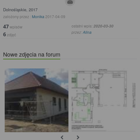
Dolnośląskie, 2017
założony przez :
Monika
2017-04-09
47
ostatni wpis:
2020-03-30
wpisów
przez:
Alina
6
zdjęć
Nowe zdjęcia na forum