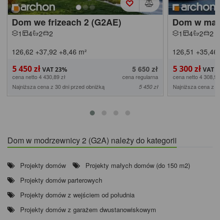
Dom we frizeach 2 (G2AE)
Dom w maci
1
4
2
2
1
4
2
2
126,62
+37,92
+8,46
m²
126,51
+35,46
5 450 zł
5 300 zł
5 650 zł
cena netto 4 430,89 zł
cena regularna
cena netto 4 308,94
Najniższa cena z 30 dni przed obniżką
Najniższa cena z 3
5 450 zł
Dom w modrzewnicy 2 (G2A) należy do kategorii
Projekty domów
Projekty małych domów (do 150 m2)
Projekty domów parterowych
Projekty domów z wejściem od południa
Projekty domów z garażem dwustanowiskowym