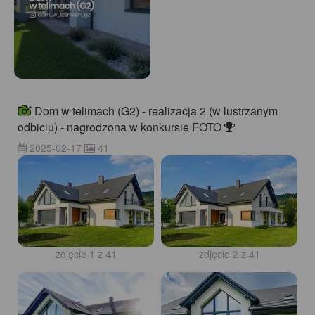
Dom w telimach (G2) - realizacja 2 (w lustrzanym
odbiciu) - nagrodzona w konkursie FOTO
2025-02-17
41
zdjęcie 1 z 41
zdjęcie 2 z 41