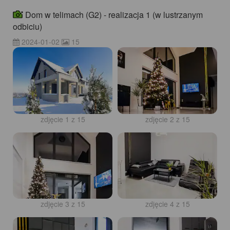
Dom w telimach (G2) - realizacja 1 (w lustrzanym
odbiciu)
2024-01-02
15
zdjęcie 1 z 15
zdjęcie 2 z 15
zdjęcie 3 z 15
zdjęcie 4 z 15