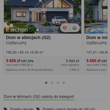
Dom w albicjach (G2)
Dom w mira
2
6
3
2
2
5
3
2
165,20
+35,19
+9,36
m²
147,21
+36,96
5 650 zł
5 650 zł
5 850 zł
cena netto 4 593,50 zł
cena regularna
cena netto 4 593,50
Najniższa cena z 30 dni przed obniżką
Najniższa cena z 3
5 600 zł
Dom w telimach (G2) należy do kategorii
Projekty domów
Projekty małych domów (do 150 m2)