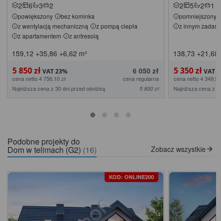
2
6
3
2
2
5
2
1
powiększony
bez kominka
pomniejszony
z wentylacją mechaniczną
z pompą ciepła
z innym zadasz
z apartamentem
z antresolą
159,12
+35,86
+6,62
m²
138,73
+21,68
5 850 zł
5 350 zł
6 050 zł
cena netto 4 756,10 zł
cena regularna
cena netto 4 349,59
Najniższa cena z 30 dni przed obniżką
Najniższa cena z 3
5 800 zł
Podobne projekty do
Dom w telimach (G2)
(16)
Zobacz wszystkie
KOD: ONLINE200