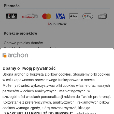
Płatności
Kolekcje projektów
Gotowe projekty domów
Projekty domów tanich w budowie
Projekty domów szeregowych
Projekty małych domów (do 150 m2)
Projekty domów wielorodzinnych
Dbamy o Twoją prywatność
Projekty domów bliźniaczych
Strona archon.pl korzysta z plików cookies. Stosujemy pliki cookies
Projekty domów nowoczesnych
w celu zapewnienia prawidłowego funkcjonowania serwisu.
Projekty domów parterowych
Możemy również wykorzystywać pliki cookies własne oraz naszych
partnerów w celach analitycznych i marketingowych, w
2026 © ARCHON+ Biuro Projektów - Tradycyjne i nowoczesne gotowe
szczególności w celach personalizacji reklam do Twoich preferencji.
projekty domów - autorska pracownia architektoniczna założona w 1990r.
Korzystanie z preferencyjnych, analitycznych i reklamowych plików
przez arch. Barbarę Mendel
cookies wymaga zgody, którą możesz wyrazić, klikając
Z uwagi na ciągłe doskonalenie procesu powstawania projektów (zgodnie z
normą ISO 9001), prezentowane na stronie projekty domów mogą
„ZAAKCEPTUJ I PRZEJDŹ DO SERWISU”
. Jeżeli chcesz