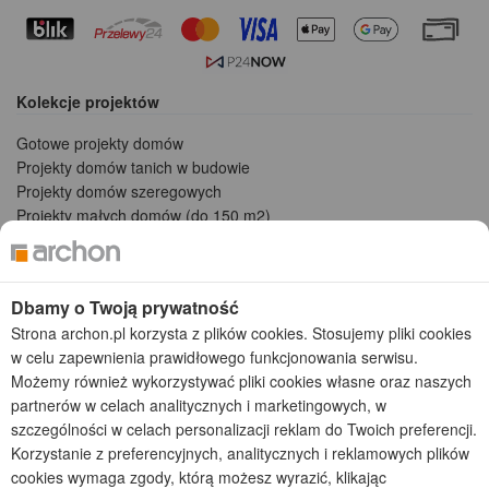
Kolekcje projektów
Gotowe projekty domów
Projekty domów tanich w budowie
Projekty domów szeregowych
Projekty małych domów (do 150 m2)
Projekty domów wielorodzinnych
Projekty domów bliźniaczych
Projekty domów nowoczesnych
Dbamy o Twoją prywatność
Projekty domów parterowych
Strona archon.pl korzysta z plików cookies. Stosujemy pliki cookies
w celu zapewnienia prawidłowego funkcjonowania serwisu.
2026 © ARCHON+ Biuro Projektów - Tradycyjne i nowoczesne gotowe
projekty domów - autorska pracownia architektoniczna założona w 1990r.
Możemy również wykorzystywać pliki cookies własne oraz naszych
przez arch. Barbarę Mendel
partnerów w celach analitycznych i marketingowych, w
Z uwagi na ciągłe doskonalenie procesu powstawania projektów (zgodnie z
szczególności w celach personalizacji reklam do Twoich preferencji.
normą ISO 9001), prezentowane na stronie projekty domów mogą
Korzystanie z preferencyjnych, analitycznych i reklamowych plików
nieznacznie różnić się od dokumentacji technicznej.
cookies wymaga zgody, którą możesz wyrazić, klikając