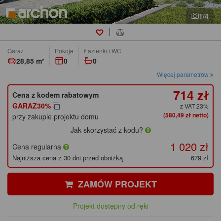
1/4
Garaż
pokoje
łazienki i WC
28,85 m²
0
0
Więcej parametrów
714 zł
Cena z kodem rabatowym
GARAZ30%
z VAT 23%
(580,49 zł netto)
przy zakupie projektu domu
Jak skorzystać z kodu?
1 020 zł
Cena regularna
Najniższa cena z 30 dni przed obniżką
679 zł
ZAMÓW PROJEKT
Projekt dostępny od ręki