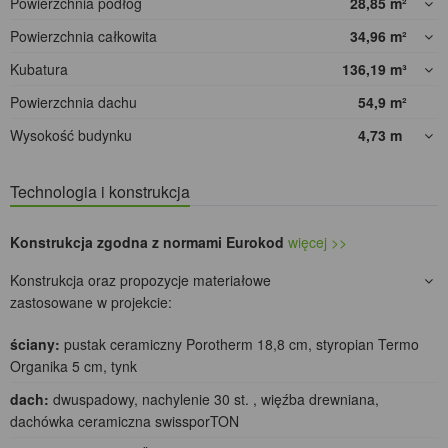
Powierzchnia podłóg
28,85
m²
Powierzchnia całkowita
34,96
m²
Kubatura
136,19
m³
Powierzchnia dachu
54,9
m²
Wysokość budynku
4,73
m
Technologia i konstrukcja
Konstrukcja zgodna z normami Eurokod
więcej >>
Konstrukcja oraz propozycje materiałowe
zastosowane w projekcie:
ściany:
pustak ceramiczny Porotherm 18,8 cm, styropian Termo
Organika 5 cm, tynk
dach:
dwuspadowy, nachylenie 30 st. , więźba drewniana,
dachówka ceramiczna swissporTON