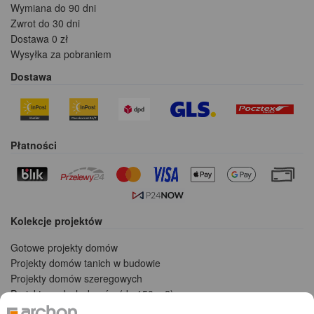
Wymiana do 90 dni
Zwrot do 30 dni
Dostawa 0 zł
Wysyłka za pobraniem
Dostawa
Płatności
Kolekcje projektów
Gotowe projekty domów
Projekty domów tanich w budowie
Projekty domów szeregowych
Projekty małych domów (do 150 m2)
Projekty domów wielorodzinnych