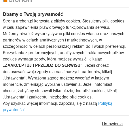
Projekty domów bliźniaczych
Projekty domów nowoczesnych
Dbamy o Twoją prywatność
Projekty domów parterowych
Strona archon.pl korzysta z plików cookies. Stosujemy pliki cookies
w celu zapewnienia prawidłowego funkcjonowania serwisu.
2026 © ARCHON+ Biuro Projektów - Tradycyjne i nowoczesne gotowe
Możemy również wykorzystywać pliki cookies własne oraz naszych
projekty domów - autorska pracownia architektoniczna założona w 1990r.
partnerów w celach analitycznych i marketingowych, w
przez arch. Barbarę Mendel
szczególności w celach personalizacji reklam do Twoich preferencji.
Z uwagi na ciągłe doskonalenie procesu powstawania projektów (zgodnie z
normą ISO 9001), prezentowane na stronie projekty domów mogą
Korzystanie z preferencyjnych, analitycznych i reklamowych plików
nieznacznie różnić się od dokumentacji technicznej.
cookies wymaga zgody, którą możesz wyrazić, klikając
„ZAAKCEPTUJ I PRZEJDŹ DO SERWISU”
. Jeżeli chcesz
Informujemy, iż w celu optymalizacji treści dostępnych w naszym sklepie,
dostosowania ich do Państwa indywidualnych potrzeb korzystamy z
dostosować swoje zgody dla nas i naszych partnerów, kliknij
informacji zapisanych za pomocą plików cookies na urządzeniach
„Ustawienia”. Wyrażoną zgodę możesz wycofać w każdym
końcowych użytkowników. Pliki cookies użytkownik może kontrolować za
momencie, zmieniając wybrane ustawienia. Jeżeli natomiast
pomocą ustawień swojej przeglądarki internetowej. Dalsze korzystanie z
chcesz, żebyśmy stosowali tylko niezbędne pliki cookies, kliknij
naszego serwisu internetowego, bez zmiany ustawień przeglądarki
„Ustawienia” i zaakceptuj niezbędne pliki cookies.
internetowej oznacza, iż użytkownik akceptuje stosowanie plików cookies.
Aby uzyskać więcej informacji, zapoznaj się z naszą
Polityką
Więcej informacji zawartych jest w polityce prywatności.
prywatności
.
Polityka prywatności
Regulamin sklepu internetowego
Reklamacje
Jak zmienić ustawienia cookies
Ustawienia