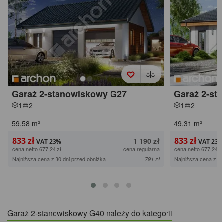
Garaż 2-stanowiskowy G27
Garaż 2-st
1
2
1
2
59,58
m²
49,31
m²
833 zł
833 zł
1 190 zł
cena netto 677,24 zł
cena regularna
cena netto 677,24 z
Najniższa cena z 30 dni przed obniżką
Najniższa cena z 3
791 zł
Garaż 2-stanowiskowy G40 należy do kategorii