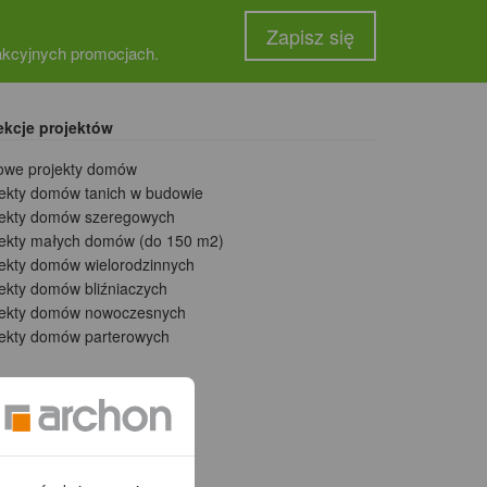
Zapisz się
rakcyjnych promocjach.
ekcje projektów
owe projekty domów
jekty domów tanich w budowie
jekty domów szeregowych
jekty małych domów (do 150 m2)
jekty domów wielorodzinnych
ekty domów bliźniaczych
jekty domów nowoczesnych
jekty domów parterowych