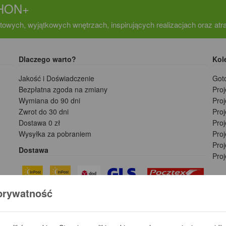
CHON+
towych, wyjątkowych wnętrzach, inspirujących realizacjach oraz at
Dlaczego warto?
Kol
Jakość i Doświadczenie
Got
Bezpłatna zgoda na zmiany
Pro
Wymiana do 90 dni
Pro
Zwrot do 30 dni
Pro
Dostawa 0 zł
Pro
Wysyłka za pobraniem
Proj
Pro
Dostawa
Pro
prywatność
Płatności