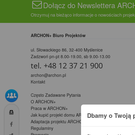
Dołącz do Newslettera AR
Otrzymuj na bieżąco informacje o nowościach projek
ARCHON+ Biuro Projektów
ul. Słowackiego 86
,
32-400 Myślenice
Zadzwoń pn-pt 8.00-19.00, sb 9.00-13.00
tel. +48 12 37 21 900
archon@archon.pl
Kontakt
Często Zadawane Pytania
O ARCHON+
Praca w ARCHON+
Dbamy o Twoją 
Jak kupić projekt domu ARCHON+
Adaptacja projektu ARCHON+ (Partnerzy)
Regulaminy
Promocje