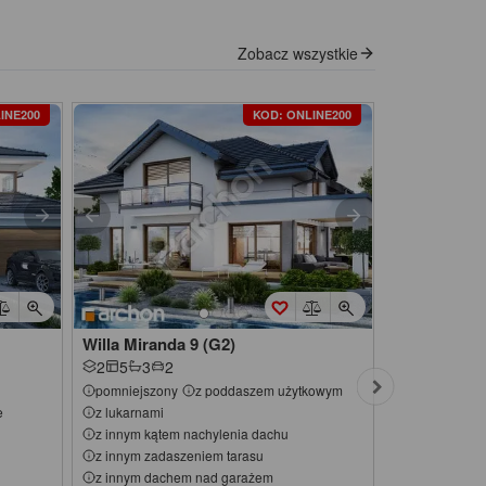
Zobacz wszystkie
INE200
KOD: ONLINE200
Willa Miranda 9 (G2)
Willa Miran
2
5
3
2
2
5
3
2
pomniejszony
z poddaszem użytkowym
pomniejszon
e
z lukarnami
z lukarnami
z innym kątem nachylenia dachu
z innym kąte
z innym zadaszeniem tarasu
z innym zada
z innym dachem nad garażem
z innym dac