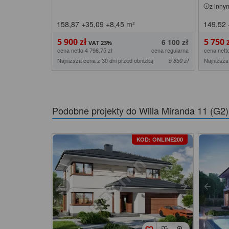
z inny
158,87
+35,09
+8,45
m²
149,52
5 900 zł
5 750 
6 100 zł
cena netto 4 796,75 zł
cena regularna
cena nett
Najniższa cena z 30 dni przed obniżką
Najniższa
5 850 zł
Podobne projekty do
Willa Miranda 11 (G2
KOD: ONLINE200