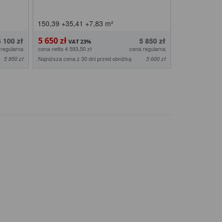
150,39
+35,41
+7,83
m²
165,72
+36,
5 650 zł
6 040 zł
6 100 zł
5 850 zł
 regularna
cena netto 4 593,50 zł
cena regularna
cena netto 4 910,
Najniższa cena z 30 dni przed obniżką
Najniższa cena z
5 850 zł
5 600 zł