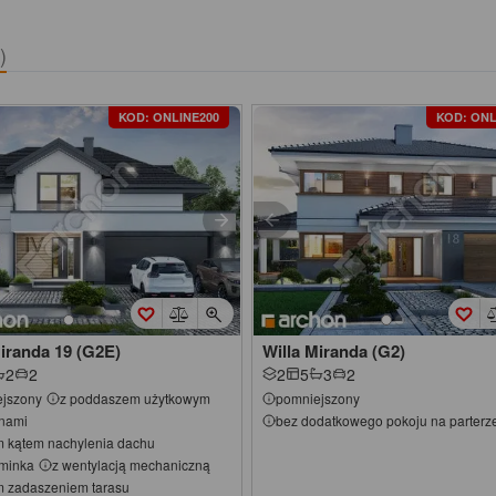
)
KOD: ONLINE200
KOD: ONL
Miranda 19 (G2E)
Willa Miranda (G2)
2
2
2
5
3
2
jszony
z poddaszem użytkowym
pomniejszony
rnami
bez dodatkowego pokoju na parterz
m kątem nachylenia dachu
minka
z wentylacją mechaniczną
m zadaszeniem tarasu