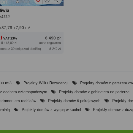
liwia
4
2
+37,76
+7,90
m²
zł
6 490 zł
 5 113,82 zł
cena regularna
 cena z 30 dni przed obniżką
6 240 zł
200 m2)
Projekty Willi i Rezydencji
Projekty domów z garażem d
 z dachem czterospadowym
Projekty domów z gabinetem na parterze
artamentem rodziców
Projekty domów 6-pokojowych
Projekty d
ralnią
Projekty domów z wyspą w kuchni
Projekty domów z dużą