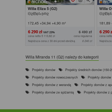
Willa Eliza 5 (G2)
Willa O
2
6
3
2
2
6
172,45
+34,94
+4,90
m²
181,89
6 290 zł
6 290 
6 490 zł
cena netto 5 113,82 zł
cena regularna
cena netto
Najniższa cena z 30 dni przed obniżką
Najniższa
6 240 zł
Willa Miranda 11 (G2) należy do kategorii
Projekty domów
Projekty średnich domów (150-
Projekty domów nowoczesnych
Projekty domów
Projekty domów z werandą
Projekty domów z ap
Projekty domów ze spiżarnią
Projekty domów z p