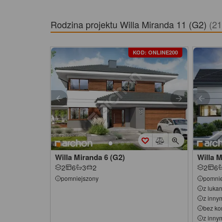
Rodzina projektu
Willa Miranda 11 (G2)
(21
KOD: ONLINE200
Willa Miranda 6 (G2)
Willa 
2
6
3
2
2
6
pomniejszony
pomnie
z luka
z inny
bez ko
z inny