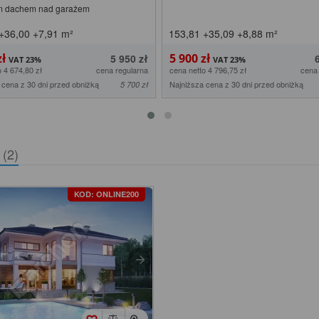
m dachem nad garażem
+36,00
+7,91
m²
153,81
+35,09
+8,88
m²
zł
5 900 zł
5 950 zł
o 4 674,80 zł
cena regularna
cena netto 4 796,75 zł
cena
 cena z 30 dni przed obniżką
Najniższa cena z 30 dni przed obniżką
5 700 zł
)
(2)
KOD: ONLINE200