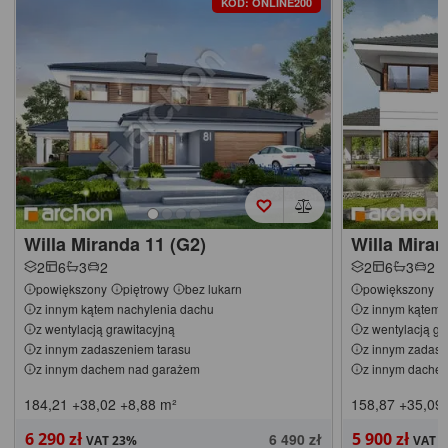
KOD: ONLINE200
Willa Miranda 11 (G2)
Willa Miran
2
6
3
2
2
6
3
2
powiększony
piętrowy
bez lukarn
powiększony
z innym kątem nachylenia dachu
z innym kątem 
z wentylacją grawitacyjną
z wentylacją gr
z innym zadaszeniem tarasu
z innym zadasz
z innym dachem nad garażem
z innym dache
184,21
+38,02
+8,88
m²
158,87
+35,09
6 290 zł
5 900 zł
6 490 zł