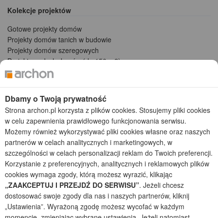
Kolekcje projektów
Gotowe projekty domów
Projekty domów tanich w budowie
Projekty domów szeregowych
Projekty małych domów (do 150 m2)
Projekty domów wielorodzinnych
Projekty domów bliźniaczych
Projekty domów nowoczesnych
Dbamy o Twoją prywatność
Projekty domów parterowych
Strona archon.pl korzysta z plików cookies. Stosujemy pliki cookies
w celu zapewnienia prawidłowego funkcjonowania serwisu.
2026 © ARCHON+ Biuro Projektów - Tradycyjne i nowoczesne gotowe
Możemy również wykorzystywać pliki cookies własne oraz naszych
projekty domów - autorska pracownia architektoniczna założona w 1990r.
partnerów w celach analitycznych i marketingowych, w
przez arch. Barbarę Mendel
Z uwagi na ciągłe doskonalenie procesu powstawania projektów (zgodnie z
szczególności w celach personalizacji reklam do Twoich preferencji.
normą ISO 9001), prezentowane na stronie projekty domów mogą
Korzystanie z preferencyjnych, analitycznych i reklamowych plików
nieznacznie różnić się od dokumentacji technicznej.
cookies wymaga zgody, którą możesz wyrazić, klikając
„ZAAKCEPTUJ I PRZEJDŹ DO SERWISU”
. Jeżeli chcesz
Informujemy, iż w celu optymalizacji treści dostępnych w naszym sklepie,
dostosowania ich do Państwa indywidualnych potrzeb korzystamy z
dostosować swoje zgody dla nas i naszych partnerów, kliknij
informacji zapisanych za pomocą plików cookies na urządzeniach
„Ustawienia”. Wyrażoną zgodę możesz wycofać w każdym
końcowych użytkowników. Pliki cookies użytkownik może kontrolować za
momencie, zmieniając wybrane ustawienia. Jeżeli natomiast