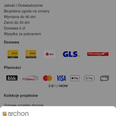
Jakość i Doświadczenie
Bezpłatna zgoda na zmiany
Wymiana do 90 dni
Zwrot do 30 dni
Dostawa 0 zł
Wysyłka za pobraniem
Dostawa
Płatności
Kolekcje projektów
Gotowe projekty domów
Projekty domów tanich w budowie