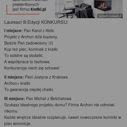
Laureaci III Edycji KONKURSU:
I miejsce:
Pan Karol z Kielc
Projekt z Archon dziś kupiony,
Będzie Pan zadowolony ;0)
Kup też piec, kominek z kratki
To solidne są dodatki.
A współpraca to fachowa,
Konkurencja niech się schowa!
II miejsce:
Pani Justyna z Krakowa
Archon+ kratki
To gwarancja ciepłej chatki.
III miejsce:
Pan Michał z Bełchatowa
Szukasz idealnego projektu domu? Firma Archon nie odmówi
nikomu.
Każde wnętrze idealnie rozplanuje, nawet nowoczesne kominki w
plan wmontuje.