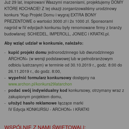
Już 29 lat, inspirowani Waszymi marzeniami, projektujemy DOMY
KTÓRE KOCHACIE! Z tej okazji zorganizowaliśmy urodzinowy
konkurs "Kup Projekt Domu i wygraj EXTRA BONY
PREZENTOWE o wartości 3000 zł i 2x 1000 zł. Sponsorami
nagród w IV edycjach konkursu były renomowane firmy z branży
budowlanej: SCHIEDEL, IMPEROLL, JONIEC i KRATKI.pl.
Aby wziąć udział w konkursie, należało:
kupić projekt domu
jednorodzinnego lub dwurodzinnego
ARCHON+ (w wersji podstawowej lub w pełnobranżowym
odbiciu lustrzanym) w terminie od 30.10.2019 r., godz. 8:00 do
26.11.2019 r., do godz. 8:00,
wypełnić formularz konkursowy
dostępny na
www.archon.pl/konkurs29latarchon
podać swój indywidualny kod
konkursowy, otrzymany wraz z
zakupionym projektem domu,
ułożyć hasło reklamowe
łączące marki
IV Edycja KONKURSU - ARCHON+ i KRATKI
WSPÓLNIE Z NAMI ŚWIĘTOWALI: