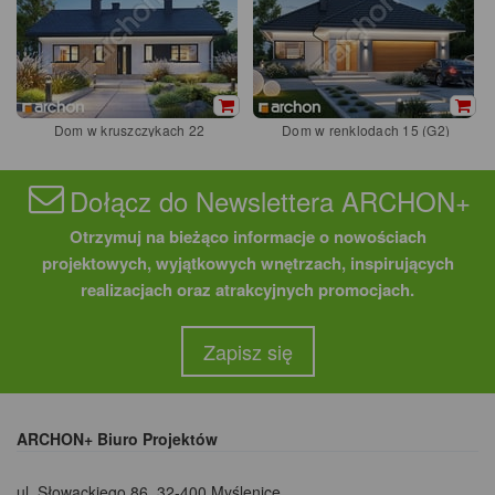
Dom w kruszczykach 22
Dom w renklodach 15 (G2)
Dołącz do Newslettera ARCHON+
Otrzymuj na bieżąco informacje o nowościach
projektowych, wyjątkowych wnętrzach, inspirujących
realizacjach oraz atrakcyjnych promocjach.
Zapisz się
ARCHON+ Biuro Projektów
ul. Słowackiego 86
,
32-400 Myślenice