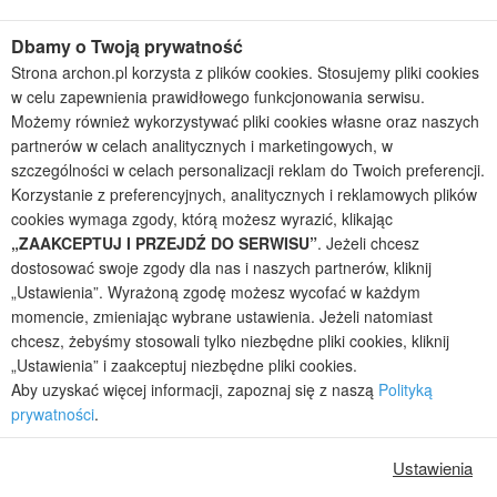
Projekty domów szeregowych
Projekty małych domów (do 150 m2)
Dbamy o Twoją prywatność
Projekty domów wielorodzinnych
Strona archon.pl korzysta z plików cookies. Stosujemy pliki cookies
Projekty domów bliźniaczych
w celu zapewnienia prawidłowego funkcjonowania serwisu.
Projekty domów nowoczesnych
Możemy również wykorzystywać pliki cookies własne oraz naszych
Projekty domów parterowych
partnerów w celach analitycznych i marketingowych, w
szczególności w celach personalizacji reklam do Twoich preferencji.
2026 © ARCHON+ Biuro Projektów - Tradycyjne i nowoczesne gotowe
projekty domów - autorska pracownia architektoniczna założona w 1990r.
Korzystanie z preferencyjnych, analitycznych i reklamowych plików
przez arch. Barbarę Mendel
cookies wymaga zgody, którą możesz wyrazić, klikając
Z uwagi na ciągłe doskonalenie procesu powstawania projektów (zgodnie z
„ZAAKCEPTUJ I PRZEJDŹ DO SERWISU”
. Jeżeli chcesz
normą ISO 9001), prezentowane na stronie projekty domów mogą
dostosować swoje zgody dla nas i naszych partnerów, kliknij
nieznacznie różnić się od dokumentacji technicznej.
„Ustawienia”. Wyrażoną zgodę możesz wycofać w każdym
Informujemy, iż w celu optymalizacji treści dostępnych w naszym sklepie,
momencie, zmieniając wybrane ustawienia. Jeżeli natomiast
dostosowania ich do Państwa indywidualnych potrzeb korzystamy z
chcesz, żebyśmy stosowali tylko niezbędne pliki cookies, kliknij
informacji zapisanych za pomocą plików cookies na urządzeniach
„Ustawienia” i zaakceptuj niezbędne pliki cookies.
końcowych użytkowników. Pliki cookies użytkownik może kontrolować za
Aby uzyskać więcej informacji, zapoznaj się z naszą
Polityką
pomocą ustawień swojej przeglądarki internetowej. Dalsze korzystanie z
prywatności
.
naszego serwisu internetowego, bez zmiany ustawień przeglądarki
internetowej oznacza, iż użytkownik akceptuje stosowanie plików cookies.
Więcej informacji zawartych jest w polityce prywatności.
Ustawienia
Polityka prywatności
Regulamin sklepu internetowego