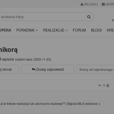
ZALOGUJ
NEWS
K
OPERA
PORADNIK
REALIZACJE
FORUM
BLOGI
KRE
hikorą
0
wpisów
(ostatni wpis:
2020-11-23
)
j temat
Dodaj odpowiedź
uż w trakcie realizacji lub ukończono budowę?? Zdjęcia MILE widziane :)