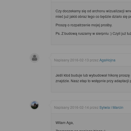
Czy doczekamy się od archonu wizualizacji wn
mieć już jakiś obraz tego co będzie działo się
Proszę o rozpatrzenie mojej prośby.
Ps. Z budową ruszamy w sierpniu :) Czyli już tuż, 
Napisany
2016-02-13
przez
AgaHojna
Jeśli ktoś buduje lub wybudował hikorę proszę n
znajdzie. Nasz etap to wstępnie przy adaptacji 
Napisany
2016-02-14
przez
Sylwia i Marcin
Witam Aga,
Zapraszam na swojego bloga :)