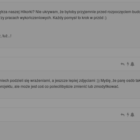
ętrza naszej Hikorki? Nie ukrywam, że byłoby przyjemnie przed rozpoczęciem bu
 przy pracach wykończeniowych. Każdy pomysł to krok w przód :)
tuż...!
iech podzieli się wrażeniami, a jeszcze lepiej zdjęciami :)) Myślę, że parę osób tak
projektu, ale może jest coś co polecilibyście zmienić lub zmodyfikować.