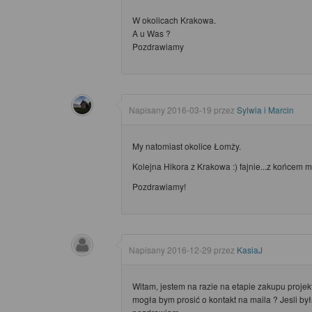
W okolicach Krakowa.
A u Was ?
Pozdrawiamy
Napisany
2016-03-19
przez
Sylwia i Marcin
My natomiast okolice Łomży.
Kolejna Hikora z Krakowa :) fajnie...z końcem m
Pozdrawiamy!
Napisany
2016-12-29
przez
KasiaJ
Witam, jestem na razie na etapie zakupu projek
mogła bym prosić o kontakt na maila ? Jesli by