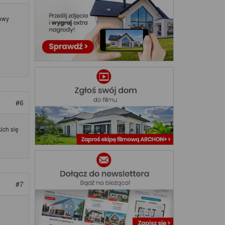
dowy
#6
ich się
#7