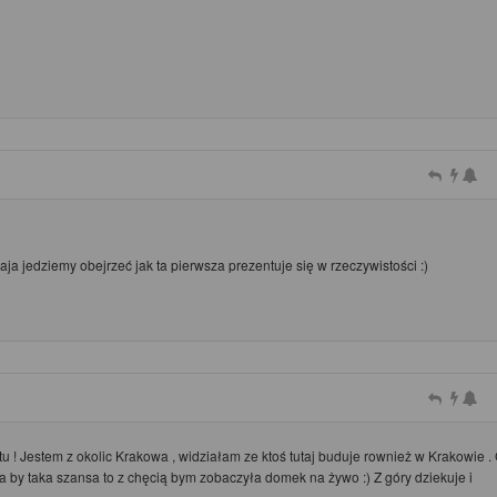
aja jedziemy obejrzeć jak ta pierwsza prezentuje się w rzeczywistości :)
tu ! Jestem z okolic Krakowa , widziałam ze ktoś tutaj buduje rownież w Krakowie .
ła by taka szansa to z chęcią bym zobaczyła domek na żywo :) Z góry dziekuje i