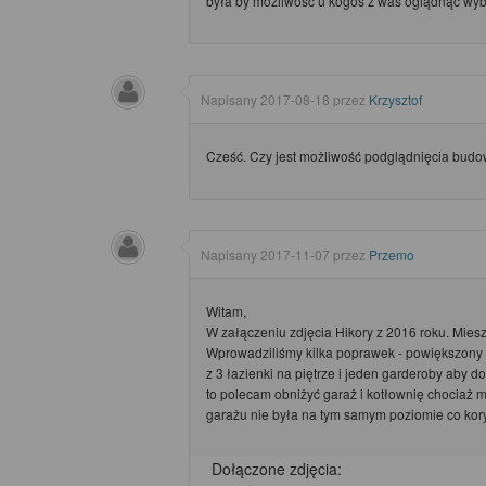
była by mozliwosc u kogos z was oglądnąc wy
Napisany
2017-08-18
przez
Krzysztof
Cześć. Czy jest możliwość podglądnięcia bud
Napisany
2017-11-07
przez
Przemo
Witam,
W załączeniu zdjęcia Hikory z 2016 roku. Mies
Wprowadziliśmy kilka poprawek - powiększony g
z 3 łazienki na piętrze i jeden garderoby aby d
to polecam obniżyć garaż i kotłownię chociaż 
garażu nie była na tym samym poziomie co kor
Dołączone zdjęcia: