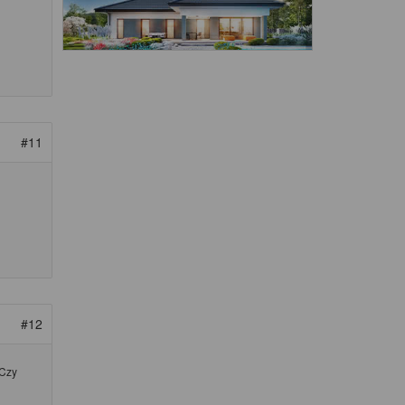
#11
#12
 Czy