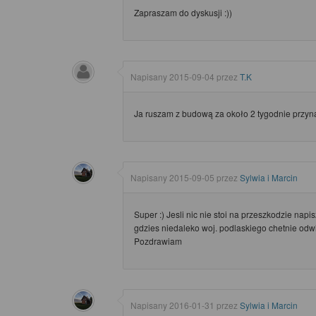
Zapraszam do dyskusji :))
Napisany
2015-09-04
przez
T.K
Ja ruszam z budową za około 2 tygodnie przynajm
Napisany
2015-09-05
przez
Sylwia i Marcin
Super :) Jesli nic nie stoi na przeszkodzie nap
gdzies niedaleko woj. podlaskiego chetnie odw
Pozdrawiam
Napisany
2016-01-31
przez
Sylwia i Marcin