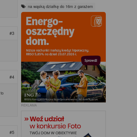
na wąską działkę do 16m z garażem
#3
#4
 to
REKLAMA
#5