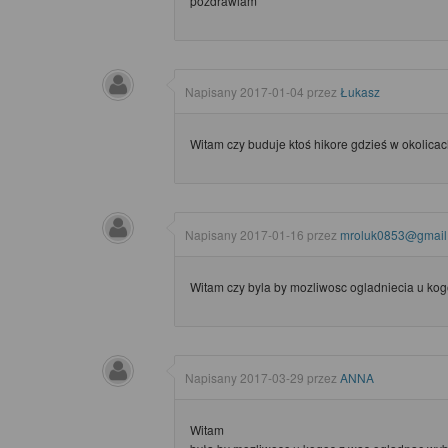
pozdrawiam
Napisany
2017-01-04
przez
Łukasz
Witam czy buduje ktoś hikore gdzieś w okolica
Napisany
2017-01-16
przez
mroluk0853@gmail
Witam czy byla by mozliwosc ogladniecia u k
Napisany
2017-03-29
przez
ANNA
Witam