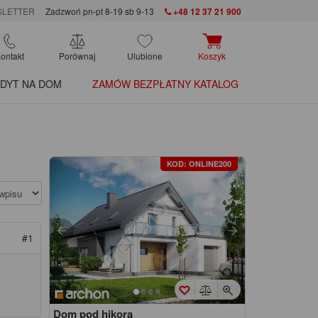
LETTER
Zadzwoń pn-pt 8-19 sb 9-13
+48 12 37 21 900
ontakt
Porównaj
Ulubione
Koszyk
DYT NA DOM
ZAMÓW BEZPŁATNY KATALOG
KOD: ONLINE200
#1
Dom pod hikorą