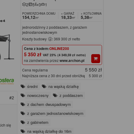
2
5
3
1
POWIERZCHNIA DOMU
+ GARAŻ
+ KOTŁOWNIA
154,12
18,33
5,38
m²
m²
m²
jednorodzinny z poddaszem, z garażem
jednostanowiskowym
Koszty budowy
: 369 300 zł netto
Cena z kodem:
ONLINE200
5 350 zł
(4 349,59 zł netto)
na zamówienia przez
www.archon.pl
5 550 zł
Cena regularna
Najniższa cena z 30 dni przed obniżką
5 300 zł
średni
na wąską działkę
nowoczesny
z poddaszem
#2
z dachem dwuspadowym
z garażem jednostanowiskowym
z gabinetem
ich się
na wąską działkę do 16m