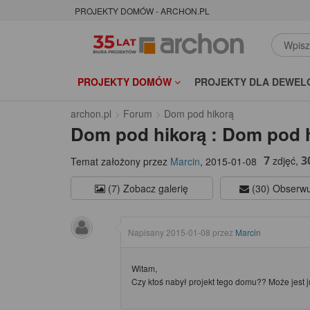
PROJEKTY DOMÓW - ARCHON.PL
PROJEKTY DOMÓW
PROJEKTY DLA DEWEL
archon.pl
Forum
Dom pod hikorą
Dom pod hikorą : Dom pod 
7
3
zdjęć,
Temat założony przez
Marcin
,
2015-01-08
(7) Zobacz galerię
(30) Obserwu
Napisany
2015-01-08
przez
Marcin
Witam,
Czy ktoś nabył projekt tego domu?? Może jest j