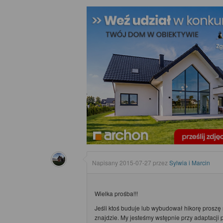
Napisany
2015-07-27
przez
Sylwia i Marcin
Wielka prośba!!!
Jeśli ktoś buduje lub wybudował hikorę proszę n
znajdzie. My jesteśmy wstępnie przy adaptacji p