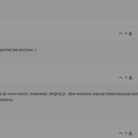
niej taki jest plan :)
isz do mnie marcin_krakowski_84@o2.pl . Mile widziane zdjecia! Natomiast jesli jest
iedzimy.