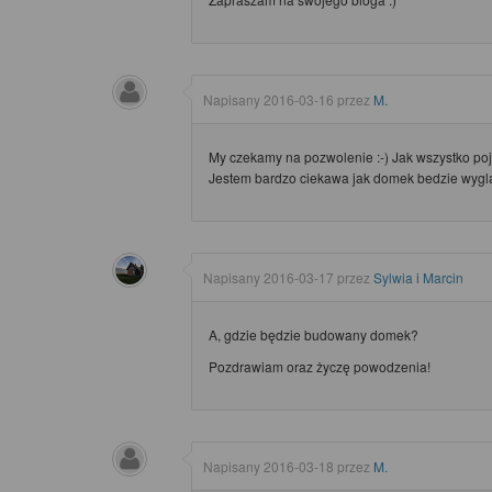
Napisany
2016-03-16
przez
M.
My czekamy na pozwolenie :-) Jak wszystko poj
Jestem bardzo ciekawa jak domek bedzie wygl
Napisany
2016-03-17
przez
Sylwia i Marcin
A, gdzie będzie budowany domek?
Pozdrawiam oraz życzę powodzenia!
Napisany
2016-03-18
przez
M.