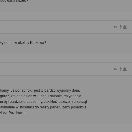
budowana hikore?
owy domu w okolicy Krakowa?
zkamy już ponad rok i jest to bardzo wygodny dom.
araż, zmiana okien w kuchni i salonie, rezygnacja
om był bardziej przestronny. Jak ktoś jeszcze nie zaczął
minimalnie w stosunku do reszty parteru żeby posadzka
ytarz. Pozdrawiam