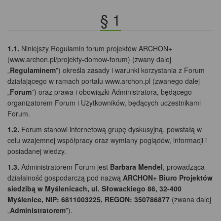
§ 1
1.1.
Niniejszy Regulamin forum projektów ARCHON+
(www.archon.pl/projekty-domow-forum) (zwany dalej
„
Regulaminem
”) określa zasady i warunki korzystania z Forum
działającego w ramach portalu www.archon.pl (zwanego dalej
„
Forum
”) oraz prawa i obowiązki Administratora, będącego
organizatorem Forum i Użytkowników, będących uczestnikami
Forum.
1.2.
Forum stanowi internetową grupę dyskusyjną, powstałą w
celu wzajemnej współpracy oraz wymiany poglądów, informacji i
posiadanej wiedzy.
1.3.
Administratorem Forum jest
Barbara Mendel
, prowadząca
działalność gospodarczą pod nazwą
ARCHON+ Biuro Projektów
siedzibą w Myślenicach, ul. Słowackiego 86, 32-400
Myślenice, NIP: 6811003225, REGON: 350786877
(zwana dalej
„
Administratorem
”).