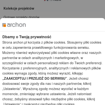
Kolekcje projektów
Gotowe projekty domów
Projekty domów tanich w budowie
Projekty domów szeregowych
Projekty małych domów (do 150 m2)
Dbamy o Twoją prywatność
Projekty domów wielorodzinnych
Strona archon.pl korzysta z plików cookies. Stosujemy pliki cookies
Projekty domów bliźniaczych
w celu zapewnienia prawidłowego funkcjonowania serwisu.
Projekty domów nowoczesnych
Możemy również wykorzystywać pliki cookies własne oraz naszych
Projekty domów parterowych
partnerów w celach analitycznych i marketingowych, w
szczególności w celach personalizacji reklam do Twoich preferencji.
2026 © ARCHON+ Biuro Projektów - Tradycyjne i nowoczesne gotowe
Korzystanie z preferencyjnych, analitycznych i reklamowych plików
projekty domów - autorska pracownia architektoniczna założona w 1990r.
przez arch. Barbarę Mendel
cookies wymaga zgody, którą możesz wyrazić, klikając
Z uwagi na ciągłe doskonalenie procesu powstawania projektów (zgodnie z
„ZAAKCEPTUJ I PRZEJDŹ DO SERWISU”
. Jeżeli chcesz
normą ISO 9001), prezentowane na stronie projekty domów mogą
dostosować swoje zgody dla nas i naszych partnerów, kliknij
nieznacznie różnić się od dokumentacji technicznej.
„Ustawienia”. Wyrażoną zgodę możesz wycofać w każdym
Informujemy, iż w celu optymalizacji treści dostępnych w naszym sklepie,
momencie, zmieniając wybrane ustawienia. Jeżeli natomiast
dostosowania ich do Państwa indywidualnych potrzeb korzystamy z
chcesz, żebyśmy stosowali tylko niezbędne pliki cookies, kliknij
informacji zapisanych za pomocą plików cookies na urządzeniach
„Ustawienia” i zaakceptuj niezbędne pliki cookies.