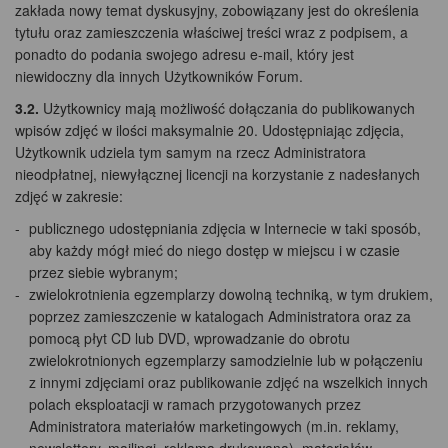
zakłada nowy temat dyskusyjny, zobowiązany jest do określenia
tytułu oraz zamieszczenia właściwej treści wraz z podpisem, a
ponadto do podania swojego adresu e-mail, który jest
niewidoczny dla innych Użytkowników Forum.
3.2.
Użytkownicy mają możliwość dołączania do publikowanych
wpisów zdjęć w ilości maksymalnie 20. Udostępniając zdjęcia,
Użytkownik udziela tym samym na rzecz Administratora
nieodpłatnej, niewyłącznej licencji na korzystanie z nadesłanych
zdjęć w zakresie:
publicznego udostępniania zdjęcia w Internecie w taki sposób,
aby każdy mógł mieć do niego dostęp w miejscu i w czasie
przez siebie wybranym;
zwielokrotnienia egzemplarzy dowolną techniką, w tym drukiem,
poprzez zamieszczenie w katalogach Administratora oraz za
pomocą płyt CD lub DVD, wprowadzanie do obrotu
zwielokrotnionych egzemplarzy samodzielnie lub w połączeniu
z innymi zdjęciami oraz publikowanie zdjęć na wszelkich innych
polach eksploatacji w ramach przygotowanych przez
Administratora materiałów marketingowych (m.in. reklamy,
newslettery, mailingi, reklama drukowana), materiałów