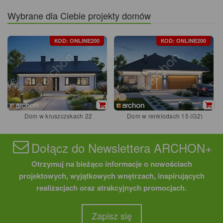
Wybrane dla Ciebie projekty domów
KOD: ONLINE200
KOD: ONLINE200
Dom w kruszczykach 22
Dom w renklodach 15 (G2)
Dołącz do Newslettera ARCHON+
Otrzymuj na bieżąco informacje o nowościach
projektowych, wyjątkowych wnętrzach, inspirujących
realizacjach oraz atrakcyjnych promocjach.
Zapisz się