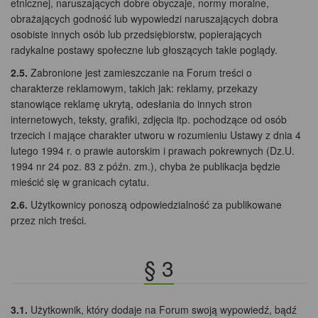
etnicznej, naruszających dobre obyczaje, normy moralne,
obrażających godność lub wypowiedzi naruszających dobra
osobiste innych osób lub przedsiębiorstw, popierających
radykalne postawy społeczne lub głoszących takie poglądy.
2.5.
Zabronione jest zamieszczanie na Forum treści o
charakterze reklamowym, takich jak: reklamy, przekazy
stanowiące reklamę ukrytą, odesłania do innych stron
internetowych, teksty, grafiki, zdjęcia itp. pochodzące od osób
trzecich i mające charakter utworu w rozumieniu Ustawy z dnia 4
lutego 1994 r. o prawie autorskim i prawach pokrewnych (Dz.U.
1994 nr 24 poz. 83 z późn. zm.), chyba że publikacja będzie
mieścić się w granicach cytatu.
2.6.
Użytkownicy ponoszą odpowiedzialność za publikowane
przez nich treści.
§ 3
3.1.
Użytkownik, który dodaje na Forum swoją wypowiedź, bądź