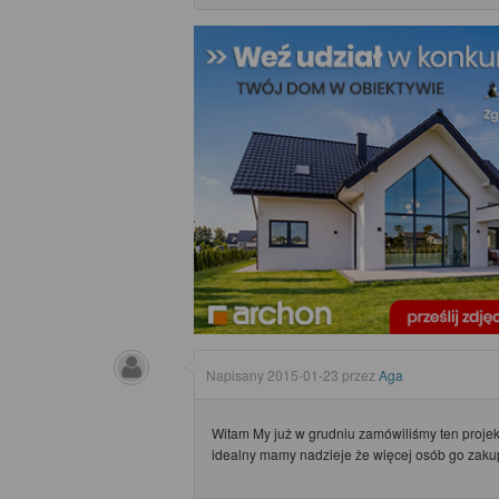
Napisany
2015-01-23
przez
Aga
Witam My już w grudniu zamówiliśmy ten projek
idealny mamy nadzieje że więcej osób go zakup