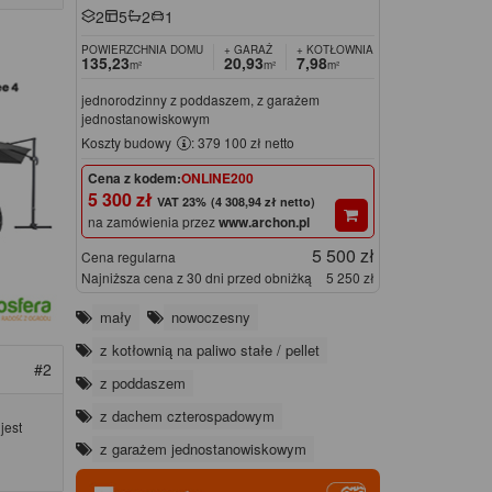
2
5
2
1
POWIERZCHNIA DOMU
+ GARAŻ
+ KOTŁOWNIA
135,23
20,93
7,98
m²
m²
m²
jednorodzinny z poddaszem, z garażem
jednostanowiskowym
Koszty budowy
: 379 100 zł netto
Cena z kodem:
ONLINE200
5 300 zł
(4 308,94 zł netto)
na zamówienia przez
www.archon.pl
5 500 zł
Cena regularna
Najniższa cena z 30 dni przed obniżką
5 250 zł
mały
nowoczesny
z kotłownią na paliwo stałe / pellet
#2
z poddaszem
z dachem czterospadowym
jest
z garażem jednostanowiskowym