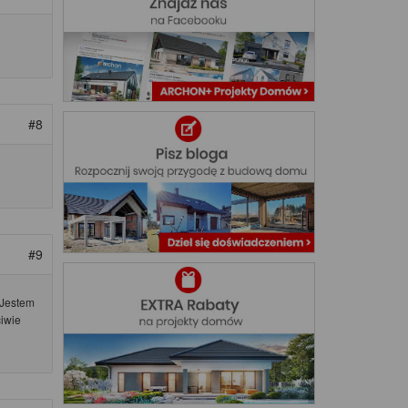
#8
#9
 Jestem
ciwie