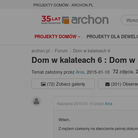
PROJEKTY DOMÓW - ARCHON.PL
PROJEKTY DOMÓW
PROJEKTY DLA DEWEL
archon.pl
Forum
Dom w kalateach 6
Dom w kalateach 6 : Dom w 
72
zdjęcia,
Temat założony przez
Ania
,
2015-01-10
(72) Zobacz galerię
(201) Obserw
Napisany
2015-01-10
przez
Ania
Witam,
Z mężem czekamy na stworzenie pełnej dokument