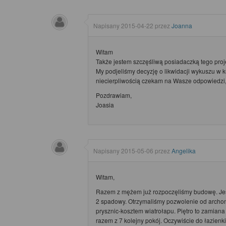
Napisany
2015-04-22
przez
Joanna
Witam
Także jestem szczęśliwą posiadaczką tego proje
My podjeliśmy decyzję o likwidacji wykuszu w 
niecierpliwością czekam na Wasze odpowiedzi,
Pozdrawiam,
Joasia
Napisany
2015-05-06
przez
Angelika
Witam,
Razem z mężem już rozpoczęliśmy budowę. Jeśli
2 spadowy. Otrzymaliśmy pozwolenie od archon
prysznic-kosztem wiatrołapu. Piętro to zamiana 
razem z 7 kolejny pokój. Oczywiście do łazienk