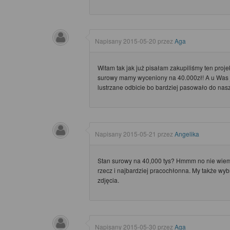
Napisany
2015-05-20
przez
Aga
Witam tak jak już pisałam zakupiliśmy ten projek
surowy mamy wyceniony na 40.000zł! A u Was j
lustrzane odbicie bo bardziej pasowało do nasze
Napisany
2015-05-21
przez
Angelika
Stan surowy na 40,000 tys? Hmmm no nie wiem
rzecz i najbardziej pracochłonna. My także wy
zdjęcia.
Napisany
2015-05-30
przez
Aga