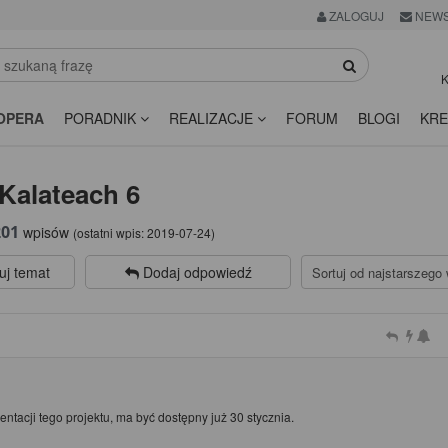
ZALOGUJ
NEWS
K
OPERA
PORADNIK
REALIZACJE
FORUM
BLOGI
KRE
Kalateach 6
201
wpisów
(ostatni wpis:
2019-07-24
)
uj temat
Dodaj odpowiedź
acji tego projektu, ma być dostępny już 30 stycznia.