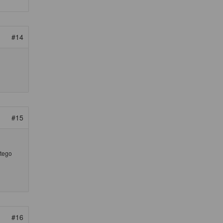
#14
#15
 tego
#16