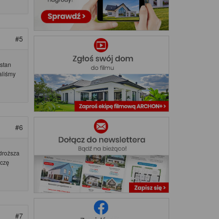
#5
 stan
aliśmy
#6
droższa
ączę
#7