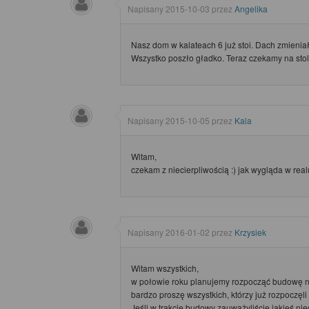
Napisany
2015-10-03
przez
Angelika
Nasz dom w kalateach 6 już stoi. Dach zmienia
Wszystko poszło gładko. Teraz czekamy na stol
Napisany
2015-10-05
przez
Kala
Witam,
czekam z niecierpliwością :) jak wygląda w rea
Napisany
2016-01-02
przez
Krzysiek
Witam wszystkich,
w połowie roku planujemy rozpocząć budowę
bardzo proszę wszystkich, którzy już rozpoczęl
Jeśli w trakcie budowy zauważyliście jakieś nie