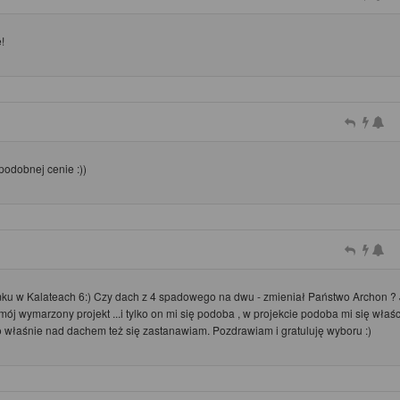
!
podobnej cenie :))
mku w Kalateach 6:) Czy dach z 4 spadowego na dwu - zmieniał Państwo Archon ?
mój wymarzony projekt ...i tylko on mi się podoba , w projekcie podoba mi się właś
lko właśnie nad dachem też się zastanawiam. Pozdrawiam i gratuluję wyboru :)