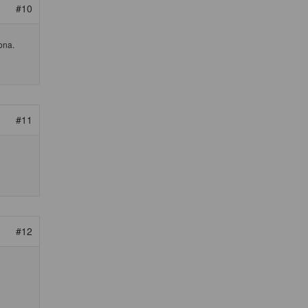
#10
ona.
#11
#12