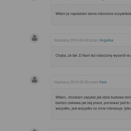
Witam ja napisałam sama robocizne oczywiście
Napisany
2015-06-03
przez
Angelika
Chyba, że tak :D Nam też robociznę wycenili w 
Napisany
2015-09-29
przez
Kala
Witam,. chciałam zapytać jak idzie budowa do
bardzo ciekawa jak idą prace, ponieważ jest to 
wszystko, jest wszystko co mnie interesuje, ty