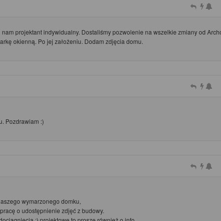
ł nam projektant indywidualny. Dostaliśmy pozwolenie na wszelkie zmiany od Arch
arkę okienną. Po jej założeniu. Dodam zdjęcia domu.
lu. Pozdrawiam :)
 naszego wymarzonego domku,
i pracę o udostępnienie zdjęć z budowy.
dociągnięcia :) projektowe to proszę również o info.