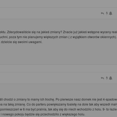
ktu. Zdecydowaliście się na jakieś zmiany? Znacie już jakieś wstępne wyceny real
kuchni, poza tym nie planujemy większych zmian ( z wyjątkiem otworów okiennych).
 dzielcie się swoimi uwagami.
 chodzi o zmiany to mamy ich trochę. Po pierwsze nasz domek nie jest 4-spadowy
a na taką zmianę. Co do parteru powiększamy toaletę na dole tak aby wszedł mał
pomieszczeń w 6 ma być pralnia, tak aby się do niech wchodziło z holu. 9- to łazie
i i nowego pokoju będzie się przechodziło z większego holu.