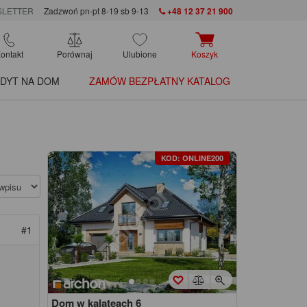
LETTER
Zadzwoń pn-pt 8-19 sb 9-13
+48 12 37 21 900
ontakt
Porównaj
Ulubione
Koszyk
DYT NA DOM
ZAMÓW BEZPŁATNY KATALOG
KOD: ONLINE200
#1
Dom w kalateach 6