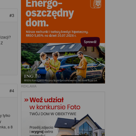
#3
izacji?
 Z
REKLAMA
#4
 tylko
y
nka, a 8