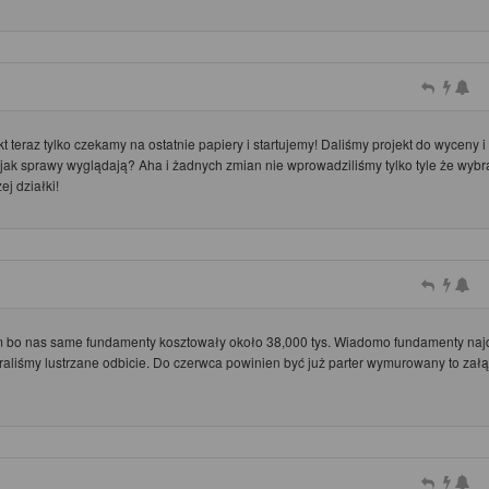
t teraz tylko czekamy na ostatnie papiery i startujemy! Daliśmy projekt do wyceny i
ak sprawy wyglądają? Aha i żadnych zmian nie wprowadziliśmy tylko tyle że wybr
j działki!
 bo nas same fundamenty kosztowały około 38,000 tys. Wiadomo fundamenty naj
braliśmy lustrzane odbicie. Do czerwca powinien być już parter wymurowany to zał