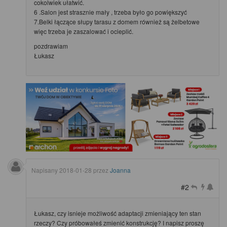
cokolwiek ułatwić.
6 .Salon jest strasznie mały , trzeba było go powiększyć
7.Belki łączące słupy tarasu z domem również są żelbetowe
więc trzeba je zaszalować i ocieplić.
pozdrawiam
Łukasz
Napisany
2018-01-28
przez
Joanna
#2
Łukasz, czy isnieje możliwość adaptacji zmieniający ten stan
rzeczy? Czy próbowałeś zmienić konstrukcję? I napisz proszę