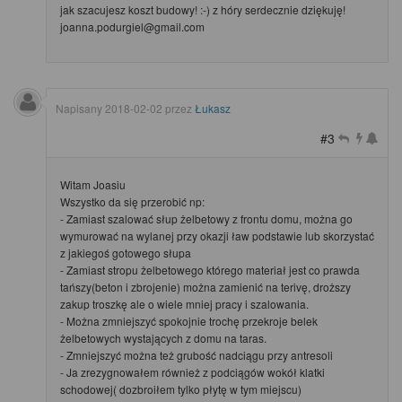
jak szacujesz koszt budowy! :-) z hóry serdecznie dziękuję!
joanna.podurgiel@gmail.com
Napisany
2018-02-02
przez
Łukasz
#3
Witam Joasiu
Wszystko da się przerobić np:
- Zamiast szalować słup żelbetowy z frontu domu, można go
wymurować na wylanej przy okazji ław podstawie lub skorzystać
z jakiegoś gotowego słupa
- Zamiast stropu żelbetowego którego materiał jest co prawda
tańszy(beton i zbrojenie) można zamienić na terivę, droższy
zakup troszkę ale o wiele mniej pracy i szalowania.
- Można zmniejszyć spokojnie trochę przekroje belek
żelbetowych wystających z domu na taras.
- Zmniejszyć można też grubość nadciągu przy antresoli
- Ja zrezygnowałem również z podciągów wokół klatki
schodowej( dozbroiłem tylko płytę w tym miejscu)