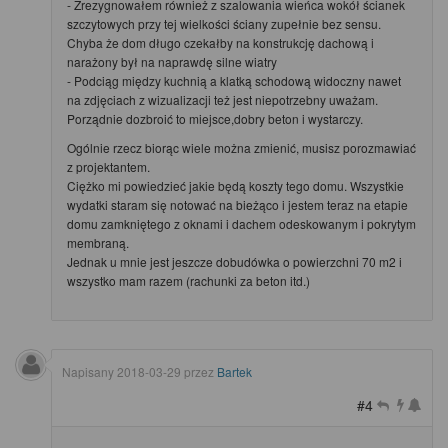
- Zrezygnowałem również z szalowania wieńca wokół ścianek
szczytowych przy tej wielkości ściany zupełnie bez sensu.
Chyba że dom długo czekałby na konstrukcję dachową i
narażony był na naprawdę silne wiatry
- Podciąg między kuchnią a klatką schodową widoczny nawet
na zdjęciach z wizualizacji też jest niepotrzebny uważam.
Porządnie dozbroić to miejsce,dobry beton i wystarczy.
Ogólnie rzecz biorąc wiele można zmienić, musisz porozmawiać
z projektantem.
Ciężko mi powiedzieć jakie będą koszty tego domu. Wszystkie
wydatki staram się notować na bieżąco i jestem teraz na etapie
domu zamkniętego z oknami i dachem odeskowanym i pokrytym
membraną.
Jednak u mnie jest jeszcze dobudówka o powierzchni 70 m2 i
wszystko mam razem (rachunki za beton itd.)
Napisany
2018-03-29
przez
Bartek
#4