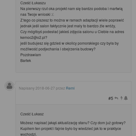
Cześć Łukaszu
Na pierwszy rzut oka projekt nam się bardzo podoba i martwią
nas Twoje wnioski :/.
Z tego co piszesz to można w ramach adaptacji wiele poprawić
jednak jeśli salon faktycznie jest mały to bardzo źle wróży,
Czy mógłbyś podesłać jakieś zdjęcia salonu u Ciebie na adres
kemoc2@o2.pl?
jeśli budujesz się gdzieś w okolicy pomorskiego czy była by
możliwość podjechania i obejrzenia budowy?
Pozdrawiam
Bartek
Napisany
2018-06-27
przez
Remi
#5
Cześć Łukasz
Możesz napisać jakąś aktualizację stanu? Czy dom już gotowy?
Kupiłem ten projekt i fajnie było by wiedzieć jak to w praktyce
wychodzi.