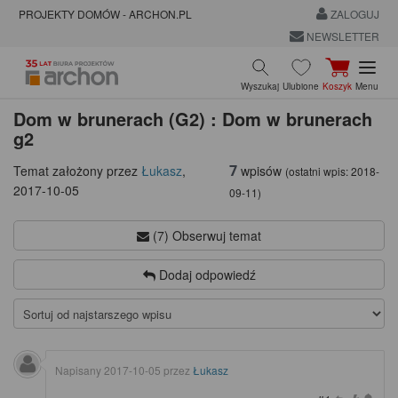
PROJEKTY DOMÓW - ARCHON.PL
ZALOGUJ
NEWSLETTER
Wyszukaj
Ulubione
Koszyk
Menu
Dom w brunerach (G2) : Dom w brunerach
g2
7
wpisów
Temat założony przez
Łukasz
,
(ostatni wpis:
2018-
2017-10-05
09-11
)
(7) Obserwuj temat
Dodaj odpowiedź
Napisany
2017-10-05
przez
Łukasz