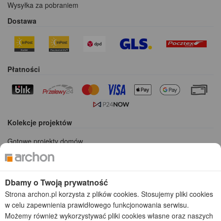
Wysyłka za pobraniem
Dostawa
Płatności
Kolekcje projektów
Gotowe projekty domów
Projekty domów tanich w budowie
Projekty domów szeregowych
Projekty małych domów (do 150 m2)
Dbamy o Twoją prywatność
Projekty domów wielorodzinnych
Strona archon.pl korzysta z plików cookies. Stosujemy pliki cookies
Projekty domów bliźniaczych
w celu zapewnienia prawidłowego funkcjonowania serwisu.
Projekty domów nowoczesnych
Możemy również wykorzystywać pliki cookies własne oraz naszych
Projekty domów parterowych