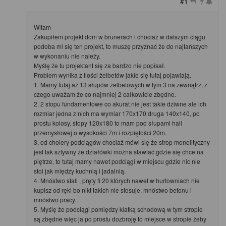
#1
Witam
Zakupiłem projekt dom w brunerach i chociaż w dalszym ciągu
podoba mi się ten projekt, to muszę przyznać że do najtańszych
w wykonaniu nie należy.
Myślę że tu projektant się za bardzo nie popisał.
Problem wynika z ilości żelbetów jakie się tutaj pojawiają.
1. Mamy tutaj aż 13 słupów żelbetowych w tym 3 na zewnątrz, z
czego uważam że co najmniej 2 całkowicie zbędne.
2. 2 stopu fundamentowe co akurat nie jest takie dziwne ale ich
rozmiar jedna z nich ma wymiar 170x170 druga 140x140, po
prostu kolosy. stopy 120x180 to mam pod słupami hali
przemysłowej o wysokości 7m i rozpiętości 20m.
3. od cholery podciągów chociaż mówi się że strop monolityczny
jest tak sztywny że działówki można stawiać gdzie się chce na
piętrze, to tutaj mamy nawet podciągi w miejscu gdzie nic nie
stoi jak między kuchnią i jadalnią.
4. Mnóstwo stali , pręty fi 20 których nawet w hurtowniach nie
kupisz od ręki bo nikt takich nie stosuje, mnóstwo betonu i
mnóstwo pracy.
5. Myślę że podciągi pomiędzy klatką schodową w tym stropie
są zbędne więc ja po prostu dozbroję to miejsce w stropie żeby