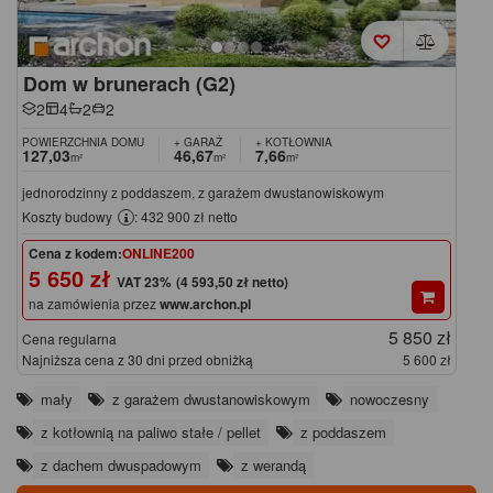
Dom w brunerach (G2)
2
4
2
2
POWIERZCHNIA DOMU
+ GARAŻ
+ KOTŁOWNIA
127,03
46,67
7,66
m²
m²
m²
jednorodzinny z poddaszem, z garażem dwustanowiskowym
Koszty budowy
: 432 900 zł netto
Cena z kodem:
ONLINE200
5 650 zł
(4 593,50 zł netto)
na zamówienia przez
www.archon.pl
5 850 zł
Cena regularna
Najniższa cena z 30 dni przed obniżką
5 600 zł
mały
z garażem dwustanowiskowym
nowoczesny
z kotłownią na paliwo stałe / pellet
z poddaszem
z dachem dwuspadowym
z werandą