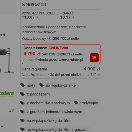
2
5
2
1
POWIERZCHNIA DOMU
+ GARAŻ
118,67
18,17
m²
m²
jednorodzinny z poddaszem, z garażem
jednostanowiskowym
Koszty budowy
: 286 700 zł netto
Cena z kodem:
ONLINE200
4 790 zł
(3 894,31 zł netto)
na zamówienia przez
www.archon.pl
4 990 zł
Cena regularna
Najniższa cena z 30 dni przed obniżką
4 740 zł
mały
na wąską działkę
z poddaszem
z dachem dwuspadowym
tradycyjny
#2
z garażem jednostanowiskowym
na wąską działkę do 16m
u w
na wąską działkę do 16m z garażem