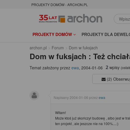
PROJEKTY DOMÓW - ARCHON.PL
PROJEKTY DOMÓW
PROJEKTY DLA DEWEL
archon.pl
Forum
Dom w fuksjach
Dom w fuksjach : Też chcia
2
wpisy
Temat założony przez
ewa
,
2004-01-06
(ostat
(2) Obserwu
Napisany
2004-01-06
przez
ewa
Witam!
Może ktoś już skończył budowę , albo jest w t
ten projekt , ale jeszcze nie na 100%....:)