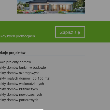
Zapisz się
rakcyjnych promocjach.
ekcje projektów
owe projekty domów
jekty domów tanich w budowie
jekty domów szeregowych
jekty małych domów (do 150 m2)
jekty domów wielorodzinnych
ekty domów bliźniaczych
jekty domów nowoczesnych
jekty domów parterowych