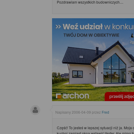
Pozdrawiam wszystkich budowniczych....
Napisany
2006-04-09
przez
Fred
Część! To jesteś w lepszej sytuacji niż ja. Moj
kuchni zamiast okna wstawić liksfer. Ale mimo to 