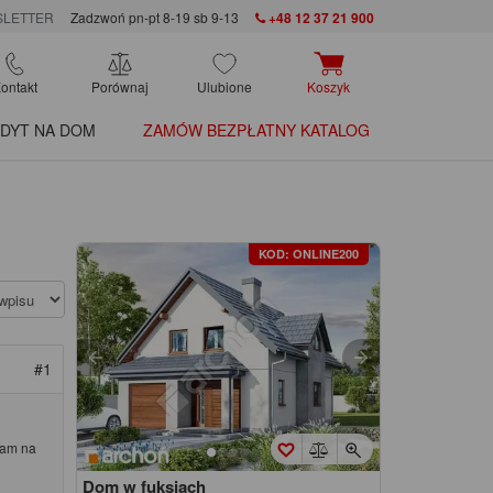
LETTER
Zadzwoń pn-pt 8-19 sb 9-13
+48 12 37 21 900
ontakt
Porównaj
Ulubione
Koszyk
DYT NA DOM
ZAMÓW BEZPŁATNY KATALOG
KOD: ONLINE200
#1
łam na
Dom w fuksjach