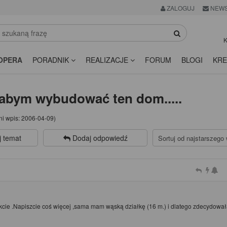
ZALOGUJ
NEWS
K
OPERA
PORADNIK
REALIZACJE
FORUM
BLOGI
KRE
łabym wybudować ten dom.....
ni wpis:
2006-04-09
)
j temat
Dodaj odpowiedź
rakcie .Napiszcie coś więcej ,sama mam wąską działkę (16 m.) i dlatego zdecydowa