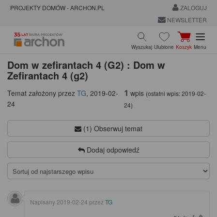
PROJEKTY DOMÓW - ARCHON.PL
ZALOGUJ
NEWSLETTER
Wyszukaj
Ulubione
Koszyk
Menu
Dom w zefirantach 4 (G2) : Dom w
Zefirantach 4 (g2)
1
wpis
Temat założony przez
TG
,
2019-02-
(ostatni wpis:
2019-02-
24
24
)
(1) Obserwuj temat
Dodaj odpowiedź
Napisany
2019-02-24
przez
TG