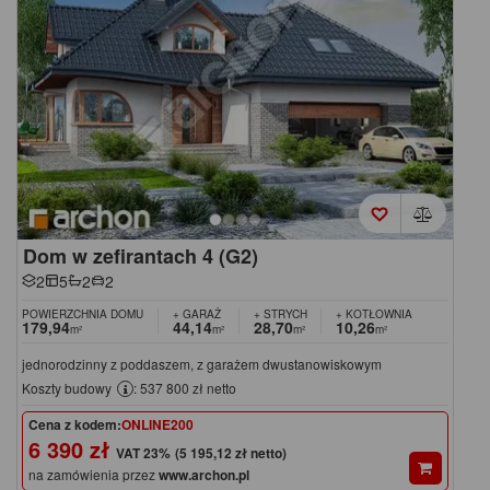
Dom w zefirantach 4 (G2)
2
5
2
2
POWIERZCHNIA DOMU
+ GARAŻ
+ STRYCH
+ KOTŁOWNIA
179,94
44,14
28,70
10,26
m²
m²
m²
m²
jednorodzinny z poddaszem, z garażem dwustanowiskowym
Koszty budowy
: 537 800 zł netto
Cena z kodem:
ONLINE200
6 390 zł
(5 195,12 zł netto)
na zamówienia przez
www.archon.pl