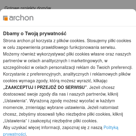
Gotowe projekty domów
Projekty domów tanich w budowie
Projekty domów szeregowych
Projekty małych domów (do 150 m2)
Dbamy o Twoją prywatność
Projekty domów wielorodzinnych
Strona archon.pl korzysta z plików cookies. Stosujemy pliki cookies
Projekty domów bliźniaczych
w celu zapewnienia prawidłowego funkcjonowania serwisu.
Projekty domów nowoczesnych
Możemy również wykorzystywać pliki cookies własne oraz naszych
Projekty domów parterowych
partnerów w celach analitycznych i marketingowych, w
szczególności w celach personalizacji reklam do Twoich preferencji.
2026 © ARCHON+ Biuro Projektów - Tradycyjne i nowoczesne gotowe
projekty domów - autorska pracownia architektoniczna założona w 1990r.
Korzystanie z preferencyjnych, analitycznych i reklamowych plików
przez arch. Barbarę Mendel
cookies wymaga zgody, którą możesz wyrazić, klikając
Z uwagi na ciągłe doskonalenie procesu powstawania projektów (zgodnie z
„ZAAKCEPTUJ I PRZEJDŹ DO SERWISU”
. Jeżeli chcesz
normą ISO 9001), prezentowane na stronie projekty domów mogą
dostosować swoje zgody dla nas i naszych partnerów, kliknij
nieznacznie różnić się od dokumentacji technicznej.
„Ustawienia”. Wyrażoną zgodę możesz wycofać w każdym
Informujemy, iż w celu optymalizacji treści dostępnych w naszym sklepie,
momencie, zmieniając wybrane ustawienia. Jeżeli natomiast
dostosowania ich do Państwa indywidualnych potrzeb korzystamy z
chcesz, żebyśmy stosowali tylko niezbędne pliki cookies, kliknij
informacji zapisanych za pomocą plików cookies na urządzeniach
„Ustawienia” i zaakceptuj niezbędne pliki cookies.
końcowych użytkowników. Pliki cookies użytkownik może kontrolować za
Aby uzyskać więcej informacji, zapoznaj się z naszą
Polityką
pomocą ustawień swojej przeglądarki internetowej. Dalsze korzystanie z
prywatności
.
naszego serwisu internetowego, bez zmiany ustawień przeglądarki