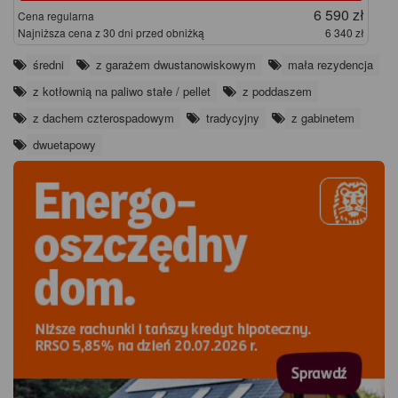
6 590 zł
Cena regularna
Najniższa cena z 30 dni przed obniżką
6 340 zł
średni
z garażem dwustanowiskowym
mała rezydencja
z kotłownią na paliwo stałe / pellet
z poddaszem
z dachem czterospadowym
tradycyjny
z gabinetem
dwuetapowy