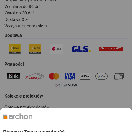
Wymiana do 90 dni
Zwrot do 30 dni
Dostawa 0 zł
Wysyłka za pobraniem
Dostawa
Płatności
Kolekcje projektów
Gotowe projekty domów
Projekty domów tanich w budowie
Projekty domów szeregowych
Projekty małych domów (do 150 m2)
Dbamy o Twoją prywatność