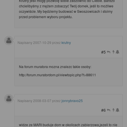
Krutny jeśli mogę pozwolę sobie zadzownić do Ciebie. Bardzo
chcielibyśmy z mężem zobaczyć Twój domek, jeśli to możliwe
oczywiście. My będziemy budować w Swoszowicach i stoimy
przed problemem wyboru projektu.
Napisany
2007-10-29
przez
krutny
#5
Na forum muratora mozna znalezc takie osoby:
http://forum.muratordom.pl/viewtopic.php?t=88611
Napisany
2008-03-07
przez
jonnybravo25
#6
widze ze MARI buduje dom w okolicach zabierzowa,jezeli to nie