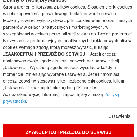
Projekty domów wielorodzinnych
Strona archon.pl korzysta z plików cookies. Stosujemy pliki cookies
Projekty domów bliźniaczych
w celu zapewnienia prawidłowego funkcjonowania serwisu.
Projekty domów nowoczesnych
Możemy również wykorzystywać pliki cookies własne oraz naszych
Projekty domów parterowych
partnerów w celach analitycznych i marketingowych, w
szczególności w celach personalizacji reklam do Twoich preferencji.
2026 © ARCHON+ Biuro Projektów - Tradycyjne i nowoczesne gotowe
projekty domów - autorska pracownia architektoniczna założona w 1990r.
Korzystanie z preferencyjnych, analitycznych i reklamowych plików
przez arch. Barbarę Mendel
cookies wymaga zgody, którą możesz wyrazić, klikając
Z uwagi na ciągłe doskonalenie procesu powstawania projektów (zgodnie z
„ZAAKCEPTUJ I PRZEJDŹ DO SERWISU”
. Jeżeli chcesz
normą ISO 9001), prezentowane na stronie projekty domów mogą
dostosować swoje zgody dla nas i naszych partnerów, kliknij
nieznacznie różnić się od dokumentacji technicznej.
„Ustawienia”. Wyrażoną zgodę możesz wycofać w każdym
Informujemy, iż w celu optymalizacji treści dostępnych w naszym sklepie,
momencie, zmieniając wybrane ustawienia. Jeżeli natomiast
dostosowania ich do Państwa indywidualnych potrzeb korzystamy z
chcesz, żebyśmy stosowali tylko niezbędne pliki cookies, kliknij
informacji zapisanych za pomocą plików cookies na urządzeniach
„Ustawienia” i zaakceptuj niezbędne pliki cookies.
końcowych użytkowników. Pliki cookies użytkownik może kontrolować za
Aby uzyskać więcej informacji, zapoznaj się z naszą
Polityką
pomocą ustawień swojej przeglądarki internetowej. Dalsze korzystanie z
prywatności
.
naszego serwisu internetowego, bez zmiany ustawień przeglądarki
internetowej oznacza, iż użytkownik akceptuje stosowanie plików cookies.
Więcej informacji zawartych jest w polityce prywatności.
Ustawienia
Polityka prywatności
Regulamin sklepu internetowego
Reklamacje
Jak zmienić ustawienia cookies
ZAAKCEPTUJ I PRZEJDŹ DO SERWISU