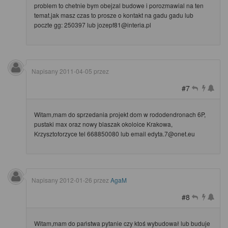
problem to chetnie bym obejzal budowe i porozmawial na ten
temat.jak masz czas to prosze o kontakt na gadu gadu lub
poczte gg: 250397 lub jozepf81@interia.pl
Napisany
2011-04-05
przez
#7
Witam,mam do sprzedania projekt dom w rododendronach 6P,
pustaki max oraz nowy blaszak okoloice Krakowa,
Krzysztoforzyce tel 668850080 lub email edyta.7@onet.eu
Napisany
2012-01-26
przez
AgaM
#8
Witam,mam do państwa pytanie czy ktoś wybudował lub buduje