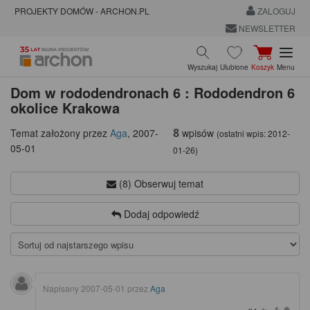
PROJEKTY DOMÓW - ARCHON.PL
ZALOGUJ
NEWSLETTER
Wyszukaj
Ulubione
Koszyk
Menu
Dom w rododendronach 6 : Rododendron 6
okolice Krakowa
8
wpisów
Temat założony przez
Aga
,
2007-
(ostatni wpis:
2012-
05-01
01-26
)
(8) Obserwuj temat
Dodaj odpowiedź
Napisany
2007-05-01
przez
Aga