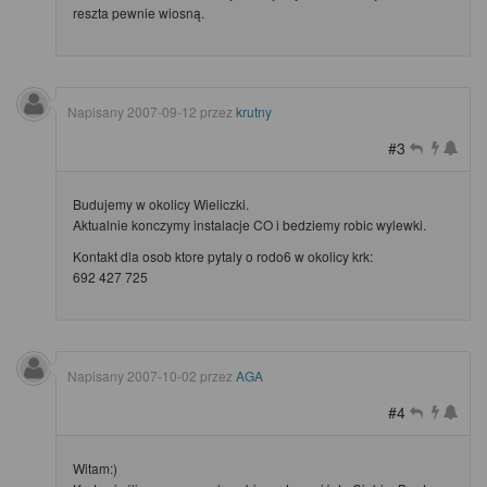
reszta pewnie wiosną.
Napisany
2007-09-12
przez
krutny
#3
Budujemy w okolicy Wieliczki.
Aktualnie konczymy instalacje CO i bedziemy robic wylewki.
Kontakt dla osob ktore pytaly o rodo6 w okolicy krk:
692 427 725
Napisany
2007-10-02
przez
AGA
#4
Witam:)