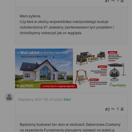
#1
Mam pytanie.
Czy ktoś w okolicy województwa małopolskiego buduje
rododendrona 6? Jesteśmy zainteresowani tym projektem i
chcielibysmy zobaczyć jak on wygląda.
Napisany
2007-05-23
przez
Mari
#2
Będziemy budować ten dom w okolicach Zabierzowa.Czekamy
na zezwolenie.Fundamenty planujemy zalewać na jesień,a