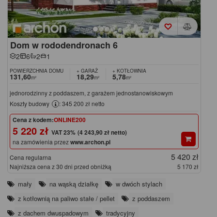
Dom w rododendronach 6
2
6
2
1
POWIERZCHNIA DOMU
+ GARAŻ
+ KOTŁOWNIA
131,60
18,29
5,78
m²
m²
m²
jednorodzinny z poddaszem, z garażem jednostanowiskowym
Koszty budowy
: 345 200 zł netto
Cena z kodem:
ONLINE200
5 220 zł
(4 243,90 zł netto)
na zamówienia przez
www.archon.pl
5 420 zł
Cena regularna
Najniższa cena z 30 dni przed obniżką
5 170 zł
mały
na wąską działkę
w dwóch stylach
z kotłownią na paliwo stałe / pellet
z poddaszem
z dachem dwuspadowym
tradycyjny