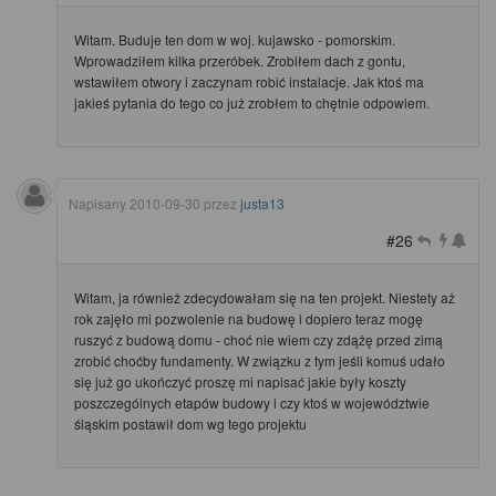
Witam. Buduje ten dom w woj. kujawsko - pomorskim.
Wprowadziłem kilka przeróbek. Zrobiłem dach z gontu,
wstawiłem otwory i zaczynam robić instalacje. Jak ktoś ma
jakieś pytania do tego co już zrobłem to chętnie odpowiem.
Napisany
2010-09-30
przez
justa13
#26
Witam, ja również zdecydowałam się na ten projekt. Niestety aż
rok zajęło mi pozwolenie na budowę i dopiero teraz mogę
ruszyć z budową domu - choć nie wiem czy zdążę przed zimą
zrobić choćby fundamenty. W związku z tym jeśli komuś udało
się już go ukończyć proszę mi napisać jakie były koszty
poszczególnych etapów budowy i czy ktoś w województwie
śląskim postawił dom wg tego projektu