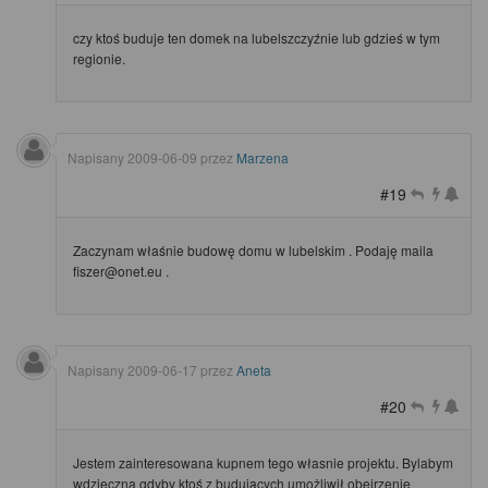
czy ktoś buduje ten domek na lubelszczyźnie lub gdzieś w tym
regionie.
Napisany
2009-06-09
przez
Marzena
#19
Zaczynam właśnie budowę domu w lubelskim . Podaję maila
fiszer@onet.eu .
Napisany
2009-06-17
przez
Aneta
#20
Jestem zainteresowana kupnem tego własnie projektu. Bylabym
wdzięczna gdyby ktoś z budujących umożliwił obejrzenie