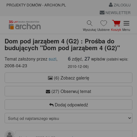
PROJEKTY DOMÓW - ARCHON.PL
ZALOGUJ
NEWSLETTER
Wyszukaj
Ulubione
Koszyk
Menu
Dom pod jarząbem 4 (G2) : Prośba do
budujących "Dom pod jarząbem 4 (G2)"
6
27
zdjęć,
wpisów
Temat założony przez
suzi
,
(ostatni wpis:
2008-04-23
2010-12-06
)
(6) Zobacz galerię
(27) Obserwuj temat
Dodaj odpowiedź