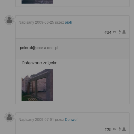
Napisany
2009-06-25
przez
piotr
#24
petertxt@poczta.onet.pl
Dołączone zdjęcia:
Napisany
2009-07-01
przez
Denwer
#25