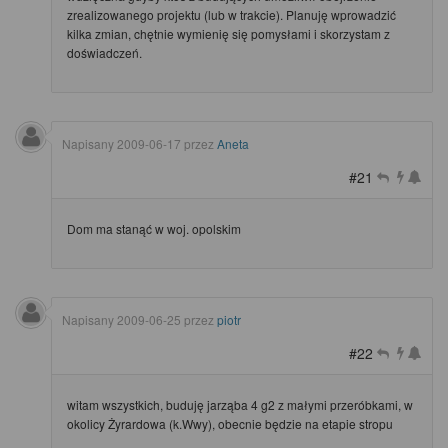
zrealizowanego projektu (lub w trakcie). Planuję wprowadzić
kilka zmian, chętnie wymienię się pomysłami i skorzystam z
doświadczeń.
Napisany
2009-06-17
przez
Aneta
#21
Dom ma stanąć w woj. opolskim
Napisany
2009-06-25
przez
piotr
#22
witam wszystkich, buduję jarząba 4 g2 z małymi przeróbkami, w
okolicy Żyrardowa (k.Wwy), obecnie będzie na etapie stropu