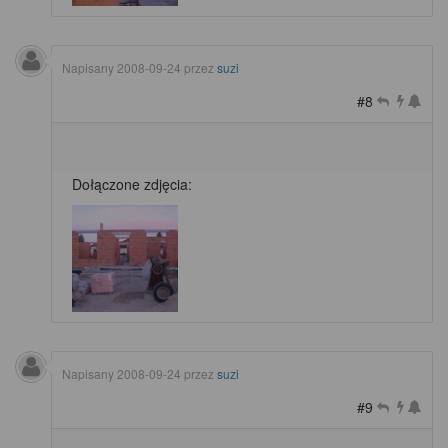
Napisany
2008-09-24
przez
suzi
#8
Dołączone zdjęcia:
Napisany
2008-09-24
przez
suzi
#9