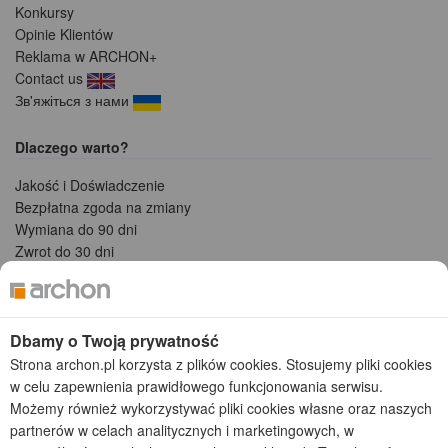
Konkursy
Opinie Klientów
Reklama w ARCHON+
Contact us
Зв'яжіться з нами
Dlaczego warto?
Jakość i Doświadczenie
Bezpłatna zgoda na zmiany
Wymiana do 90 dni
Zwrot do 30 dni
Dostawa 0 zł
Wysyłka za pobraniem
Dostawa
Dbamy o Twoją prywatność
Strona archon.pl korzysta z plików cookies. Stosujemy pliki cookies
w celu zapewnienia prawidłowego funkcjonowania serwisu.
Możemy również wykorzystywać pliki cookies własne oraz naszych
Płatności
partnerów w celach analitycznych i marketingowych, w