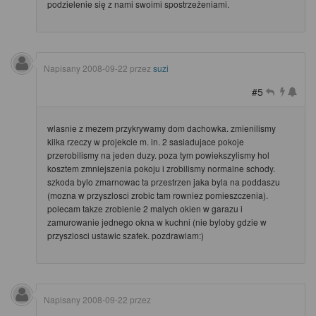
podzielenie się z nami swoimi spostrzeżeniami.
Napisany
2008-09-22
przez
suzi
#5
wlasnie z mezem przykrywamy dom dachowka. zmienilismy
kilka rzeczy w projekcie m. in. 2 sasiadujace pokoje
przerobilismy na jeden duzy. poza tym powiekszylismy hol
kosztem zmniejszenia pokoju i zrobilismy normalne schody.
szkoda bylo zmarnowac ta przestrzen jaka byla na poddaszu
(mozna w przyszlosci zrobic tam rowniez pomieszczenia).
polecam takze zrobienie 2 malych okien w garazu i
zamurowanie jednego okna w kuchni (nie byloby gdzie w
przyszlosci ustawic szafek. pozdrawiam:)
Napisany
2008-09-22
przez