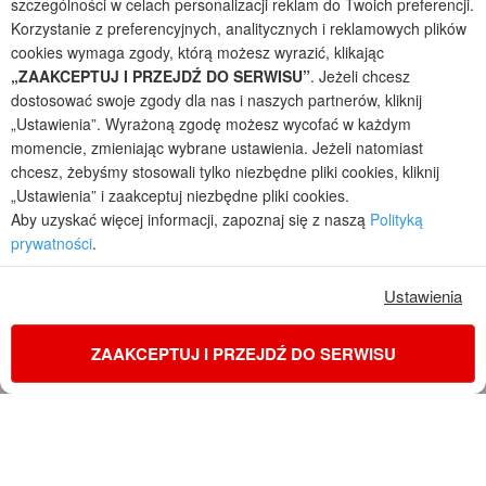
szczególności w celach personalizacji reklam do Twoich preferencji.
Korzystanie z preferencyjnych, analitycznych i reklamowych plików
cookies wymaga zgody, którą możesz wyrazić, klikając
„ZAAKCEPTUJ I PRZEJDŹ DO SERWISU”
. Jeżeli chcesz
Kolekcje projektów
dostosować swoje zgody dla nas i naszych partnerów, kliknij
„Ustawienia”. Wyrażoną zgodę możesz wycofać w każdym
Gotowe projekty domów
momencie, zmieniając wybrane ustawienia. Jeżeli natomiast
Projekty domów tanich w budowie
chcesz, żebyśmy stosowali tylko niezbędne pliki cookies, kliknij
Projekty domów szeregowych
„Ustawienia” i zaakceptuj niezbędne pliki cookies.
Projekty małych domów (do 150 m2)
Aby uzyskać więcej informacji, zapoznaj się z naszą
Polityką
Projekty domów wielorodzinnych
prywatności
.
Projekty domów bliźniaczych
Projekty domów nowoczesnych
Ustawienia
Projekty domów parterowych
2026 © ARCHON+ Biuro Projektów - Tradycyjne i nowoczesne gotowe
ZAAKCEPTUJ I PRZEJDŹ DO SERWISU
projekty domów - autorska pracownia architektoniczna założona w 1990r.
przez arch. Barbarę Mendel
Z uwagi na ciągłe doskonalenie procesu powstawania projektów (zgodnie z
normą ISO 9001), prezentowane na stronie projekty domów mogą
nieznacznie różnić się od dokumentacji technicznej.
Informujemy, iż w celu optymalizacji treści dostępnych w naszym sklepie,