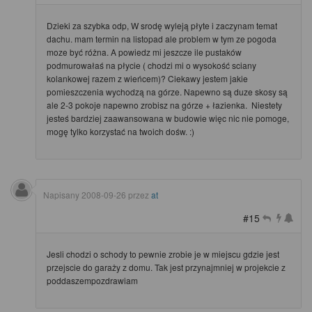
Dzieki za szybka odp, W srodę wyleją płyte i zaczynam temat
dachu. mam termin na listopad ale problem w tym ze pogoda
moze być różna. A powiedz mi jeszcze ile pustaków
podmurowałaś na płycie ( chodzi mi o wysokość sciany
kolankowej razem z wieńcem)? Ciekawy jestem jakie
pomieszczenia wychodzą na górze. Napewno są duze skosy są
ale 2-3 pokoje napewno zrobisz na górze + łazienka. Niestety
jesteś bardziej zaawansowana w budowie więc nic nie pomoge,
mogę tylko korzystać na twoich dośw. :)
Napisany
2008-09-26
przez
at
#15
Jesli chodzi o schody to pewnie zrobie je w miejscu gdzie jest
przejscie do garaży z domu. Tak jest przynajmniej w projekcie z
poddaszempozdrawiam