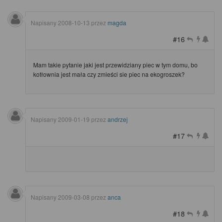
Napisany
2008-10-13
przez
magda
#16
Mam takie pytanie jaki jest przewidziany piec w tym domu, bo
kotłownia jest mała czy zmieści sie piec na ekogroszek?
Napisany
2009-01-19
przez
andrzej
#17
Napisany
2009-03-08
przez
anca
#18