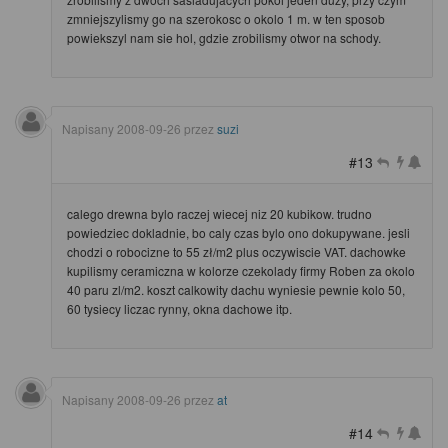
zmniejszylismy go na szerokosc o okolo 1 m. w ten sposob
powiekszyl nam sie hol, gdzie zrobilismy otwor na schody.
Napisany
2008-09-26
przez
suzi
#13
calego drewna bylo raczej wiecej niz 20 kubikow. trudno
powiedziec dokladnie, bo caly czas bylo ono dokupywane. jesli
chodzi o robocizne to 55 zł/m2 plus oczywiscie VAT. dachowke
kupilismy ceramiczna w kolorze czekolady firmy Roben za okolo
40 paru zl/m2. koszt calkowity dachu wyniesie pewnie kolo 50,
60 tysiecy liczac rynny, okna dachowe itp.
Napisany
2008-09-26
przez
at
#14