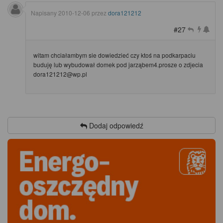
Napisany
2010-12-06
przez
dora121212
#27
witam chciałambym sie dowiedzieć czy ktoś na podkarpaciu
buduję lub wybudował domek pod jarząbem4.prosze o zdjecia
dora121212@wp.pl
Dodaj odpowiedź