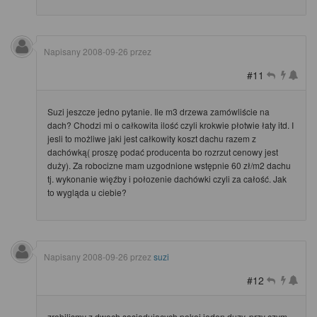
Napisany
2008-09-26
przez
#11
Suzi jeszcze jedno pytanie. Ile m3 drzewa zamówliście na
dach? Chodzi mi o całkowita ilość czyli krokwie płotwie łaty itd. I
jesli to możliwe jaki jest całkowity koszt dachu razem z
dachówką( proszę podać producenta bo rozrzut cenowy jest
duży). Za robocizne mam uzgodnione wstępnie 60 zł/m2 dachu
tj. wykonanie więźby i połozenie dachówki czyli za całość. Jak
to wygląda u ciebie?
Napisany
2008-09-26
przez
suzi
#12
zrobilismy z dwoch sasiadujacych pokoi jeden duzy, przy czym