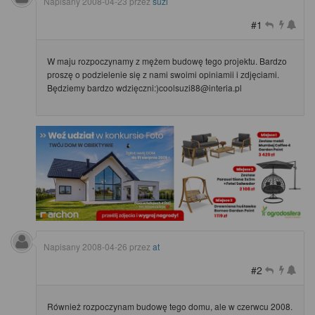
Napisany
2008-04-23
przez
suzi
#1
W maju rozpoczynamy z mężem budowę tego projektu. Bardzo
proszę o podzielenie się z nami swoimi opiniamii i zdjęciami.
Będziemy bardzo wdzięczni:)coolsuzi88@interia.pl
Napisany
2008-04-26
przez
at
#2
Również rozpoczynam budowę tego domu, ale w czerwcu 2008.