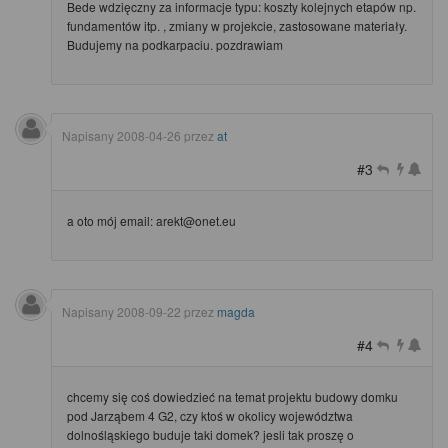
Bede wdzięczny za informacje typu: koszty kolejnych etapów np.
fundamentów itp. , zmiany w projekcie, zastosowane materiały.
Budujemy na podkarpaciu. pozdrawiam
Napisany
2008-04-26
przez
at
#3
a oto mój email: arekt@onet.eu
Napisany
2008-09-22
przez
magda
#4
chcemy się coś dowiedzieć na temat projektu budowy domku
pod Jarząbem 4 G2, czy ktoś w okolicy województwa
dolnośląskiego buduje taki domek? jesli tak proszę o