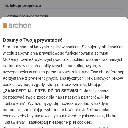
Kolekcje projektów
Gotowe projekty domów
Projekty domów tanich w budowie
Projekty domów szeregowych
Projekty małych domów (do 150 m2)
Dbamy o Twoją prywatność
Projekty domów wielorodzinnych
Strona archon.pl korzysta z plików cookies. Stosujemy pliki cookies
Projekty domów bliźniaczych
w celu zapewnienia prawidłowego funkcjonowania serwisu.
Projekty domów nowoczesnych
Możemy również wykorzystywać pliki cookies własne oraz naszych
Projekty domów parterowych
partnerów w celach analitycznych i marketingowych, w
szczególności w celach personalizacji reklam do Twoich preferencji.
2026 © ARCHON+ Biuro Projektów - Tradycyjne i nowoczesne gotowe
projekty domów - autorska pracownia architektoniczna założona w 1990r.
Korzystanie z preferencyjnych, analitycznych i reklamowych plików
przez arch. Barbarę Mendel
cookies wymaga zgody, którą możesz wyrazić, klikając
Z uwagi na ciągłe doskonalenie procesu powstawania projektów (zgodnie z
„ZAAKCEPTUJ I PRZEJDŹ DO SERWISU”
. Jeżeli chcesz
normą ISO 9001), prezentowane na stronie projekty domów mogą
dostosować swoje zgody dla nas i naszych partnerów, kliknij
nieznacznie różnić się od dokumentacji technicznej.
„Ustawienia”. Wyrażoną zgodę możesz wycofać w każdym
Informujemy, iż w celu optymalizacji treści dostępnych w naszym sklepie,
momencie, zmieniając wybrane ustawienia. Jeżeli natomiast
dostosowania ich do Państwa indywidualnych potrzeb korzystamy z
chcesz, żebyśmy stosowali tylko niezbędne pliki cookies, kliknij
informacji zapisanych za pomocą plików cookies na urządzeniach
„Ustawienia” i zaakceptuj niezbędne pliki cookies.
końcowych użytkowników. Pliki cookies użytkownik może kontrolować za