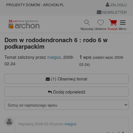
PROJEKTY DOMÓW - ARCHON.PL
ZALOGUJ
NEWSLETTER
Wyszukaj
Ulubione
Koszyk
Menu
Dom w rododendronach 6 : rodo 6 w
podkarpackim
1
wpis
Temat założony przez
malgos
,
2009-
(ostatni wpis:
2009-
02-24
02-24
)
(1) Obserwuj temat
Dodaj odpowiedź
Napisany
2009-02-24
przez
malgos