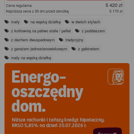
5 420 zł
Cena regularna
Najniższa cena z 30 dni przed obniżką
5 170 zł
mały
na wąską działkę
w dwóch stylach
z kotłownią na paliwo stałe / pellet
z poddaszem
z dachem dwuspadowym
tradycyjny
z garażem jednostanowiskowym
z gabinetem
mały na wąską działkę