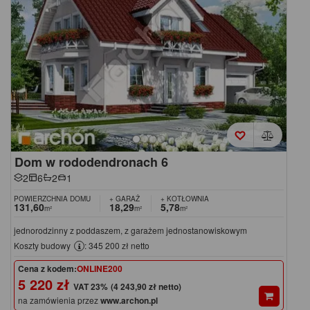
Dom w rododendronach 6
2
6
2
1
POWIERZCHNIA DOMU
+ GARAŻ
+ KOTŁOWNIA
131,60
18,29
5,78
m²
m²
m²
jednorodzinny z poddaszem, z garażem jednostanowiskowym
Koszty budowy
: 345 200 zł netto
Cena z kodem:
ONLINE200
5 220 zł
(4 243,90 zł netto)
na zamówienia przez
www.archon.pl