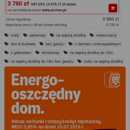
3 780 zł
(3 073,17 zł netto)
na zamówienia przez
www.archon.pl
3 980 zł
Cena regularna
Najniższa cena z 30 dni przed obniżką
3 730 zł
mały
parterowy
na wąską działkę
nowoczesny
tani w budowie
bez garażu
z dachem czterospadowym
z gabinetem
letniskowy
na wąską działkę do 16m
na wąską działkę do 16m bez garażu
mały na wąską działkę