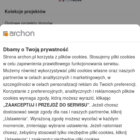
Kolekcje projektów
Gotowe projekty domów
Projekty domów tanich w budowie
Projekty domów szeregowych
Projekty małych domów (do 150 m2)
Dbamy o Twoją prywatność
Projekty domów wielorodzinnych
Strona archon.pl korzysta z plików cookies. Stosujemy pliki cookies
Projekty domów bliźniaczych
w celu zapewnienia prawidłowego funkcjonowania serwisu.
Projekty domów nowoczesnych
Możemy również wykorzystywać pliki cookies własne oraz naszych
Projekty domów parterowych
partnerów w celach analitycznych i marketingowych, w
szczególności w celach personalizacji reklam do Twoich preferencji.
2026 © ARCHON+ Biuro Projektów - Tradycyjne i nowoczesne gotowe
projekty domów - autorska pracownia architektoniczna założona w 1990r.
Korzystanie z preferencyjnych, analitycznych i reklamowych plików
przez arch. Barbarę Mendel
cookies wymaga zgody, którą możesz wyrazić, klikając
Z uwagi na ciągłe doskonalenie procesu powstawania projektów (zgodnie z
„ZAAKCEPTUJ I PRZEJDŹ DO SERWISU”
. Jeżeli chcesz
normą ISO 9001), prezentowane na stronie projekty domów mogą
dostosować swoje zgody dla nas i naszych partnerów, kliknij
nieznacznie różnić się od dokumentacji technicznej.
„Ustawienia”. Wyrażoną zgodę możesz wycofać w każdym
Informujemy, iż w celu optymalizacji treści dostępnych w naszym sklepie,
momencie, zmieniając wybrane ustawienia. Jeżeli natomiast
dostosowania ich do Państwa indywidualnych potrzeb korzystamy z
chcesz, żebyśmy stosowali tylko niezbędne pliki cookies, kliknij
informacji zapisanych za pomocą plików cookies na urządzeniach
„Ustawienia” i zaakceptuj niezbędne pliki cookies.