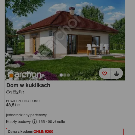
Dom w kuklikach
1
2
1
POWIERZCHNIA DOMU
48,51
m²
jednorodzinny parterowy
Koszty budowy
: 165 400 zł netto
Cena z kodem:
ONLINE200