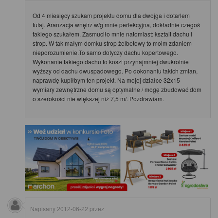
Od 4 miesięcy szukam projektu domu dla dwojga i dotarlem
tutaj. Aranzacja wnętrz w/g mnie perfekcyjna, dokładnie czegoś
takiego szukałem. Zasmuciło mnie natomiast: ksztalt dachu i
strop. W tak małym domku strop żelbetowy to moim zdaniem
nieporozumienie.To samo dotyczy dachu kopertowego.
Wykonanie takiego dachu to koszt przynajmniej dwukrotnie
wyższy od dachu dwuspadowego. Po dokonaniu takich zmian,
naprawdę kupiłbym ten projekt. Na mojej działce 32x15
wymiary zewnętrzne domu są optymalne / mogę zbudować dom
o szerokości nie większej niż 7,5 m/. Pozdrawiam.
Napisany
2012-06-22
przez