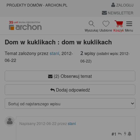
PROJEKTY DOMÓW - ARCHON.PL
ZALOGUJ
NEWSLETTER
Wyszukaj
Ulubione
Koszyk
Menu
Dom w kuklikach : dom w kuklikach
2
wpisy
Temat założony przez
stani
,
2012-
(ostatni wpis:
2012-
06-22
06-22
)
(2) Obserwuj temat
Dodaj odpowiedź
Napisany
2012-06-22
przez
stani
#1