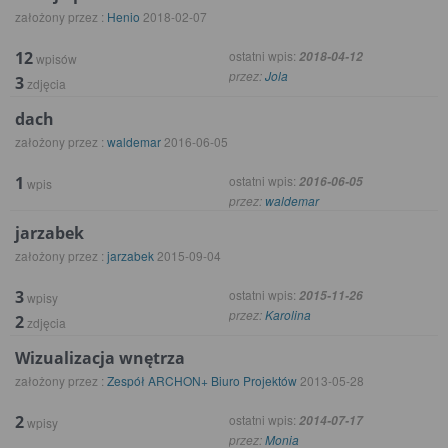
założony przez :
Henio
2018-02-07
12
ostatni wpis:
2018-04-12
wpisów
przez:
Jola
3
zdjęcia
dach
założony przez :
waldemar
2016-06-05
1
ostatni wpis:
2016-06-05
wpis
przez:
waldemar
jarzabek
założony przez :
jarzabek
2015-09-04
3
ostatni wpis:
2015-11-26
wpisy
przez:
Karolina
2
zdjęcia
Wizualizacja wnętrza
założony przez :
Zespół ARCHON+ Biuro Projektów
2013-05-28
2
ostatni wpis:
2014-07-17
wpisy
przez:
Monia