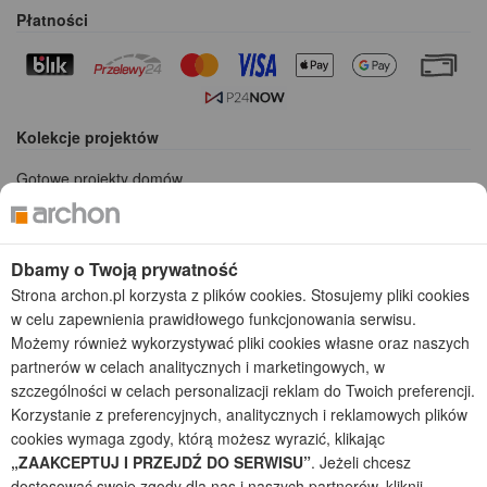
Płatności
Kolekcje projektów
Gotowe projekty domów
Projekty domów tanich w budowie
Projekty domów szeregowych
Projekty małych domów (do 150 m2)
Dbamy o Twoją prywatność
Projekty domów wielorodzinnych
Strona archon.pl korzysta z plików cookies. Stosujemy pliki cookies
Projekty domów bliźniaczych
w celu zapewnienia prawidłowego funkcjonowania serwisu.
Projekty domów nowoczesnych
Możemy również wykorzystywać pliki cookies własne oraz naszych
Projekty domów parterowych
partnerów w celach analitycznych i marketingowych, w
szczególności w celach personalizacji reklam do Twoich preferencji.
2026 © ARCHON+ Biuro Projektów - Tradycyjne i nowoczesne gotowe
Korzystanie z preferencyjnych, analitycznych i reklamowych plików
projekty domów - autorska pracownia architektoniczna założona w 1990r.
przez arch. Barbarę Mendel
cookies wymaga zgody, którą możesz wyrazić, klikając
Z uwagi na ciągłe doskonalenie procesu powstawania projektów (zgodnie z
„ZAAKCEPTUJ I PRZEJDŹ DO SERWISU”
. Jeżeli chcesz
normą ISO 9001), prezentowane na stronie projekty domów mogą
dostosować swoje zgody dla nas i naszych partnerów, kliknij