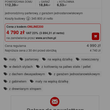
POWIERZCHNIA DOMU
+ GARAŻ
+ KOTŁOWNIA
112,39
18,84
6,53
m²
m²
m²
jednorodzinny parterowy, z garażem jednostanowiskowym
Koszty budowy
: 345 800 zł netto
Cena z kodem:
ONLINE200
4 790 zł
(3 894,31 zł netto)
na zamówienia przez
www.archon.pl
4 990 zł
Cena regularna
Najniższa cena z 30 dni przed obniżką
4 740 zł
mały
parterowy
na wąską działkę
nowoczesny
w dwóch stylach
z kotłownią na paliwo stałe / pellet
z dachem dwuspadowym
z garażem jednostanowiskowym
z gabinetem
mały na wąską działkę
z drewnianym stropem