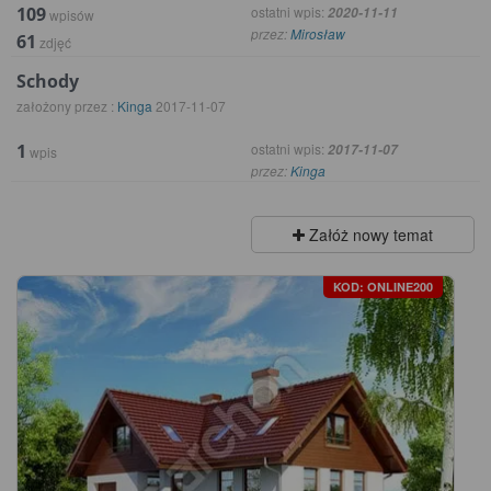
109
ostatni wpis:
2020-11-11
wpisów
przez:
Mirosław
61
zdjęć
Schody
założony przez :
Kinga
2017-11-07
1
ostatni wpis:
2017-11-07
wpis
przez:
Kinga
Załóż nowy temat
KOD: ONLINE200