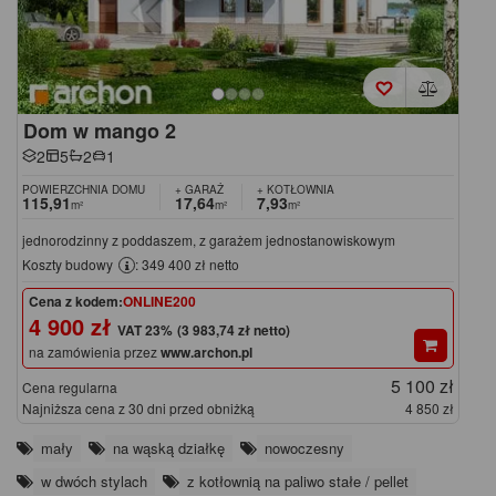
Dom w mango 2
2
5
2
1
POWIERZCHNIA DOMU
+ GARAŻ
+ KOTŁOWNIA
115,91
17,64
7,93
m²
m²
m²
jednorodzinny z poddaszem, z garażem jednostanowiskowym
Koszty budowy
: 349 400 zł netto
Cena z kodem:
ONLINE200
4 900 zł
(3 983,74 zł netto)
na zamówienia przez
www.archon.pl
5 100 zł
Cena regularna
Najniższa cena z 30 dni przed obniżką
4 850 zł
mały
na wąską działkę
nowoczesny
w dwóch stylach
z kotłownią na paliwo stałe / pellet