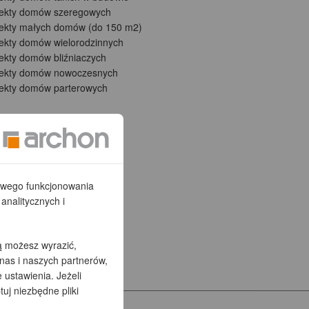
jekty domów szeregowych
jekty małych domów (do 150 m2)
jekty domów wielorodzinnych
ekty domów bliźniaczych
jekty domów nowoczesnych
jekty domów parterowych
łowego funkcjonowania
analitycznych i
ą możesz wyrazić,
nas i naszych partnerów,
ustawienia. Jeżeli
tuj niezbędne pliki
rzez arch. Barbarę Mendel