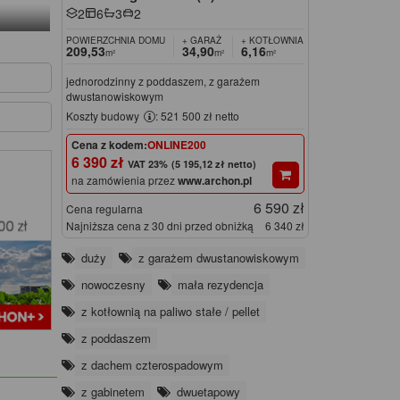
2
6
3
2
POWIERZCHNIA DOMU
+ GARAŻ
+ KOTŁOWNIA
209,53
34,90
6,16
m²
m²
m²
jednorodzinny z poddaszem, z garażem
dwustanowiskowym
Koszty budowy
: 521 500 zł netto
Cena z kodem:
ONLINE200
6 390 zł
(5 195,12 zł netto)
na zamówienia przez
www.archon.pl
6 590 zł
Cena regularna
Najniższa cena z 30 dni przed obniżką
6 340 zł
duży
z garażem dwustanowiskowym
nowoczesny
mała rezydencja
z kotłownią na paliwo stałe / pellet
z poddaszem
z dachem czterospadowym
z gabinetem
dwuetapowy