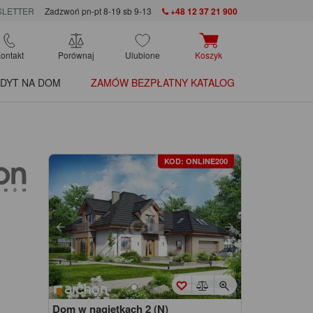
LETTER
Zadzwoń pn-pt 8-19 sb 9-13
+48 12 37 21 900
ontakt
Porównaj
Ulubione
Koszyk
DYT NA DOM
ZAMÓW BEZPŁATNY KATALOG
KOD: ONLINE200
Dom w nagietkach 2 (N)