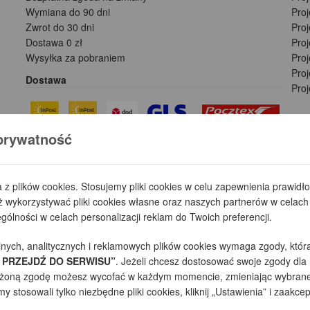
Wymiana do 90 dni
Pro
Zwrot do 30 dni
Pro
Dostawa 0 zł
Pro
Wysyłka za pobraniem
Proj
Pro
Dostawa
Pro
prywatność
Płatności
a z plików cookies. Stosujemy pliki cookies w celu zapewnienia prawid
wykorzystywać pliki cookies własne oraz naszych partnerów w celach 
ólności w celach personalizacji reklam do Twoich preferencji.
jnych, analitycznych i reklamowych plików cookies wymaga zgody, któr
 PRZEJDŹ DO SERWISU”
. Jeżeli chcesz dostosować swoje zgody dla 
yrażoną zgodę możesz wycofać w każdym momencie, zmieniając wybrane 
 stosowali tylko niezbędne pliki cookies, kliknij „Ustawienia” i zaakcep
towe projekty domów - autorska pracownia architektoniczna założona w 1990r. p