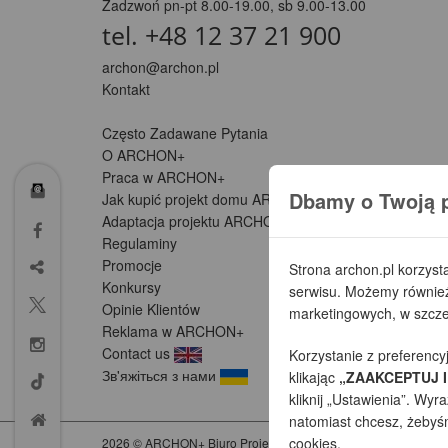
Zadzwoń pn-pt 8.00-19.00, sb 9.00-13.00
tel. +48 12 37 21 900
archon@archon.pl
Kontakt
Często Zadawane Pytania
O ARCHON+
Praca w ARCHON+
Dbamy o Twoją 
Jak kupić projekt domu ARCHON+
Adaptacja projektu ARCHON+ (Partnerzy)
Regulaminy
Promocje
Strona archon.pl korzyst
Konkursy
serwisu. Możemy również 
Opinie Klientów
marketingowych, w szczeg
Reklama w ARCHON+
Contact us
Korzystanie z preferency
Зв'яжіться з нами
klikając
„ZAAKCEPTUJ I
kliknij „Ustawienia”. W
natomiast chcesz, żebyśmy
cookies.
2026 © ARCHON+ Biuro Projektów - Tradycyjne i nowoczesne go