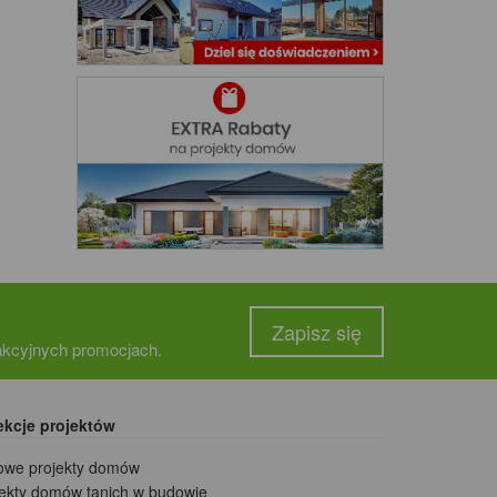
Zapisz się
rakcyjnych promocjach.
ekcje projektów
owe projekty domów
jekty domów tanich w budowie