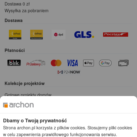
Dostawa 0 zł
Wysyłka za pobraniem
Dostawa
Płatności
Kolekcje projektów
Gotowe projekty domów
Projekty domów tanich w budowie
Projekty domów szeregowych
Projekty małych domów (do 150 m2)
Dbamy o Twoją prywatność
Projekty domów wielorodzinnych
Strona archon.pl korzysta z plików cookies. Stosujemy pliki cookies
Projekty domów bliźniaczych
w celu zapewnienia prawidłowego funkcjonowania serwisu.
Projekty domów nowoczesnych