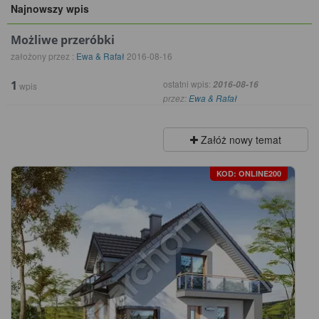
Najnowszy wpis
Możliwe przeróbki
założony przez :
Ewa & Rafał
2016-08-16
1
ostatni wpis:
2016-08-16
wpis
przez:
Ewa & Rafał
Załóż nowy temat
KOD: ONLINE200