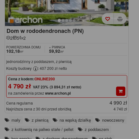
Dom w rododendronach (PN)
2
5
2
POWIERZCHNIA DOMU
+ PIWNICA
102,18
59,92
m²
m²
jednorodzinny z poddaszem, z piwnicą
Koszty budowy
: 407 200 zł netto
Cena z kodem:
ONLINE200
4 790 zł
(3 894,31 zł netto)
na zamówienia przez
www.archon.pl
4 990 zł
Cena regularna
Najniższa cena z 30 dni przed obniżką
4 740 zł
mały
z piwnicą
na wąską działkę
nowoczesny
z kotłownią na paliwo stałe / pellet
z poddaszem
bez garażu
z dachem dwuspadowym
na stok