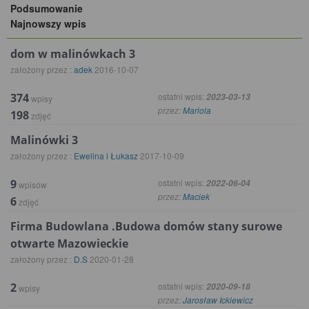
Podsumowanie
Najnowszy wpis
dom w malinówkach 3
założony przez :
adek
2016-10-07
374
ostatni wpis:
2023-03-13
wpisy
przez:
Mariola
198
zdjęć
Malinówki 3
założony przez :
Ewelina i Łukasz
2017-10-09
9
ostatni wpis:
2022-06-04
wpisów
przez:
Maciek
6
zdjęć
Firma Budowlana .Budowa domów stany surowe
otwarte Mazowieckie
założony przez :
D.S
2020-01-28
2
ostatni wpis:
2020-09-18
wpisy
przez:
Jarosław Ickiewicz