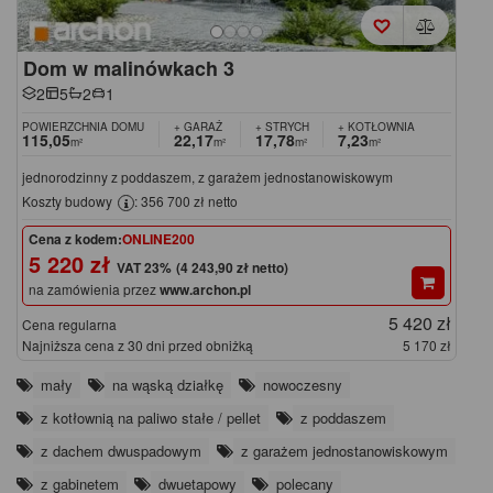
Dom w malinówkach 3
2
5
2
1
POWIERZCHNIA DOMU
+ GARAŻ
+ STRYCH
+ KOTŁOWNIA
115,05
22,17
17,78
7,23
m²
m²
m²
m²
jednorodzinny z poddaszem, z garażem jednostanowiskowym
Koszty budowy
: 356 700 zł netto
Cena z kodem:
ONLINE200
5 220 zł
(4 243,90 zł netto)
na zamówienia przez
www.archon.pl
5 420 zł
Cena regularna
Najniższa cena z 30 dni przed obniżką
5 170 zł
mały
na wąską działkę
nowoczesny
z kotłownią na paliwo stałe / pellet
z poddaszem
z dachem dwuspadowym
z garażem jednostanowiskowym
z gabinetem
dwuetapowy
polecany