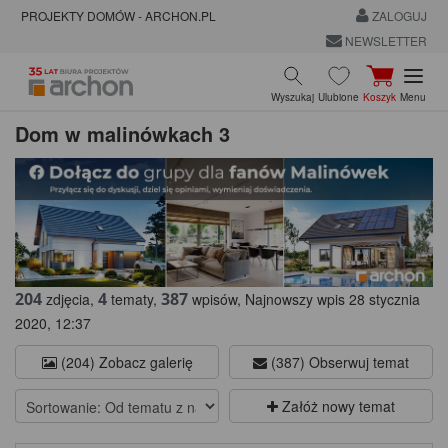
PROJEKTY DOMÓW - ARCHON.PL
ZALOGUJ
NEWSLETTER
Wyszukaj
Ulubione
Koszyk
Menu
Dom w malinówkach 3
204
4
387
zdjęcia,
tematy,
wpisów, Najnowszy wpis 28 stycznia
2020, 12:37
(204) Zobacz galerię
(387) Obserwuj temat
Załóż nowy temat