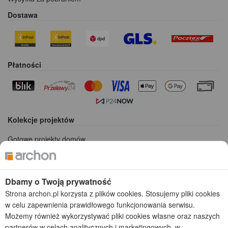
Dostawa
Płatności
Kolekcje projektów
Gotowe projekty domów
Projekty domów tanich w budowie
Projekty domów szeregowych
Projekty małych domów (do 150 m2)
Dbamy o Twoją prywatność
Projekty domów wielorodzinnych
Strona archon.pl korzysta z plików cookies. Stosujemy pliki cookies
Projekty domów bliźniaczych
w celu zapewnienia prawidłowego funkcjonowania serwisu.
Projekty domów nowoczesnych
Możemy również wykorzystywać pliki cookies własne oraz naszych
Projekty domów parterowych
partnerów w celach analitycznych i marketingowych, w