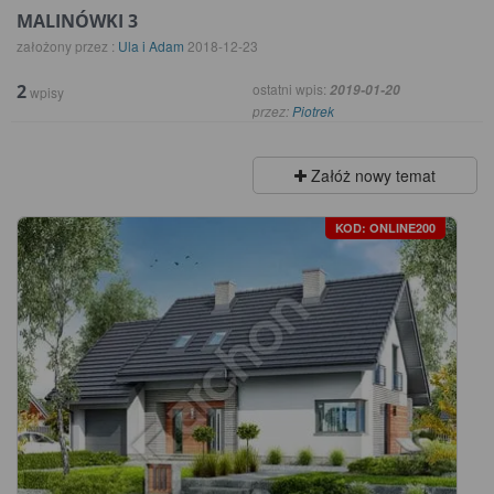
MALINÓWKI 3
założony przez :
Ula i Adam
2018-12-23
2
ostatni wpis:
2019-01-20
wpisy
przez:
Piotrek
Załóż nowy temat
KOD: ONLINE200