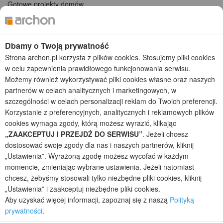
Gotowe projekty domów
Projekty domów tanich w budowie
Projekty domów szeregowych
Projekty małych domów (do 150 m2)
Dbamy o Twoją prywatność
Projekty domów wielorodzinnych
Strona archon.pl korzysta z plików cookies. Stosujemy pliki cookies
Projekty domów bliźniaczych
w celu zapewnienia prawidłowego funkcjonowania serwisu.
Projekty domów nowoczesnych
Możemy również wykorzystywać pliki cookies własne oraz naszych
Projekty domów parterowych
partnerów w celach analitycznych i marketingowych, w
szczególności w celach personalizacji reklam do Twoich preferencji.
2026 © ARCHON+ Biuro Projektów - Tradycyjne i nowoczesne gotowe
Korzystanie z preferencyjnych, analitycznych i reklamowych plików
projekty domów - autorska pracownia architektoniczna założona w 1990r.
przez arch. Barbarę Mendel
cookies wymaga zgody, którą możesz wyrazić, klikając
Z uwagi na ciągłe doskonalenie procesu powstawania projektów (zgodnie z
„ZAAKCEPTUJ I PRZEJDŹ DO SERWISU”
. Jeżeli chcesz
normą ISO 9001), prezentowane na stronie projekty domów mogą
dostosować swoje zgody dla nas i naszych partnerów, kliknij
nieznacznie różnić się od dokumentacji technicznej.
„Ustawienia”. Wyrażoną zgodę możesz wycofać w każdym
Informujemy, iż w celu optymalizacji treści dostępnych w naszym sklepie,
momencie, zmieniając wybrane ustawienia. Jeżeli natomiast
dostosowania ich do Państwa indywidualnych potrzeb korzystamy z
chcesz, żebyśmy stosowali tylko niezbędne pliki cookies, kliknij
informacji zapisanych za pomocą plików cookies na urządzeniach
„Ustawienia” i zaakceptuj niezbędne pliki cookies.
końcowych użytkowników. Pliki cookies użytkownik może kontrolować za
Aby uzyskać więcej informacji, zapoznaj się z naszą
Polityką
pomocą ustawień swojej przeglądarki internetowej. Dalsze korzystanie z
prywatności
.
naszego serwisu internetowego, bez zmiany ustawień przeglądarki
internetowej oznacza, iż użytkownik akceptuje stosowanie plików cookies.