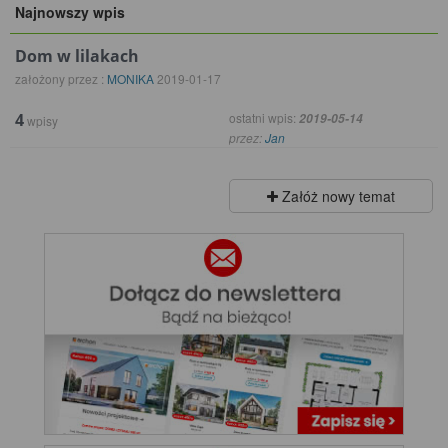
Najnowszy wpis
Dom w lilakach
założony przez :
MONIKA
2019-01-17
4
ostatni wpis:
2019-05-14
wpisy
przez:
Jan
Załóż nowy temat