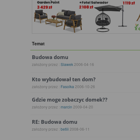
Temat
Budowa domu
założony przez :
Slawek
2006-04-16
Kto wybudował ten dom?
założony przez :
Fasolka
2006-10-26
Gdzie moge zobaczyc domek??
założony przez :
marcin
2009-04-20
RE: Budowa domu
założony przez :
betiii
2008-06-11