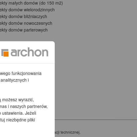
jekty małych domów (do 150 m2)
jekty domów wielorodzinnych
ekty domów bliźniaczych
jekty domów nowoczesnych
jekty domów parterowych
łowego funkcjonowania
analitycznych i
ą możesz wyrazić,
nas i naszych partnerów,
ustawienia. Jeżeli
tuj niezbędne pliki
rzez arch. Barbarę Mendel
acznie różnić się od dokumentacji technicznej.