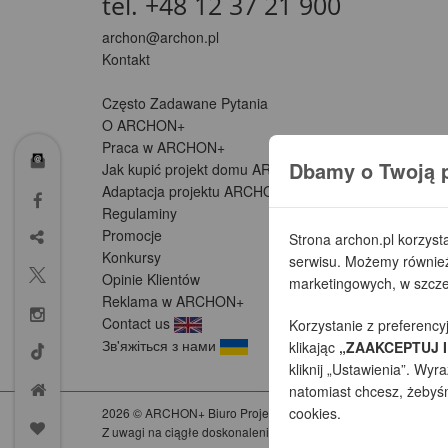
tel. +48 12 37 21 900
archon@archon.pl
Kontakt
Często Zadawane Pytania
O ARCHON+
Praca w ARCHON+
Dbamy o Twoją 
Jak kupić projekt domu ARCHON+
Adaptacja projektu ARCHON+ (Partnerzy)
Regulaminy
Promocje
Strona archon.pl korzyst
Konkursy
serwisu. Możemy również 
Opinie Klientów
marketingowych, w szczeg
Reklama w ARCHON+
Contact us
Korzystanie z preferency
Зв'яжіться з нами
klikając
„ZAAKCEPTUJ I
kliknij „Ustawienia”. W
natomiast chcesz, żebyśmy
cookies.
2026 © ARCHON+ Biuro Projektów - Tradycyjne i nowoczesne go
Z uwagi na ciągłe doskonalenie procesu powstawania projektów