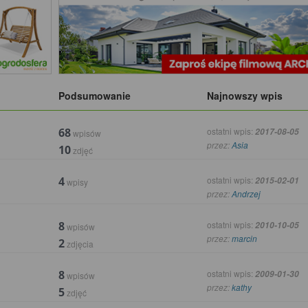
Podsumowanie
Najnowszy wpis
68
ostatni wpis:
2017-08-05
wpisów
przez:
Asia
10
zdjęć
4
ostatni wpis:
2015-02-01
wpisy
przez:
Andrzej
8
ostatni wpis:
2010-10-05
wpisów
przez:
marcin
2
zdjęcia
8
ostatni wpis:
2009-01-30
wpisów
przez:
kathy
5
zdjęć