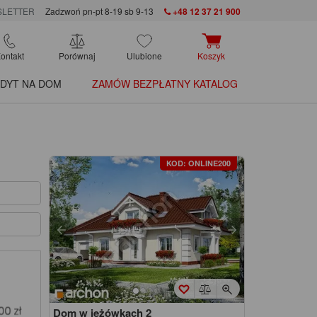
LETTER
Zadzwoń pn-pt 8-19 sb 9-13
+48 12 37 21 900
ontakt
Porównaj
Ulubione
Koszyk
DYT NA DOM
ZAMÓW BEZPŁATNY KATALOG
KOD: ONLINE200
Dom w jeżówkach 2