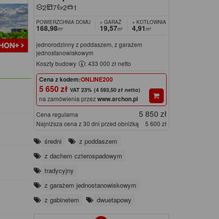
2
7
2
1
POWIERZCHNIA DOMU
+ GARAŻ
+ KOTŁOWNIA
168,98
19,57
4,91
m²
m²
m²
jednorodzinny z poddaszem, z garażem
jednostanowiskowym
Koszty budowy
: 433 000 zł netto
Cena z kodem:
ONLINE200
5 650 zł
(4 593,50 zł netto)
na zamówienia przez
www.archon.pl
5 850 zł
Cena regularna
Najniższa cena z 30 dni przed obniżką
5 600 zł
średni
z poddaszem
z dachem czterospadowym
tradycyjny
z garażem jednostanowiskowym
z gabinetem
dwuetapowy