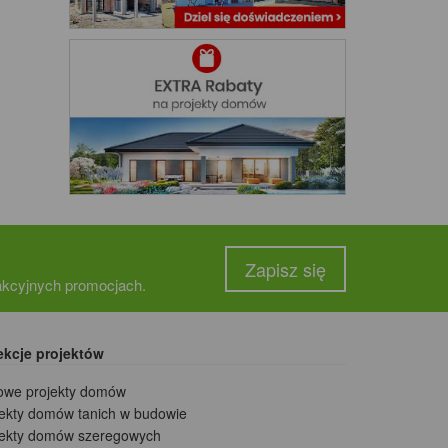
Zapisz się
rakcyjnych promocjach.
ekcje projektów
owe projekty domów
jekty domów tanich w budowie
jekty domów szeregowych