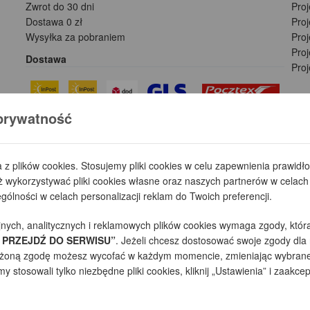
Zwrot do 30 dni
Pro
Dostawa 0 zł
Pro
Wysyłka za pobraniem
Proj
Pro
Dostawa
Pro
prywatność
Płatności
a z plików cookies. Stosujemy pliki cookies w celu zapewnienia prawid
wykorzystywać pliki cookies własne oraz naszych partnerów w celach 
ólności w celach personalizacji reklam do Twoich preferencji.
jnych, analitycznych i reklamowych plików cookies wymaga zgody, któr
 PRZEJDŹ DO SERWISU”
. Jeżeli chcesz dostosować swoje zgody dla 
yrażoną zgodę możesz wycofać w każdym momencie, zmieniając wybrane 
 stosowali tylko niezbędne pliki cookies, kliknij „Ustawienia” i zaakcep
towe projekty domów - autorska pracownia architektoniczna założona w 1990r. p
 (zgodnie z normą ISO 9001), prezentowane na stronie projekty domów mogą niezn