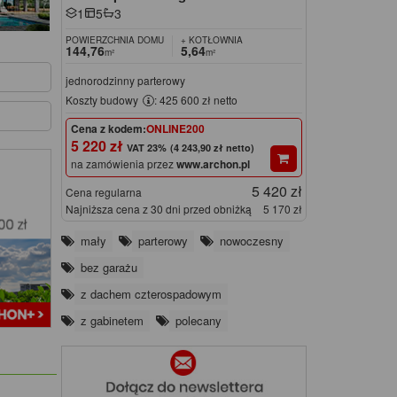
1
5
3
POWIERZCHNIA DOMU
+ KOTŁOWNIA
144,76
5,64
m²
m²
jednorodzinny parterowy
Koszty budowy
: 425 600 zł netto
Cena z kodem:
ONLINE200
5 220 zł
(4 243,90 zł netto)
na zamówienia przez
www.archon.pl
5 420 zł
Cena regularna
Najniższa cena z 30 dni przed obniżką
5 170 zł
mały
parterowy
nowoczesny
bez garażu
z dachem czterospadowym
z gabinetem
polecany