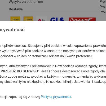
Wysyłka za pobraniem
Proj
Pro
Dostawa
Pro
prywatność
Płatności
a z plików cookies. Stosujemy pliki cookies w celu zapewnienia prawid
wykorzystywać pliki cookies własne oraz naszych partnerów w celach 
ólności w celach personalizacji reklam do Twoich preferencji.
jnych, analitycznych i reklamowych plików cookies wymaga zgody, któr
 PRZEJDŹ DO SERWISU”
. Jeżeli chcesz dostosować swoje zgody dla 
yrażoną zgodę możesz wycofać w każdym momencie, zmieniając wybrane 
 stosowali tylko niezbędne pliki cookies, kliknij „Ustawienia” i zaakcep
towe projekty domów - autorska pracownia architektoniczna założona w 1990r. p
 (zgodnie z normą ISO 9001), prezentowane na stronie projekty domów mogą niezn
macji, zapoznaj się z naszą
Polityką prywatności
.
ym sklepie, dostosowania ich do Państwa indywidualnych potrzeb korzystamy z inf
lować za pomocą ustawień swojej przeglądarki internetowej. Dalsze korzystanie 