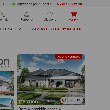
ETTER
Zadzwoń pn-pt 8-19 sb 9-13
+48 12 37 21 900
ontakt
Porównaj
Ulubione
Koszyk
DYT NA DOM
ZAMÓW BEZPŁATNY KATALOG
KOD: ONLINE200
Dom w przebiśniegach 4