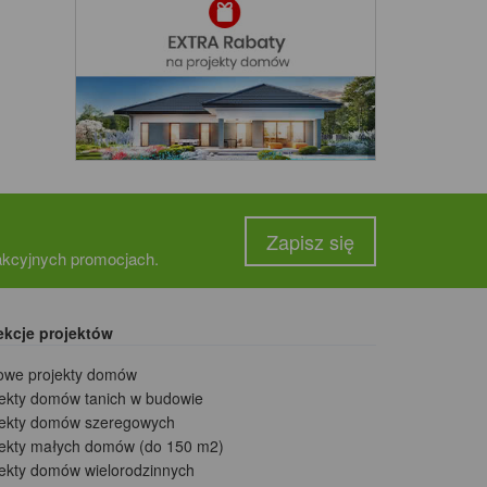
Zapisz się
rakcyjnych promocjach.
ekcje projektów
owe projekty domów
jekty domów tanich w budowie
jekty domów szeregowych
jekty małych domów (do 150 m2)
jekty domów wielorodzinnych