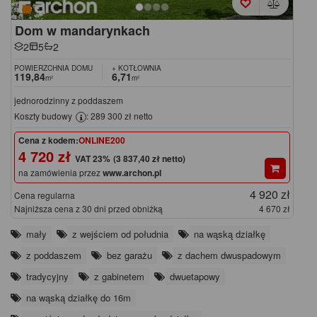
Dom w mandarynkach
2
5
2
POWIERZCHNIA DOMU
+ KOTŁOWNIA
119,84
6,71
m²
m²
jednorodzinny z poddaszem
Koszty budowy
: 289 300 zł netto
Cena z kodem:
ONLINE200
4 720 zł
(3 837,40 zł netto)
na zamówienia przez
www.archon.pl
4 920 zł
Cena regularna
Najniższa cena z 30 dni przed obniżką
4 670 zł
mały
z wejściem od południa
na wąską działkę
z poddaszem
bez garażu
z dachem dwuspadowym
tradycyjny
z gabinetem
dwuetapowy
na wąską działkę do 16m