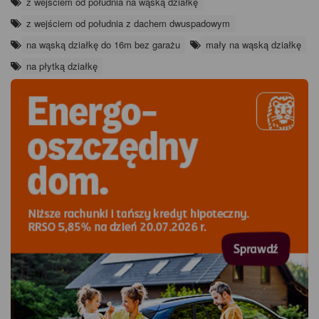
z wejściem od południa na wąską działkę
z wejściem od południa z dachem dwuspadowym
na wąską działkę do 16m bez garażu
mały na wąską działkę
na płytką działkę