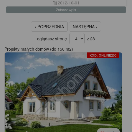
2012-10-01
Zobacz wpis
‹ POPRZEDNIA
NASTĘPNA ›
oglądasz stronę
z 28
Projekty małych domów (do 150 m2)
KOD: ONLINE200