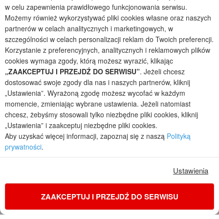
Projekty małych domów (do 150 m2)
w celu zapewnienia prawidłowego funkcjonowania serwisu.
Projekty domów wielorodzinnych
Możemy również wykorzystywać pliki cookies własne oraz naszych
Projekty domów bliźniaczych
partnerów w celach analitycznych i marketingowych, w
Projekty domów nowoczesnych
szczególności w celach personalizacji reklam do Twoich preferencji.
Projekty domów parterowych
Korzystanie z preferencyjnych, analitycznych i reklamowych plików
cookies wymaga zgody, którą możesz wyrazić, klikając
2026 © ARCHON+ Biuro Projektów - Tradycyjne i nowoczesne gotowe
„ZAAKCEPTUJ I PRZEJDŹ DO SERWISU”
. Jeżeli chcesz
projekty domów - autorska pracownia architektoniczna założona w 1990r.
dostosować swoje zgody dla nas i naszych partnerów, kliknij
przez arch. Barbarę Mendel
„Ustawienia”. Wyrażoną zgodę możesz wycofać w każdym
Z uwagi na ciągłe doskonalenie procesu powstawania projektów (zgodnie z
momencie, zmieniając wybrane ustawienia. Jeżeli natomiast
normą ISO 9001), prezentowane na stronie projekty domów mogą
chcesz, żebyśmy stosowali tylko niezbędne pliki cookies, kliknij
nieznacznie różnić się od dokumentacji technicznej.
„Ustawienia” i zaakceptuj niezbędne pliki cookies.
Informujemy, iż w celu optymalizacji treści dostępnych w naszym sklepie,
Aby uzyskać więcej informacji, zapoznaj się z naszą
Polityką
dostosowania ich do Państwa indywidualnych potrzeb korzystamy z
prywatności
.
informacji zapisanych za pomocą plików cookies na urządzeniach
końcowych użytkowników. Pliki cookies użytkownik może kontrolować za
pomocą ustawień swojej przeglądarki internetowej. Dalsze korzystanie z
Ustawienia
naszego serwisu internetowego, bez zmiany ustawień przeglądarki
internetowej oznacza, iż użytkownik akceptuje stosowanie plików cookies.
Więcej informacji zawartych jest w polityce prywatności.
ZAAKCEPTUJ I PRZEJDŹ DO SERWISU
Polityka prywatności
Regulamin sklepu internetowego
Reklamacje
Jak zmienić ustawienia cookies