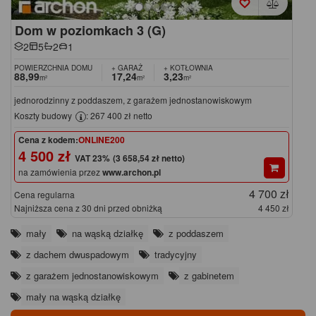
Dom w poziomkach 3 (G)
2
5
2
1
POWIERZCHNIA DOMU
+ GARAŻ
+ KOTŁOWNIA
88,99
17,24
3,23
m²
m²
m²
jednorodzinny z poddaszem, z garażem jednostanowiskowym
Koszty budowy
: 267 400 zł netto
Cena z kodem:
ONLINE200
4 500 zł
(3 658,54 zł netto)
na zamówienia przez
www.archon.pl
4 700 zł
Cena regularna
Najniższa cena z 30 dni przed obniżką
4 450 zł
mały
na wąską działkę
z poddaszem
z dachem dwuspadowym
tradycyjny
z garażem jednostanowiskowym
z gabinetem
mały na wąską działkę