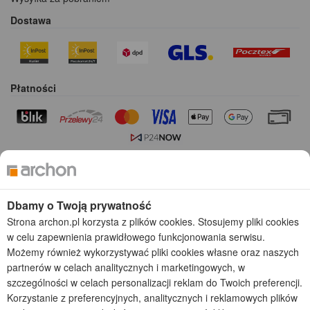
Dostawa
Płatności
Kolekcje projektów
Gotowe projekty domów
Dbamy o Twoją prywatność
Projekty domów tanich w budowie
Projekty domów szeregowych
Strona archon.pl korzysta z plików cookies. Stosujemy pliki cookies
Projekty małych domów (do 150 m2)
w celu zapewnienia prawidłowego funkcjonowania serwisu.
Projekty domów wielorodzinnych
Możemy również wykorzystywać pliki cookies własne oraz naszych
Projekty domów bliźniaczych
partnerów w celach analitycznych i marketingowych, w
Projekty domów nowoczesnych
szczególności w celach personalizacji reklam do Twoich preferencji.
Projekty domów parterowych
Korzystanie z preferencyjnych, analitycznych i reklamowych plików