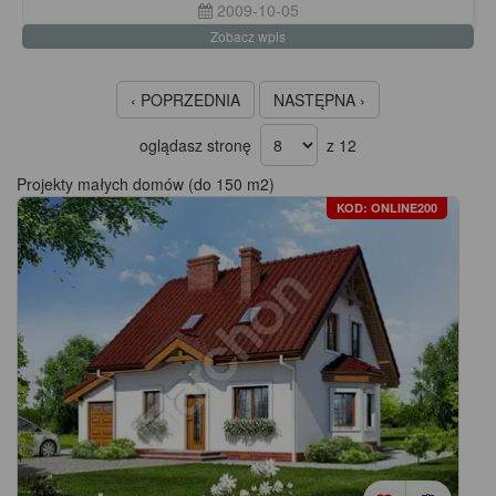
2009-10-05
Zobacz wpis
‹ POPRZEDNIA
NASTĘPNA ›
oglądasz stronę
z 12
Projekty małych domów (do 150 m2)
KOD: ONLINE200